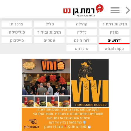
חדשות רמת גן
קהילה
פלילי
צרכנות
מגזין
נדל"ן
תרבות ובידור
פוליטיקה
דרושים
לוח חינם
עסקים
פייסבוק
whatsapp
אינדקס
חדשות רמת גן
פרשת השבוע: פרשת ראה
כניסת השבת ברמת גן 19:10 | יציאת השבת
ברמת גן 20:11
חשד להצתה סדרתית ברמת גן:
שבעה נפגעו קל בשלוש שריפות
שפרצו לפנות בוקר