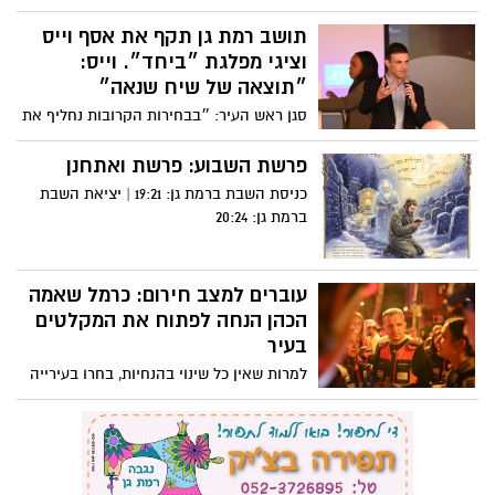
עוברים למצב חירום: כרמל שאמה
הכהן הנחה לפתוח את המקלטים
בעיר
למרות שאין כל שינוי בהנחיות, בחרו בעירייה
לנקוט במשנה בטיחות וזהירות ולפתוח את
המקלטים בעיר
תקיפת אברך ברמת גן, הקרב של
רועי ברזילי וזוהר ישרים, הרכב
התהפך 3 פעמים בר"ג, נמצאה
גופתו של הרב. ועוד ועוד
מערכת רמת גן נט מסכמת עבורכם את כל מה
הקרב על המרפסת: רועי ברזילי
שקרה בעיר ביממה החולפת - ואתם לא
רוצים לפספס!
מול עו"ד זוהר ישרים בקרב ישיר
בקואליציה