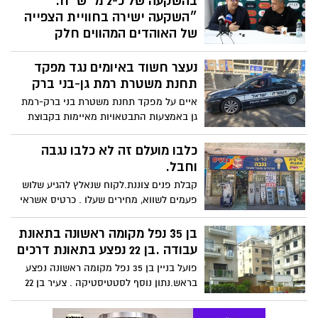
קבלת פנים צוננת.לקוח שנאלץ להגיע שלוש
פעמים לשווא, מחירים שעלו . כרטיס אשראי
אמריקן אינו מתקבל
בן 35 נפל מקומה ראשונה בתאונת
עבודה .בן 22 נפצע בתאונת דרכים
פועל בניין בן 35 נפל מקומה ראשונה נפצע
בראש.נתון נוסף לסטטיסטיקה . צעיר בן 22
שרכב על אופנוע נפגע מרכב חולף.אין חדש
תחת השמש.
מכת השבחים אינה פוסקת: שני
שב״חים נעצרו על ידי סיירי
יחידת סע״ר
גם היום המשיכו סיירו יחידת סער של עיריית
רמת גן במעצרי שב״חים ברחבי העיר
הילד קיבל רשיון נהיגה .האם