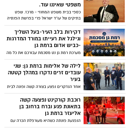
עובדים זרים נדקרו במהלך קטטה
בעיר
אחד הנדקרים נפצע בצורה קשה ופונה לבית
החולים תל השומר. השני נפצע קל
רוכבת קורקינט נפצעה קשה
בתאונת פגע וברח ברחוב בן
אליעזר ברמת גן
הנפגעת פונתה כשהיא מעורפלת הכרה עם
חבלות בראש ובחזה
ממשיכים לחזק את מערכת
הבריאות: המחזור השני של
תוכנית "נתיב לרפואה" לרופאים
עולים נפתח בשיבא
רופאים מ 8 מדינות שונות החלו השבוע את