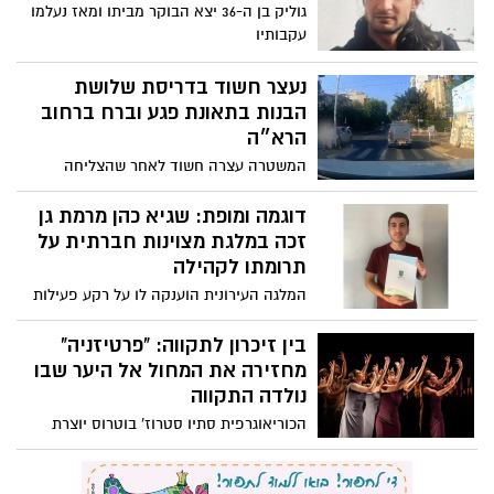
תרומתו לקהילה
המלגה העירונית הוענקה לו על רקע פעילות
התנדבותית עקבית וסיוע לתלמידים בבית
הספר ומחוצה לו
בין זיכרון לתקווה: "פרטיזניה"
מחזירה את המחול אל היער שבו
נולדה התקווה
הכוריאוגרפית סתיו סטרוז' בוטרוס יוצרת
מפגש בין המורשת התימנית של ענבל לבין
הפולקלור של מזרח אירופה והקווקז
דריסה בשידור חי : שלוש נערות
נפגעו מרכב ברחוב הרוא”ה
תיעוד האירוע חושף את רגע הפגיעה בשלוש
הנערות ברחוב הרוא”ה ברמת גן.
5 חברי כנסת מיש עתיד הגיעו