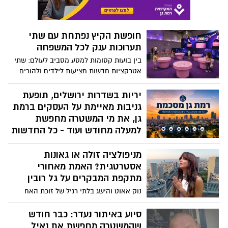
למעלה מחודש ועוד - כל החדשות
מרמת גן
מניפולציה זולה או גאונות
מערכת רמת גן נט מסכמת עבורכם את כל מה
אסטרטגית? האמת מאחורי
שקרה בעיר ביממה החולפת - ואתם לא
רוצים לפספס!
מתקפת המבקרים על גל רובין
נוק אאוט והישג בלתי רגיל של זוכת האח
הגדול
סיוע באיתור נעדר: כבר חודש
שהמשטרה מחפשת את נאיל
חסנוב
כבר כחודש ימים שהמשטרה מחפשת אחר
חסנוב מרחוב בן גוריון ברמת גן
מכת גנבות בקניונים ומרכזים
מסחריים