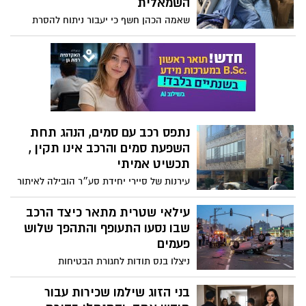
תכשיט אמיתי
עירנות של סיירי יחידת סע״ר הובילה לאיתור
נהג תחת השפעת סמים וחומרים החשודים
כסמים, כמו גם הורדת רכב מסוכן מהכביש
עילאי שטרית מתאר כיצד הרכב
שבו נסעו התעופף והתהפך שלוש
פעמים
ניצלו בנס תודות לחגורת הבטיחות
בני הזוג שילמו שכירות עבור
חודש אחד, והתנחלו בדירת
היוקרה למעלה מחצי שנה
לאחר מאבק משפטי ממושך חויבו בני הזוג
להתפנות מהדירה ולפצות את בעליה ב-104
אלף שקלים
תאונות מסביב לשעון: סיכום
תאונות הדרכים בסוף השבוע
ברמת גן
״תתחילו לנהוג בזהירות. שימו לב לחשיבות
של חגורת הבטיחות״. הפצועים מדברים