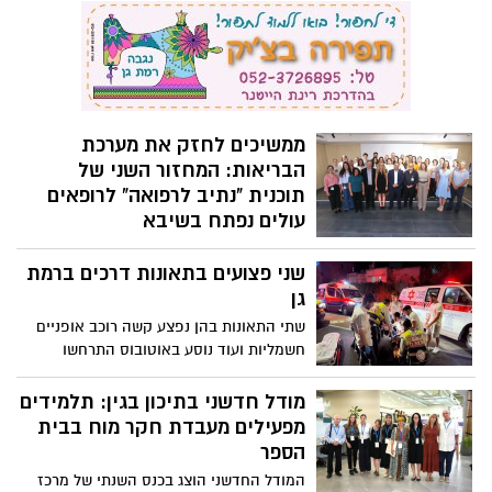
שני פצועים בתאונות דרכים ברמת
הכשרתם במסגרת התוכנית הלאומית
המסייעת לרופאים עולים להשתלב במערכת
גן
הבריאות בישראל. למעלה מ-1,000 רופאים
שתי התאונות בהן נפצע קשה רוכב אופניים
כבר הצטרפו למערכת הבריאות בשנתיים
חשמליות ועוד נוסע באוטובוס התרחשו
האחרונות
ברחוב הרא״ה
מודל חדשני בתיכון בגין: תלמידים
מפעילים מעבדת חקר מוח בבית
הספר
המודל החדשני הוצג בכנס השנתי של מרכז
אלו״ן לנוירופדגוגיה, הפועל בשיתוף בין
המכללה האקדמית אחוה לבין המרכז
פותחים את הלב: משחקי הקלפים
האקדמי לוינסקי־וינגייט
שהופכים כל מפגש לשיחה
אמיתית
בין ארוחת שישי לערב עם חברים, בין דייט
ראשון למפגש משפחתי משחקי קלפים
חווייתיים שמצליחים ליצור שיחות עמוקות