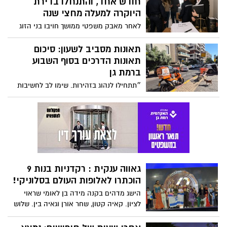
גאווה ענקית : רקדניות בנות 9
הוכתרו לאלופות העולם בסלוניקי!
הישג מדהים בקנה מידה בן לאומי שראוי
לציון. קאיה קטון, שחר אורן וגאיה בין. שלוש
החברות המוכשרות
אחרי שעות של חיפושים: נמצא
ללא רוח חיים בגינה ברמת גן
סוף עצוב לחיפושים: תושב בני ברק אותר
ללא רוח חיים בפארק ציבורי ברמת גן
אברך הותקף ברחוב הרצל. זוהר
ישרים: ״מעשה חמור שאין לו
מקום ברמת גן״
אברך הותקף ברחוב הרצל ברמת גן, כשבין
היתר נאמר לו "חרדי, מה אתה עושה ברחוב
הזה? לך לבני ברק!"
תופעה : קרוב ל 100 נשים בוגרות