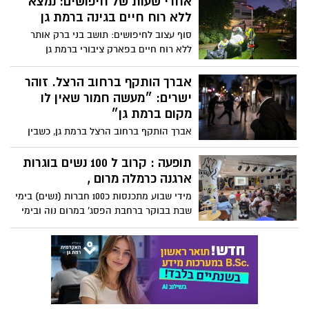
ארגנה כרמלה מרום ,
מידי שבוע מתכנסות כ100 חברות (נשים) בימי
שבת בבוקר ברחבת הפסג' במרום נוה ובימי
חמישי במועדון נהורה .
חגיגה יוונית ברמת השקמה: מאות
תושבים חגגו בערב טברנה מיוחד
כ-400 תושבים ותושבות הגיעו לערב חגיגי
במיוחד עם אווירה מחשמלת
רימונים וירי על הסושיה בר"ג-ערום
לחלוטין מסתובב בשד׳
ירושלים-תתכוננו חסימות כבישים
דבר שבשגרה-תקיפת חרדים
ברחוב הרצל