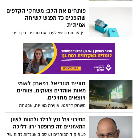
חוויית מונדיאל בפארק לאומי
מאות אוהדים צועקים, צווחים
ויוצאים מחויכים.
משחק דרמטי, אווירה מצוינת, אבטחה
מוקפדת ויוזמה עירונית שזכתה למחמאות.
הסיכוי של גנץ לדלג ולהוות לשון
המאזניים זה פרופסר ירון זליכה
כשמיקוד הבוחרים נע סביב אג'נדות זהות של
ביטחון, חרדים ,ואחדות חברתית. ישנו "שובר
שוויון" והוא הסקטור של הצעירים. סקטור
עצום ,משאת נפשם של כל המפלגות ושם
הסטטיסטיקה פעלה הפעם על בת
לירון זליכה יתרון משמעותי .
60 שנפצעה בתאונת דרכים בדרך
רבין, ובת 25 שנדרסה על ידי
אופנוע.
הנהגת התנגשה בעמוד ופונתה במצב בינוני
למי מפריעות המדבקות של ראש
לבית החולים שיבא בתל השומר
העיר? השופטת דחתה את עתירתו
של ליעד אילני