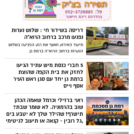
לחזק את בית הקפה שהוצת
ברמת גן יחד עם סגן ראש העיר
אסף וייס
בית הקפה ברחוב עוזיאל שהוצת בפעם
רועי ברזילי וכרמל שאמה הכהן
השלישית, הפך למוקד עלייה לרגל לחיזוק
מסרים של דמוקרטיה וליברליות
שוב בהרמוניה. לא שומר שבת?
תישרף! שהילד שלך לא יטבע בים
,גל רובין - קנאה או תיעוב לגיטימי
מערכת רמת גן נט מסכמת עבורכם את כל מה
כרמל שאמה הכהן ורועי ברזילי
שקרה בעיר ביממה החולפת - ואתם לא
רוצים לפספס!
שוב .
בישיבת מועצת העיר האחרונה נתקבלה
החלטת על חזרתו של עו"ד רועי ברזילי לכל
תפקידיו בעירייה .