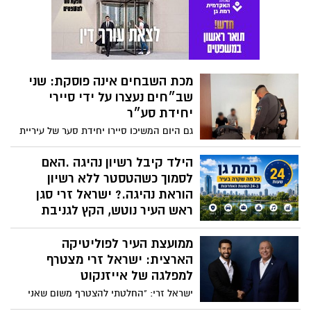
לסמוך כשהטסטר ללא רשיון
הוראת נהיגה.? ישראל זרי סגן
ראש העיר נוטש, הקץ לגניבת
רכבים וגם תוקף הקטינים דרושה
עזרת הציבור סגן ראש העיר פורש
ממועצת העיר לפוליטיקה
ועובר לאייזנקוט
הארצית: ישראל זרי מצטרף
למפלגה של אייזנקוט
מערכת רמת גן נט מסכמת עבורכם את כל מה
שקרה בעיר ביממה החולפת - ואתם לא
ישראל זרי: "החלטתי להצטרף משום שאני
רוצים לפספס!
מאמין במנהיגות ישרה וממלכתית, הרואה את
טובת כלל אזרחי ישראל"
שני שב״חים נעצרו ברמת גן על
ידי סיירי יחידת סע״ר של עיריית
רמת גן
סיירי יחידת סע״ר העירונית תפסו שב״חים
והמתינו עד להגעת השוטרים