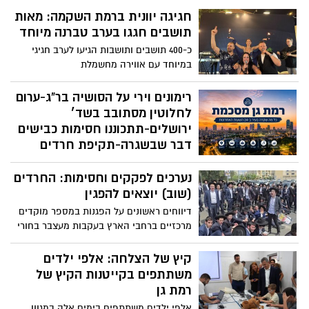
נערכים לפקקים וחסימות: החרדים
מערכת רמת גן נט מסכמת עבורכם את כל מה
(שוב) יוצאים להפגין
שקרה בעיר ביממה החולפת - ואתם לא
רוצים לפספס!
דיווחים ראשונים על הפגנות במספר מוקדים
מרכזיים ברחבי הארץ בעקבות מעצבר בחורי
ישיבות
קיץ של הצלחה: אלפי ילדים
משתתפים בקייטנות הקיץ של
רמת גן
אלפי ילדים משתתפים בימים אלה במגוון
רחב של מסגרות ברחבי העיר ונהנים ממגוון
רחב של נושאים ופעילויות
חייו של בן 3 ניצלו ברגע האחרון
לאחר התקף אלרגי בגן הילדים
לפי עדויות, הילד בן ה-3 אכל ממאכל אליו
הוא אלרגי וניצל בזכות זריקת אפיפן