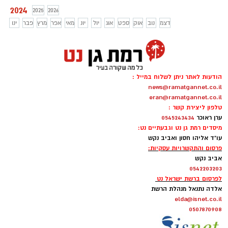
2024
2025
2026
דצמ
נוב
אוק
ספט
אוג
יול
יונ
מאי
אפר
מרץ
פבר
ינו
הודעות לאתר ניתן לשלוח במייל :
news@ramatgannet.co.il
eran@ramatgannet.co.il
טלפון ליצירת קשר :
ערן ראוכר
0545243434
מיסדים רמת גן נט וגבעתיים נט:
עו"ד אליהו חסון ואביב נקש
פרסום והתקשרויות עסקיות:
אביב נקש
0542203203
לפרסום ברשת ישראל נט
אלדה נתנאל מנהלת הרשת
elda@isnet.co.il
0507870908