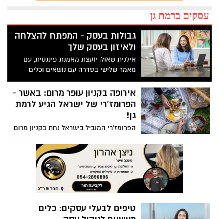
עסקים ברמת גן
גבולות בעסק - המפתח להצלחה
ולאיזון בעסק שלך
אילנית שאול, יועצת מאמנת פיננסית, עם
מאמר שלישי בסדרה עם נושאים וכלים
מעשיים לניהול עסק
אירופה בקניון עופר מרום: באשר -
הפרומז'רי של ישראל הגיע לרמת
גן!
הפרומז'רי המוביל בישראל נחת בקניון מרום
נווה והביא עימו ניחוח אירופאי ברמה גבוהה.
וגם מבצעים מיוחדים לרגל הפתיחה מחכים
לכם בכתבה
טיפים לבעלי עסקים: כלים