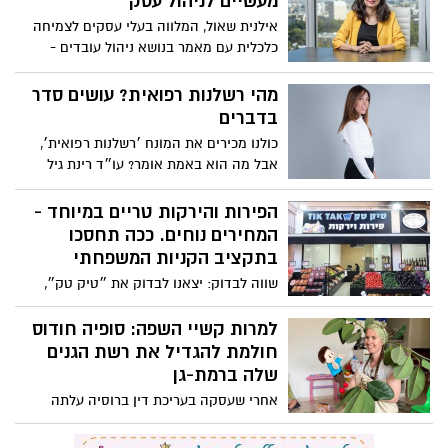
מעשיים לניהול עסק
אילנית שאול, המלווה בעלי עסקים לצמיחה
כלכלית עם מאמר בנושא ניהול עובדים -
המפתח להצלחת העסק. מאמר שני בסדרה
מהי רשלנות רפואית? עושים סדר
בדברים
כולנו מכירים את המונח ׳רשלנות רפואית׳,
אבל מה הוא באמת אומר? עו״ד רינת גיל
עושה סדר בדברים
הפירות והירקות טריים במיוחד -
המחירים נוחים. ככה תחסכו
בתקציב הקניות המשפחתי
שווה לבדוק: יצאנו לבדוק את ״טיק טק״,
חנות הירקות והפירות החדשה בשד׳ ירושלים
למרות קשיי השפה: סופיה חודוס
חולמת להגדיל את רשת הגנים
שלה ברמת-גן
אחרי שעסקה בעריכת דין ברוסיה עלתה
חודוס לישראל, בגלל קשיי השפה עסקה
בעיקר בניקיונות עד שהחליטה להגשים את