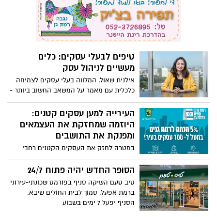
החלום להיות בעלים של רשת גני ילדים
טיפים לבעלי עסקים: כלים
מעשיים לניהול עסק
אילנית שאול, המלווה בעלי עסקים לצמיחה
כלכלית עם מאמר על המשאב החשוב ביותר -
"אין לי זמן, אין לי". מאמר ראשון בסדרה
העירייה למען עסקים קטנים:
היוזמה שמחזקת את העצמאים
ומפנקת את התושבים
במטרה לחזק את העסקים הקטנים רחבי
העיר ממשיכה עיריית רמת גן בפרויקט מיוחד
לחשיפת העסקים הקטנים שנמצאים ברחבי
הסופר החדש יהיה פתוח 24/7
העיר. מעל מאה עסקים עירוניים מקומיים
טיב טעם השיקה סניף בפורמט שכונתי-עירוני
במגוון תחומים מעניקים הנחות על כל מוצרי
ברמת אפעל, סמוך לבית החולים שיבא.
העסק לתושבי בעיר
הסניף יפעל 7 ימים בשבוע