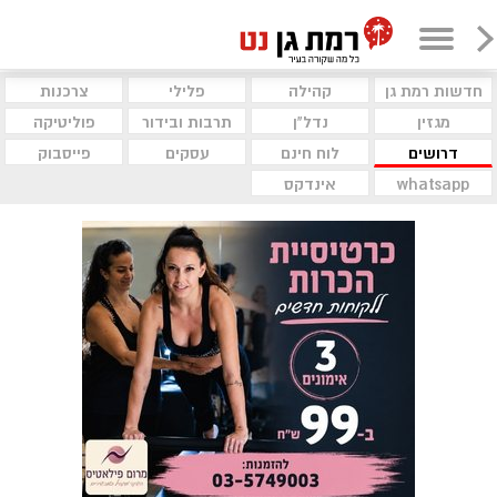
חדשות רמת גן
קהילה
פלילי
צרכנות
מגזין
נדל"ן
תרבות ובידור
פוליטיקה
דרושים
לוח חינם
עסקים
פייסבוק
whatsapp
אינדקס