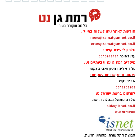
הודעות לאתר ניתן לשלוח במייל :
news@ramatgannet.co.il
eran@ramatgannet.co.il
טלפון ליצירת קשר :
ערן ראוכר
0545243434
מיסדים רמת גן נט וגבעתיים נט:
עו"ד אליהו חסון ואביב נקש
פרסום והתקשרויות עסקיות:
אביב נקש
0542203203
לפרסום ברשת ישראל נט
אלדה נתנאל מנהלת הרשת
elda@isnet.co.il
0507870908
קבוצת התקשורת ומקומוני הרשת: