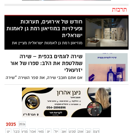
תרבות
חודש של אירועים, תערוכות
ופעילויות במוזיאון רמת גן לאמנות
ישראלית
מוזיאון רמת גן לאמנות ישראלית מציין את
חודש מרץ עם אשכול התערוכות מה שהלב
רוצה - אמנות כשער לריפוי ועוד המון אירועים
שירה לוגמים בכפית – שירה
מיוחדים
שמלטפת את הלב: ספרו של אור
יזרעאלי
אם אתם חובבי שירה, את ספר השירה ״שירה
לוגמים בכפית״ לא תרצו לפספס. ״הספר
הנפלא הזה שעוד ידובר עליו רבות גם בעוד
עשור״
2025
2026
דצמ
נוב
אוק
ספט
אוג
יול
יונ
מאי
אפר
מרץ
פבר
ינו