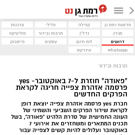
חדשות רמת גן
קהילה
פלילי
צרכנות
מגזין
נדל"ן
תרבות ובידור
פוליטיקה
דרושים
לוח חינם
עסקים
פייסבוק
whatsapp
אינדקס
תרבות ובידור
"פאודה" חוזרת ל-7 באוקטובר- yes
פרסמה אזהרת צפייה חריגה לקראת
הפרקים החדשים
חברת yes פרסמה אזהרת צפייה יוצאת דופן
לקראת שידור הפרקים השביעי והשמיני של
העונה החמישית של סדרת הלהיט "פאודה", בשל
תכנים המתארים ומשחזרים את אירועי 7
באוקטובר ועלולים להיות קשים לצפייה עבור