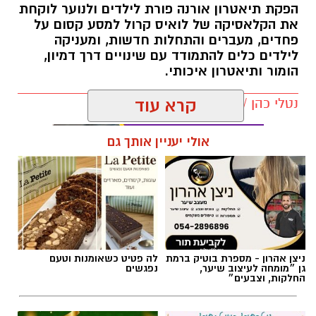
הפקת תיאטרון אורנה פורת לילדים ולנוער לוקחת
את הקלאסיקה של לואיס קרול למסע קסום על
פחדים, מעברים והתחלות חדשות, ומעניקה
לילדים כלים להתמודד עם שינויים דרך דמיון,
הומור ותיאטרון איכותי.
נטלי כהן / 13:55 22.07.26
קרא עוד
אולי יעניין אותך גם
תגים:
הצגות ילדים
,
אליסה בארץ הפלאות
ניצן אהרון - מספרת בוטיק ברמת
לה פטיט כשאומנות וטעם
גן ״מומחה לעיצוב שיער,
נפגשים
החלקות, וצבעים״