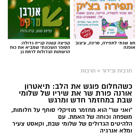
חוג שנתי לתפירה, סריגה, עיצוב
קפיצה קטנה קנייה גדולה:
אופנה
הסופר השכונתי שמביא את כוח
הרשתות הגדולות לרמת גן
תמי שחם
תרבות ובידור
>
תרבות
עיבוד חדש, ומלא דמיון ל"אליסה בארץ הפלאות"
מעניק לילדים כלים
כשהחלום פוגש את הלב: תיאטרון
אורנה פורת שר את שיריו של שלומי
שבת במחזמר חדש ומרגש
להתמודד עם מעברי שינויים ופרידות
"ואני שר" הוא מחזמר מוזיקלי סוחף על חלומות,
ילדות וילדים רבים זקוקים לעוגנים של ביטחון
משפחה וכוחה של האמת. עם
ושגרה. מעבר דירה, החלפת גן או בית ספר
הלהיטים הגדולים של שלומי שבת, וקאסט צעיר
ומלא אנרגיה
יסודי, או כל שינוי משמעותי אחר עלולים לעורר
אצלם חששות, חוסר ודאות ואף התנגדות.