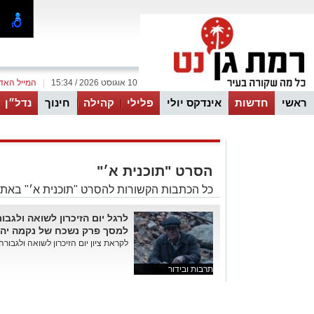
10 אוגוסט 2026 / 15:34
|
המייל האד
ראשי
חדשות
אינדקס יולי
פלילי
קהילה
חינוך
נדל״ן
ווטסאפ
הסרט "תוכנית א׳"
כל הכתבות הקשורות להסרט "תוכנית א׳" באתר
לרגל יום הזיכרון לשואה ולגבו
למסך פרק נשכח של נקמה יהו
לקראת ציון יום הזיכרון לשואה ולגבור
תרבות ובידור