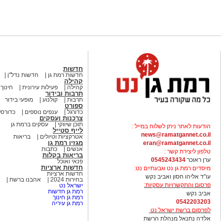
חדשות
חדשות רמת גן
חדשות נדל"ן
קהילה
קהילה
פעילות עירונית
חינוך
תרבות ובידור
תרבות
קולנוע
מופעי בידור
ספורט
כדורגל
ענפים נוספים
כדורסל
צרכנות ועסקים
תוכן שיווקי
עסקים ברמת גן
הודעות לאתר ניתן לשלוח במייל :
לייף סטייל
news@ramatgannet.co.il
אטרקציות וטיולים
בריאות
מגזין רמת גן
eran@ramatgannet.co.il
אנשים
כתבות
טלפון ליצירת קשר :
בריאות בקלות
ערן ראוכר
0545243434
פנאי ואוכל
חדשות ארציות
מיסדים רמת גן נט וגבעתיים נט:
חדשות ארציות
עו"ד אליהו חסון ואביב נקש
בחירות 2024
אהבנו ברשת
פרסום והתקשרויות עסקיות:
ישראל נט
רמת גן חדשות
אביב נקש
רמת גן חינוך
0542203203
רמת גן עיריה
לפרסום ברשת ישראל נט
אלדה נתנאל מנהלת הרשת