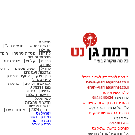
חדשות
חדשות רמת גן
חדשות נדל"ן
קהילה
קהילה
פעילות עירונית
חינוך
תרבות ובידור
תרבות
קולנוע
מופעי בידור
ספורט
כדורגל
ענפים נוספים
כדורסל
צרכנות ועסקים
תוכן שיווקי
עסקים ברמת גן
הודעות לאתר ניתן לשלוח במייל :
לייף סטייל
news@ramatgannet.co.il
אטרקציות וטיולים
בריאות
מגזין רמת גן
eran@ramatgannet.co.il
אנשים
כתבות
טלפון ליצירת קשר :
בריאות בקלות
ערן ראוכר
0545243434
פנאי ואוכל
חדשות ארציות
מיסדים רמת גן נט וגבעתיים נט:
חדשות ארציות
עו"ד אליהו חסון ואביב נקש
בחירות 2024
אהבנו ברשת
פרסום והתקשרויות עסקיות:
ישראל נט
רמת גן חדשות
אביב נקש
רמת גן חינוך
0542203203
רמת גן עיריה
לפרסום ברשת ישראל נט
אלדה נתנאל מנהלת הרשת