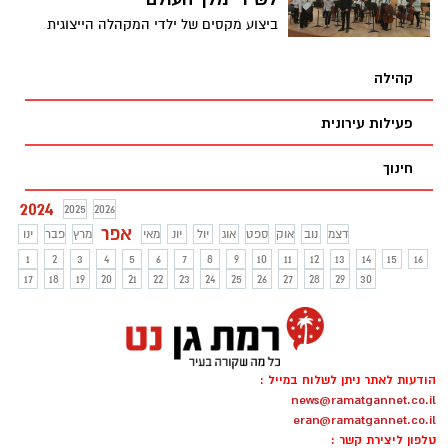
ביצוע מקסים של ילדי המקהלה הייצוגית
קונסרבטוריון רמת גן לשיר "מלך העולם"
קהילה
פעילות עירונית
חינוך
2024
2025
2026
אפר
דצמ
נוב
אוק
ספט
אוג
יול
יונ
מאי
מרץ
פבר
ינו
1
2
3
4
5
6
7
8
9
10
11
12
13
14
15
16
17
18
19
20
21
22
23
24
25
26
27
28
29
30
הודעות לאתר ניתן לשלוח במייל :
news@ramatgannet.co.il
eran@ramatgannet.co.il
טלפון ליצירת קשר :