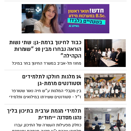
כבוד לחינוך ברמת-גן: שתי נשות
הוראה נבחרו מבין 20 ״שומרות
הקהילה״
מחוז תל-אביב במשרד החינוך בחר במיכל
שטראוס - רכזת חברתית בתיכון אורט אבין
ונעמי בר ביתן - סגנית מנהלת בית הספר
24 מלגות חולקו לתלמידים
היסודי ארנון לפרס היוקרתי
וסטודנטים מרמת-גן
בין מקבלי המלגות ע״ש חיה נאור שטורפר
ז״ל - סטודנטים ששירתו במילואים ותלמידי
תיכון שפונו מקיבוץ ״סופה״
תלמידי מגמת ערבית בתיכון בליך
נהנו מסדנה ייחודית
כחלק מפעילות העשרה של התיכון, עברו