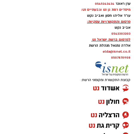
ערן ראוכר
0545243434
מיסדים רמת גן נט וגבעתיים נט:
עו"ד אליהו חסון ואביב נקש
פרסום והתקשרויות עסקיות:
אביב נקש
0542203203
לפרסום ברשת ישראל נט
אלדה נתנאל מנהלת הרשת
elda@isnet.co.il
0507870908
קבוצת התקשורת ומקומוני הרשת: