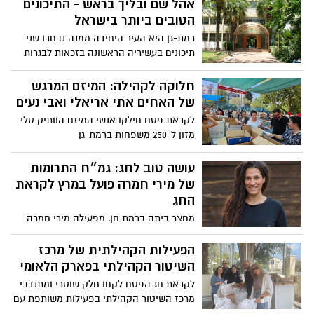
אהל שם ובליך בראש - התיכונים
הטובים ביותר בישראל
רמת-גן היא העיר היחידה ממנה נבחרו שני
תיכונים בעשיריה הראשונה בזכאות לבגרות
מצטיינת
חלוקה לקהילה: המיזם המרגש
של האחים אתי אריאלי ואבי נעים
לקראת פסח חילקו אנשי המיזם הוותיק סלי
מזון ל-250 משפחות ברמת-גן
עושה טוב לחג: גמ״ח התרומות
של מירי חמרה פועל במרץ לקראת
החג
מחצר ביתה ברמת חן, מפעילה מירי חמרה
עם בני משפחתה את גמ״ח התרומות
״מאירים את האחר״
הפעילות הקהילתית של מרכז
השיטור הקהילתי בפארק הלאומי
לקראת חג הפסח לקחו חלק שוטרי ומתנדבי
מרכז השיטור הקהילתי בפעילות משותפת עם
עמותת ״מעשה ניסים״