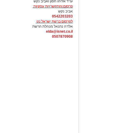
עו"ד אליהו חסון ואביב נקש
פרסום והתקשרויות עסקיות:
אביב נקש
0542203203
לפרסום ברשת ישראל נט
אלדה נתנאל מנהלת הרשת
elda@isnet.co.il
0507870908