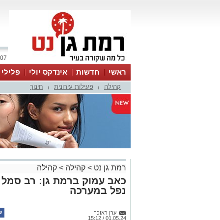
07 אוגוסט 2026 / 00:23
ראשי
חדשות
אינדקס יולי
פלילי
קהילה
פעילות עירונית
חינוך
ווטסאפ
|
|
רמת גן נט
>
קהילה
>
קהילה
כאב עמוק ברמת גן: רב סמל ר
נפל במערכה
ערן ראוכר
01.05.24 / 15:12