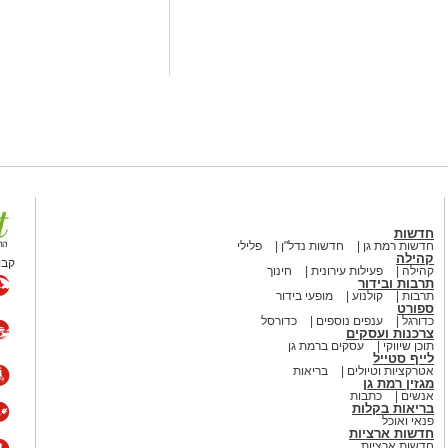
חדשות
חדשות רמת גן
חדשות נדל"ן
פלילי
קהילה
קבו
קהילה
פעילות עירונית
חינוך
תרבות ובידור
תרבות
קולנוע
מופעי בידור
ספורט
כדורגל
ענפים נוספים
כדורסל
צרכנות ועסקים
תוכן שיווקי
עסקים ברמת גן
לייף סטייל
אטרקציות וטיולים
בריאות
מגזין רמת גן
אנשים
כתבות
בריאות בקלות
פנאי ואוכל
חדשות ארציות
חדשות ארציות