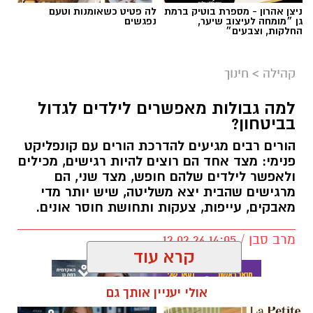
ניצן אהרון - מספרת בוטיק ברמת
לה פטיט כשאומנות וטעם
גן ״מומחה לעיצוב שיער,
נפגשים
החלקות, וצבעים״
קהילה
>
חינוך
למה גבולות מאפשרים לילדים לגדול
בביטחון?
הורים רבים מגיעים להדרכת הורים עם קונפליקט
פנימי: מצד אחד הם רוצים להיות רגישים, מכילים
ולאפשר לילדים שלהם חופש, מצד שני, הם
מרגישים שהבית יצא משליטה, שיש יותר מדי
מאבקים, עייפות, צעקות ותחושת חוסר אונים.
מרב סבן / 14:05 12.02.26
קרא עוד
תגים:
הורות
,
חינו
,
הצבת גבולות
אולי יעניין אותך גם