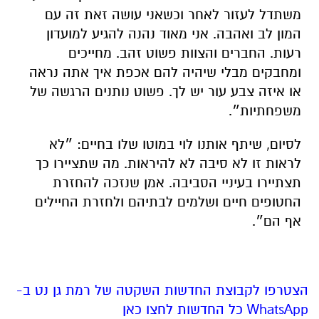
משתדל לעזור לאחר וכשאני עושה זאת זה עם
המון לב ואהבה. אני מאוד נהנה להגיע למועדון
רעות. החברים והצוות פשוט זהב. מחייכים
ומחבקים מבלי שיהיה להם אכפת איך אתה נראה
או איזה צבע עור יש לך. פשוט נותנים הרגשה של
משפחתיות״.
לסיום
,
שיתף
אותנו
לוי
במוטו
שלו
בחיים
:
״לא
לראות
זו
לא
סיבה
לא
להיראות
.
מה
שתציירו
כך
תצתיירו
בעיניי
הסביבה
.
אמן
שנזכה
להחזרת
החטופים
חיים
ושלמים
לבתיהם
ולחזרת
החיילים
אף
הם״
.
הצטרפו לקבוצת החדשות השקטה של רמת גן נט ב-
WhatsApp כל החדשות לחצו כאן