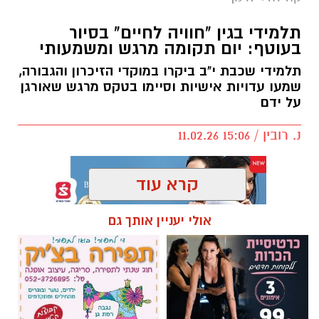
מבוגר שמוביל את ההורות.
תלמידי בגין "חוויה לחיים" בסיור
גבולות בהורות דרך הדימוי של ים ובריכה
בעוטף: יום תקומה מרגש ומשמעותי
דמיינו רגע שני מצבים: שחייה בים פתוח, לעומת
תלמידי שכבת י"ב ביקרו במוקדי הזיכרון והגבורה,
שמעו עדויות אישיות וסיימו בטקס מרגש שאורגן
שחייה בבריכה.
על ידם
נ. רובין / 15:06 11.02.26
קרא עוד
אולי יעניין אותך גם
תגים:
תיכון בגין חוויה לחיים
,
סיור בעוטף
תלמידי בגין "חוויה לחיים" בסיור בעוטף: יום
תקומה מרגש ומשמעותי
תלמידי שכבת י"ב הובילו סיור משמעותי במוקדי