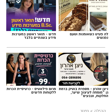
לה פטיט כשאומנות וטעם
חדש - תואר ראשון במערכות
נפגשים
מידע בשנתיים בלבד
מרב סבן
בדיוק בנקודה הזו עולה שאלת הגבולות בהורות.
ניצן אהרון - מספרת בוטיק ברמת
מרום פילאטיס - כרטיסיית הכרות
לא כטכניקה, אלא כתפיסת עולם הורית.
גן ״מומחה לעיצוב שיער,
ללקוחות חדשים
החלקות, וצבעים״
גבולות בהורות לא נועדו לשלוט בילדים, אלא
לאפשר להם להרגיש בטוחים בתוך עולם שיש בו
קהילה
>
חינוך