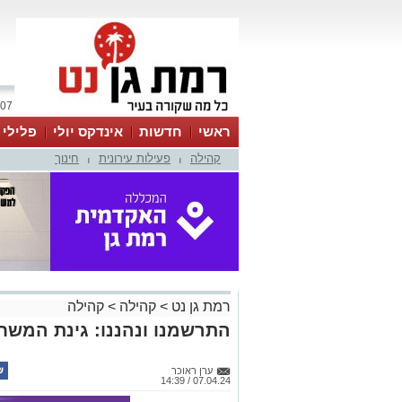
07 אוגוסט 2026 / 11:22
ראשי
חדשות
אינדקס יולי
פלילי
קהילה
פעילות עירונית
חינוך
ווטסאפ
|
|
רמת גן נט
>
קהילה
>
קהילה
התרשמנו ונהננו: גינת המש
ערן ראוכר
07.04.24 / 14:39