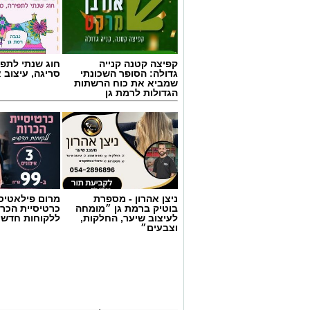
קפיצה קטנה קנייה
חוג שנתי לתפי
גדולה: הסופר השכונתי
סריגה, עיצוב 
שמביא את כוח הרשתות
הגדולות לרמת גן
ניצן אהרון - מספרת
מרום פילאטיס 
בוטיק ברמת גן ״מומחה
כרטיסיית הכרו
לעיצוב שיער, החלקות,
ללקוחות חדשי
וצבעים״
רמת גן נט
>
קהילה
>
חינוך
למה גבולות מאפשרים לילדים
מרב סבן