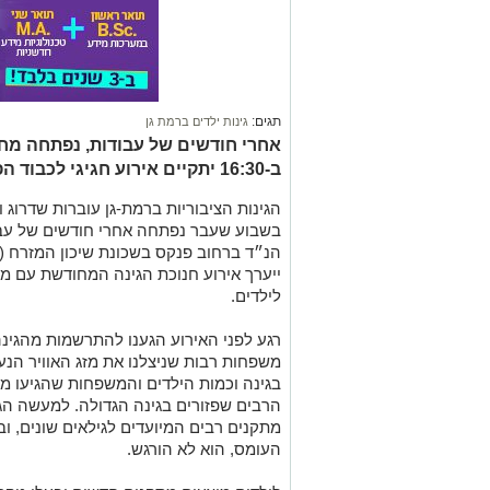
תגים:
גינות ילדים ברמת גן
אחרי חודשים של עבודות, נפתחה מחדש
ב-16:30 יתקיים אירוע חגיגי לכבוד הפתיחה המחודשת
הגינות הציבוריות ברמת-גן עוברות שדרוג
בשבוע שעבר נפתחה אחרי חודשים של עב
ייערך אירוע חנוכת הגינה המחודשת עם מופ
לילדים.
רגע לפני האירוע הגענו להתרשמות מהגי
משפחות רבות שניצלנו את מזג האוויר הנ
בגינה וכמות הילדים והמשפחות שהגיעו מכ
הרבים שפזורים בגינה הגדולה. למעשה הגי
מתקנים רבים המיועדים לגילאים שונים, ו
העומס, הוא לא הורגש.
לילדים מוצעים מתקנים חדשים ובעלי טקסט
בגינה נצפו משפחות עם ילדים בחתך גילאי
מדשאות רחבות והמון פינות ישיבה להורי
גן הנ"ד מוקדש לזכר