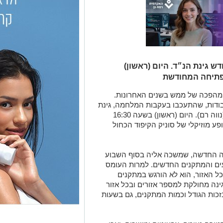
 גינת הנ״ד. היום (ראשון)
 ומהפכה של ממש בשנים האחרונות.
ודות, שהתעכבו בעקבות המלחמה, גינת
הנ״ד ברחוב פנקס בשכונת שיכון המזרח (נווה רם). היום (ראשון) בשעה 16:30
ע מוזיקלי של סוניק הקיפוד הכחול
נה החדשה, שמשכה אליה בסוף השבוע
עים והמתקנים החדשים. למרות העומס
ל האזור, הוא לא הורגש במתקנים
נה מחולקת למספר אזורים ובכל אזור
בזכות הגודל וכמות המתקנים, גם בשעות
ורה נעימה, צבעוניים ומושכים, ואכן
ם רחב. הגינה מוצלת ברובה, יש בה
ם ולמשפחות.
ם של 54 חיילי צה״ל, שנפלו באסון המסוקים הראשון שהתרחש