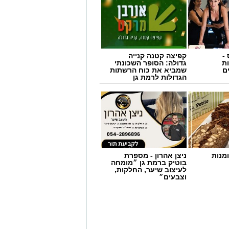
-
קפיצה קטנה קנייה
ת
גדולה: הסופר השכונתי
ם
שמביא את כוח הרשתות
הגדולות לרמת גן
מנות
ניצן אהרון - מספרת
ורות. לא כטכניקה, אלא כתפיסת עולם
בוטיק ברמת גן ״מומחה
לעיצוב שיער, החלקות,
וצבעים״
אלא לאפשר להם להרגיש בטוחים בתוך
לעומת שחייה בבריכה.
סיור בעוטף: יום תקומה
, יש חוסר ודאות: איפה העומק,
 לשחות וכו׳. גם אנחנו המבוגרים