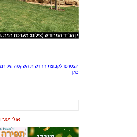
גן הנ״ד המחודש (צילום: מערכת רמת גן
כאן
אולי יעניי