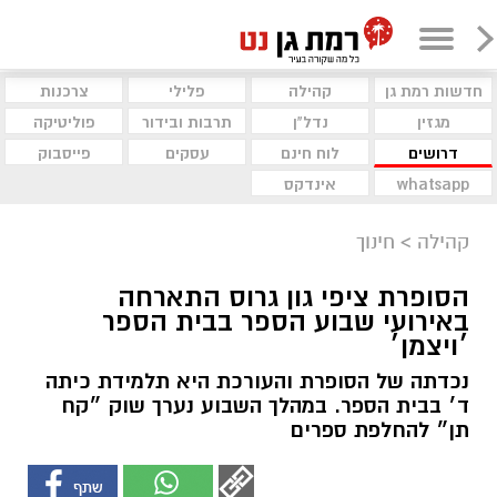
חדשות רמת גן
קהילה
פלילי
צרכנות
מגזין
נדל"ן
תרבות ובידור
פוליטיקה
דרושים
לוח חינם
עסקים
פייסבוק
whatsapp
אינדקס
קהילה
>
חינוך
הסופרת ציפי גון גרוס התארחה
באירועי שבוע הספר בבית הספר
׳ויצמן׳
נכדתה של הסופרת והעורכת היא תלמידת כיתה
ד׳ בבית הספר. במהלך השבוע נערך שוק ״קח
תן״ להחלפת ספרים