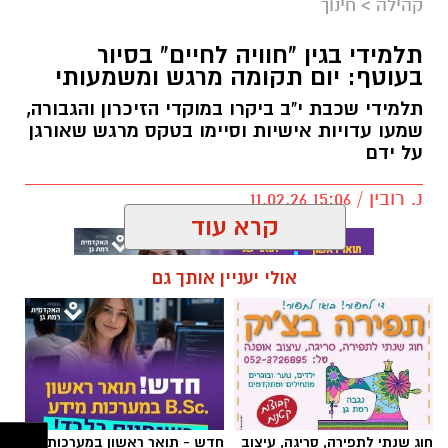
בדיוק בנקודה הזו עולה שאלת הגבולות בהורות.
קהילה
>
חינוך
לא כטכניקה, אלא כתפיסת עולם הורית.
תלמידי בגין "חוויה לחיים" בסיור
בעוטף: יום תקומה מרגש ומשמעותי
גבולות בהורות לא נועדו לשלוט בילדים, אלא
לאפשר להם להרגיש בטוחים בתוך עולם שיש בו
תלמידי שכבת י"ב ביקרו במוקדי הזיכרון והגבורה,
מבוגר שמוביל את ההורות.
שמעו עדויות אישיות וסיימו בטקס מרגש שאורגן
על ידם
גבולות בהורות דרך הדימוי של ים ובריכה
נ. רובין / 15:06 11.02.26
דמיינו רגע שני מצבים: שחייה בים פתוח, לעומת
שחייה בבריכה.
קרא עוד
אולי יעניין אותך גם
תגים:
תיכון בגין חוויה לחיים
,
סיור בעוטף
תלמידי בגין "חוויה לחיים" בסיור בעוטף: יום
תקומה מרגש ומשמעותי