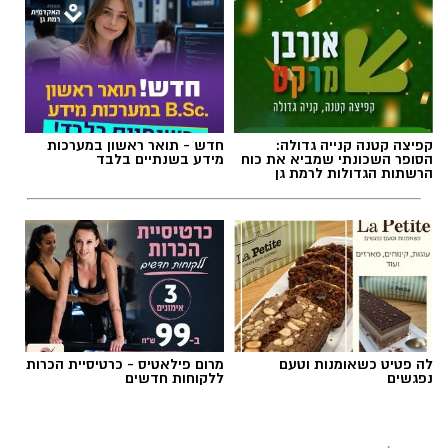
תגים:
הורות
,
חינו
,
הצבת גבולות
קפיצה קטנה קנייה גדולה:
חדש - תואר ראשון במערכות
הסופר השכונתי שמביא את כוח
מידע בשנתיים בלבד
הרשתות הגדולות לרמת גן
לה פטיט כשאומנות וטעם
מרום פילאטיס - כרטיסיית הכרות
נפגשים
ללקוחות חדשים
מרב סבן