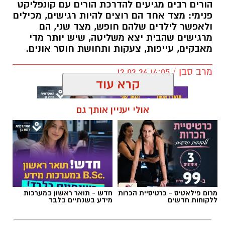
הורים רבים מגיעים להדרכת הורים עם קונפליקט
פנימי: מצד אחד הם רוצים להיות רגישים, מכילים
ולאפשר לילדים שלהם חופש, מצד שני, הם
מרגישים שהבית יצא משליטה, שיש יותר מדי
מאבקים, עייפות, צעקות ותחושת חוסר אונים.
מרב סבן / 14:05 12.02.26
קרא עוד
אולי יעניין אותך גם
תגים:
הורות
,
חינו
,
הצבת גבולות
מרום פילאטיס - כרטיסיית הכרות
חדש - תואר ראשון במערכות
ללקוחות חדשים
מידע בשנתיים בלבד