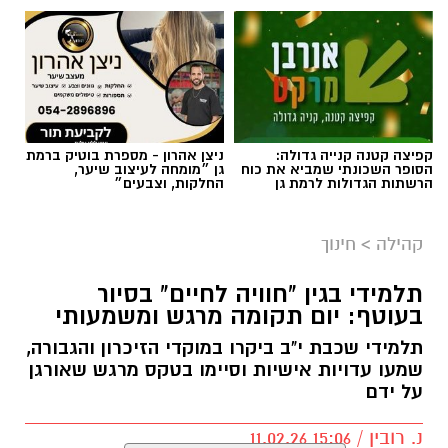
קפיצה קטנה קנייה גדולה:
ניצן אהרון - מספרת בוטיק ברמת
הסופר השכונתי שמביא את כוח
גן ״מומחה לעיצוב שיער,
הרשתות הגדולות לרמת גן
החלקות, וצבעים״
מרב סבן
בדיוק בנקודה הזו עולה שאלת הגבולות בהורות.
קהילה
>
חינוך
לא כטכניקה, אלא כתפיסת עולם הורית.
תלמידי בגין "חוויה לחיים" בסיור
בעוטף: יום תקומה מרגש ומשמעותי
גבולות בהורות לא נועדו לשלוט בילדים, אלא
לאפשר להם להרגיש בטוחים בתוך עולם שיש בו
תלמידי שכבת י"ב ביקרו במוקדי הזיכרון והגבורה,
מבוגר שמוביל את ההורות.
שמעו עדויות אישיות וסיימו בטקס מרגש שאורגן
על ידם
גבולות בהורות דרך הדימוי של ים ובריכה
נ. רובין / 15:06 11.02.26
דמיינו רגע שני מצבים: שחייה בים פתוח, לעומת