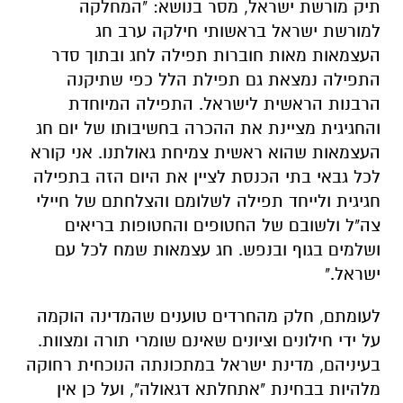
תיק מורשת ישראל, מסר בנושא: "המחלקה
למורשת ישראל בראשותי חילקה ערב חג
העצמאות מאות חוברות תפילה לחג ובתוך סדר
התפילה נמצאת גם תפילת הלל כפי שתיקנה
הרבנות הראשית לישראל. התפילה המיוחדת
והחגיגית מציינת את ההכרה בחשיבותו של יום חג
העצמאות שהוא ראשית צמיחת גאולתנו. אני קורא
לכל גבאי בתי הכנסת לציין את היום הזה בתפילה
חגיגית ולייחד תפילה לשלומם והצלחתם של חיילי
צה"ל ולשובם של החטופים והחטופות בריאים
ושלמים בגוף ובנפש. חג עצמאות שמח לכל עם
ישראל."
לעומתם, חלק מהחרדים טוענים שהמדינה הוקמה
על ידי חילונים וציונים שאינם שומרי תורה ומצוות.
בעיניהם, מדינת ישראל במתכונתה הנוכחית רחוקה
מלהיות בבחינת "אתחלתא דגאולה", ועל כן אין