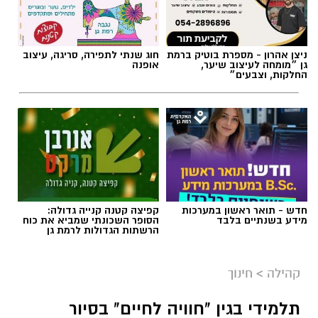
ניצן אהרון - מספרת בוטיק ברמת
חוג שנתי לתפירה, סריגה, עיצוב
גן ״מומחה לעיצוב שיער,
אופנה
החלקות, וצבעים״
חדש - תואר ראשון במערכות
קפיצה קטנה קנייה גדולה:
מידע בשנתיים בלבד
הסופר השכונתי שמביא את כוח
הרשתות הגדולות לרמת גן
מרב סבן
בדיוק בנקודה הזו עולה שאלת הגבולות בהורות.
קהילה
>
חינוך
לא כטכניקה, אלא כתפיסת עולם הורית.
תלמידי בגין "חוויה לחיים" בסיור