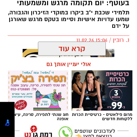
בעוטף: יום תקומה מרגש ומשמעותי
גבולות בהורות לא נועדו לשלוט בילדים, אלא
לאפשר להם להרגיש בטוחים בתוך עולם שיש בו
תלמידי שכבת י"ב ביקרו במוקדי הזיכרון והגבורה,
מבוגר שמוביל את ההורות.
שמעו עדויות אישיות וסיימו בטקס מרגש שאורגן
על ידם
גבולות בהורות דרך הדימוי של ים ובריכה
נ. רובין / 15:06 11.02.26
דמיינו רגע שני מצבים: שחייה בים פתוח, לעומת
קרא עוד
שחייה בבריכה.
אולי יעניין אותך גם
תגים:
תיכון בגין חוויה לחיים
,
סיור בעוטף
תלמידי בגין "חוויה לחיים" בסיור בעוטף: יום
תקומה מרגש ומשמעותי
מרום פילאטיס - כרטיסיית הכרות
חוג שנתי לתפירה, סריגה, עיצוב
תלמידי שכבת י"ב הובילו סיור משמעותי במוקדי
ללקוחות חדשים
אופנה
הזיכרון והגבורה במסגרת מכינת י"ב והמסע השנתי
החותם את לימודיהם בתיכון