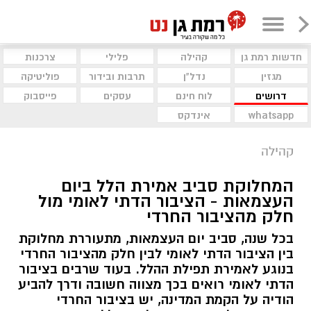
חדשות רמת גן
קהילה
פלילי
צרכנות
מגזין
נדל"ן
תרבות ובידור
פוליטיקה
דרושים
לוח חינם
עסקים
פייסבוק
whatsapp
אינדקס
קהילה
המחלוקת סביב אמירת הלל ביום
העצמאות - הציבור הדתי לאומי מול
חלק מהציבור החרדי
בכל שנה, סביב יום העצמאות, מתעוררת מחלוקת
בין הציבור הדתי לאומי לבין חלק מהציבור החרדי
בנוגע לאמירת תפילת ההלל. בעוד שרבים בציבור
הדתי לאומי רואים בכך מצווה חשובה ודרך להביע
הודיה על הקמת המדינה, יש בציבור החרדי