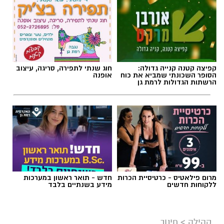
תגים:
הורות
,
חינו
,
הצבת גבולות
קפיצה קטנה קנייה גדולה:
חוג שנתי לתפירה, סריגה, עיצוב
הסופר השכונתי שמביא את כוח
אופנה
הרשתות הגדולות לרמת גן
מרום פילאטיס - כרטיסיית הכרות
חדש - תואר ראשון במערכות
ללקוחות חדשים
מידע בשנתיים בלבד
מרב סבן
בדיוק בנקודה הזו עולה שאלת הגבולות בהורות.
קהילה
>
חינוך