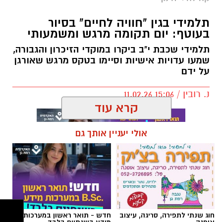
לא כטכניקה, אלא כתפיסת עולם הורית.
תלמידי בגין "חוויה לחיים" בסיור
בעוטף: יום תקומה מרגש ומשמעותי
גבולות בהורות לא נועדו לשלוט בילדים, אלא
לאפשר להם להרגיש בטוחים בתוך עולם שיש בו
תלמידי שכבת י"ב ביקרו במוקדי הזיכרון והגבורה,
מבוגר שמוביל את ההורות.
שמעו עדויות אישיות וסיימו בטקס מרגש שאורגן
על ידם
גבולות בהורות דרך הדימוי של ים ובריכה
נ. רובין / 15:06 11.02.26
דמיינו רגע שני מצבים: שחייה בים פתוח, לעומת
שחייה בבריכה.
קרא עוד
אולי יעניין אותך גם
תגים:
תיכון בגין חוויה לחיים
,
סיור בעוטף
תלמידי בגין "חוויה לחיים" בסיור בעוטף: יום
תקומה מרגש ומשמעותי
תלמידי שכבת י"ב הובילו סיור משמעותי במוקדי