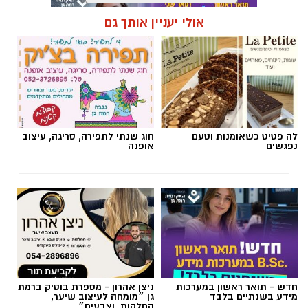
תגים:
הורות
,
חינו
,
הצבת גבולות
אולי יעניין אותך גם
לה פטיט כשאומנות וטעם
חוג שנתי לתפירה, סריגה, עיצוב
נפגשים
אופנה
מרב סבן
בדיוק בנקודה הזו עולה שאלת הגבולות בהורות.
חדש - תואר ראשון במערכות
ניצן אהרון - מספרת בוטיק ברמת
לא כטכניקה, אלא כתפיסת עולם הורית.
מידע בשנתיים בלבד
גן ״מומחה לעיצוב שיער,
החלקות, וצבעים״