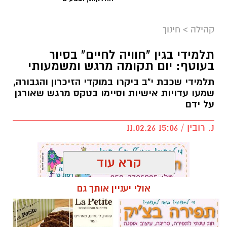
גבולות בהורות לא נועדו לשלוט בילדים, אלא
לאפשר להם להרגיש בטוחים בתוך עולם שיש בו
קהילה
>
חינוך
מבוגר שמוביל את ההורות.
תלמידי בגין "חוויה לחיים" בסיור
גבולות בהורות דרך הדימוי של ים ובריכה
בעוטף: יום תקומה מרגש ומשמעותי
דמיינו רגע שני מצבים: שחייה בים פתוח, לעומת
תלמידי שכבת י"ב ביקרו במוקדי הזיכרון והגבורה,
שמעו עדויות אישיות וסיימו בטקס מרגש שאורגן
שחייה בבריכה.
על ידם
נ. רובין / 15:06 11.02.26
קרא עוד
אולי יעניין אותך גם
תגים:
תיכון בגין חוויה לחיים
,
סיור בעוטף