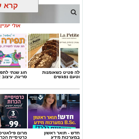
קרא ע
אולי יעניי
לה פטיט כשאומנות
חוג שנתי לתפי
וטעם נפגשים
סריגה, עיצוב 
מרב סבן
חדש - תואר ראשון
מרום פילאטיס 
בדיוק בנקודה הזו עולה שאלת הגבולות בה
במערכות מידע
כרטיסיית הכרו