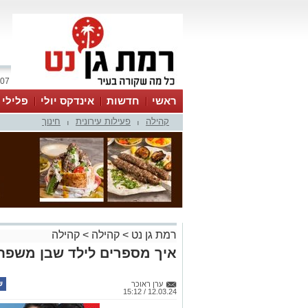
07 אוגוסט 2026 / 09:08
ראשי
חדשות
אינדקס יולי
פלילי
קהילה
פעילות עירונית
חינוך
ווטסאפ
|
|
רמת גן נט
>
קהילה
>
קהילה
איך מספרים לילד שבן משפח
ערן ראוכר
12.03.24 / 15:12