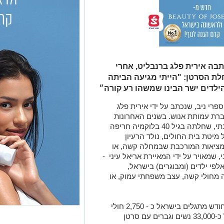
בה אירית פלג ברנבליט, אחרי
ת הסרטן: "הייתי מגיעה הביתה
הילדים ישר הבינו שמשהו רע קורה״
רי ניב, שנכתב על ידי אירית פלג
 שהיתה בעבר דוברת עמותת אנוש. בשנים האחרונות
סעדה פלג ברנבליט את אחותה הקטנה ענתי, שחלתה בגיל 40 בלוקמיה חריפה
מיטת בית החולים, נולד הרעיון
מציאות המורכבת שבמחלה קשה, או
שמאויר על ידי המאיירת אריאל עיני -
לפי ילדים (ומבוגרים) בישראל,
מחולי קשה, עצב משפחתי עמוק, או
עפ"י נתוני האגודה למלחמה בסרטן: בכל חודש מתגלים בישראל כ - 2,750 חולי
סרטן חדשים. בשנת 2022 אובחנו בישראל כ-33,000 נשים וגברים עם סרטן