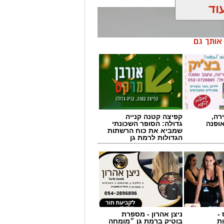
וד
ן אותך גם
רה,
קפיצה קטנה קנייה
אופנה
גדולה: הסופר השכונתי
שמביא את כוח הרשתות
הגדולות לרמת גן
-
ניצן אהרון - מספרת
ורות. לא כטכניקה, אלא כתפיסת עולם
ת
בוטיק ברמת גן ״מומחה