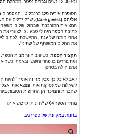
וכ-12,000 נשים וגברים נפטרו ממחלת הסרטן.
הסופרת אירית פלג ברנבליט: "המספרים 
אליהם (Care givers)
, שרק גדלים עם הש
המציאות המורכבת, שבחולי של בן משפחה 
כתיבת הספר היה לי טבעי, כי לצערי את הת
אחרי מותה של ענתי, התיישבתי לכתוב ליל
את החלום המשותף של שתינו".
תקציר הספר:
כשיואב חוזר מבית הספר, ה
ומתעוררים בו פחד וחשש. ובאמת, כשהיא נ
אדם חולה בסרטן.
יואב לא כל כך מבין מה זה אומר "להיות ח
לשאלות שמעסיקות אותו ומוצא אותן אצל ד"
שחברוּת ותמיכה הן התרופות הטובות ביו
מחיר הספר 64 ש״ח וניתן לרכוש אותו
בחנות במקוונת של ספרי ניב