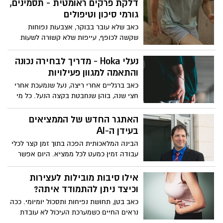
דלקת פרקים ראומטית - תסמינים,
גורמי סיכון וטיפולים
כאב שלא עובר בבוקר, אצבעות נפוחות
שקשה לכופף, עייפות שלא קשורה לשעות
שינה. ככה זה מתחיל אצל הרבה אנשים,
הרבה לפני שיש להם שם למה שקורה להם.
נעלי Hoka - מדריך לבחירה נכונה
דלקת פרקים ראומטית היא לא "כאב פרקים
והתאמה למגוון פעילויות
רגיל" של הגיל, אלא מחלה שדורשת
כאב ברגליים אחרי ריצה, נעל שנמעכת אחרי
התייחסות רצינית ומעקב רפואי צמוד.
חצי שנה, בוהן שנחבטת בקצה הנעל. כל מי
שהתאמן פעם בנעליים הלא נכונות מכיר את
התסכול הזה. Hoka נכנסה לשוק הישראלי
האתגר החדש של הממציאים
בסערה בדיוק בגלל שהיא פותרת את הבעיות
בעידן ה-AI
האלו, ובמדריך הזה נראה איך לבחור את
הבינה המלאכותית הפכה בתוך זמן קצר לכלי
המודל שמתאים לכם באמת, מריצה עד
עבודה זמין כמעט לכל ממציא. היום אפשר
יומיום. הבחירה בנעל הנכונה היא לא עניין של
להקליד תיאור של רעיון חדש ולקבל בתוך
אופנה בלבד. היא משפיעה על היציבה, על
שניות מידע על מוצרים דומים, פטנטים
אילו סיבות מובילות לעצירות
הברכיים ועל היכולת להתמיד בפעילות גופנית
קיימים, טכנולוגיות קרובות ואפילו הצעות
וכיצד ניתן להתמודד איתה?
לאורך זמן. מי שרוצה להבין מה מייחד את
לשיפור ההמצאה. זו התפתחות מבורכת,
Hoka ואיך למצוא את המודל המתאים, ימצא
כאב בטן, תחושת נפיחות ותסכול יומיומי. ככה
ובמקרים רבים היא גם יכולה לחסוך זמן
כאן תשובות פרקטיות וברורות.
נראים החיים כשמערכת העיכול לא עובדת
ולעזור לממציא להגיע מוכן יותר לפגישה עם
כמו שצריך. הבעיה נפוצה הרבה יותר ממה