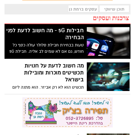
תוכן שיווקי
עסקים ברמת גן
צרכנות ועסקים
חבילות 5G - מה חשוב לדעת לפני
הבחירה
טעות בבחירת חבילת סלולר עולה כסף כל
חודש, גם אם לא שמים לב אליה. חבילת 5G
לא מתאימה מייצרת תסכול יומיומי: גלישה
איטית, ניתוקים, וחשבון שלא תואם את
מה חשוב לדעת על חנויות
השימוש בפועל. הבנה של הצרכים האישיים
תכשיטים מוכרות ומובילות
שלכם, לצד השוואה אמיתית בין הספקים,
בישראל
היא מה שמפריד בין חבילה משתלמת לבין
תכשיט הוא לא רק אביזר. הוא מתנה ליום
הוצאה מיותרת.
הולדת, טבעת אירוסין, או פינוק אישי אחרי
תקופה קשה. בדיוק בגלל זה, בחירת החנות
הנכונה קובעת אם התכשיט ילווה אתכם שנים,
או יאבד את הברק שלו כבר בחורף הראשון.