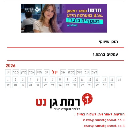
איש מקצוע.
שנהוג לחשוב, והיא פוגעת באיכות החיים של
אנשים בכל גיל.
תוכן שיווקי
עסקים ברמת גן
2026
יול
דצמ
נוב
אוק
ספט
אוג
יונ
מאי
אפר
מרץ
פבר
ינו
1
2
3
4
5
6
7
8
9
10
11
12
13
14
15
16
17
18
19
20
21
22
23
24
25
26
27
28
29
30
31
הודעות לאתר ניתן לשלוח במייל :
news@ramatgannet.co.il
eran@ramatgannet.co.il