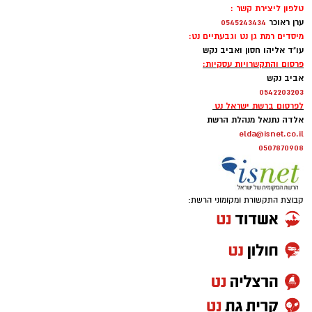
טלפון ליצירת קשר :
ערן ראוכר
0545243434
מיסדים רמת גן נט וגבעתיים נט:
עו"ד אליהו חסון ואביב נקש
פרסום והתקשרויות עסקיות:
אביב נקש
0542203203
לפרסום ברשת ישראל נט
אלדה נתנאל מנהלת הרשת
elda@isnet.co.il
0507870908
קבוצת התקשורת ומקומוני הרשת: