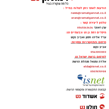
הודעות לאתר ניתן לשלוח במייל :
news@ramatgannet.co.il
eran@ramatgannet.co.il
טלפון ליצירת קשר :
ערן ראוכר
0545243434
מיסדים רמת גן נט וגבעתיים נט:
עו"ד אליהו חסון ואביב נקש
פרסום והתקשרויות עסקיות:
אביב נקש
0542203203
לפרסום ברשת ישראל נט
אלדה נתנאל מנהלת הרשת
elda@isnet.co.il
0507870908
קבוצת התקשורת ומקומוני הרשת: