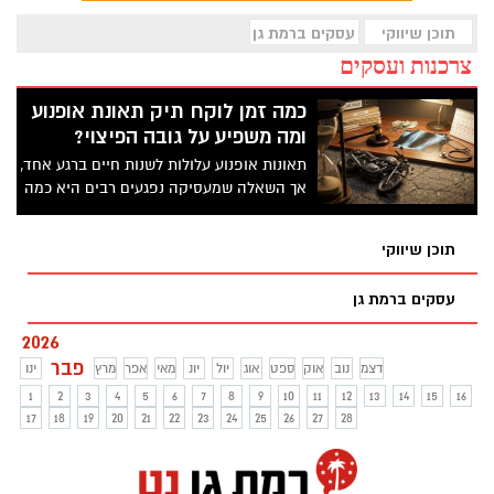
תוכן שיווקי
עסקים ברמת גן
צרכנות ועסקים
כמה זמן לוקח תיק תאונת אופנוע
ומה משפיע על גובה הפיצוי?
תאונות אופנוע עלולות לשנות חיים ברגע אחד,
אך השאלה שמעסיקה נפגעים רבים היא כמה
זמן נמשך ההליך המשפטי ומה קובע את סכום
הפיצוי. במאמר זה נבחן את שלבי התביעה,
תוכן שיווקי
לוחות הזמנים הצפויים והגורמים המרכזיים
שמשפיעים על גובה הפיצוי בפועל.
עסקים ברמת גן
2026
פבר
דצמ
נוב
אוק
ספט
אוג
יול
יונ
מאי
אפר
מרץ
ינו
1
2
3
4
5
6
7
8
9
10
11
12
13
14
15
16
17
18
19
20
21
22
23
24
25
26
27
28