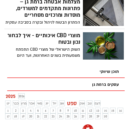
מצלמות אבטחה ברמת גן –
פתרונות מתקדמים למשרדים,
מוסדות ומרכזים מסחריים
הפתרון הבטוח לניהול ובקרה בסביבה עסקית
דינמית
מוצרי CBD איכותיים - איך לבחור
נכון ובטוח
השוק הישראלי של מוצרי CBD התפתח
משמעותית בשנים האחרונות, ועד היום
קיימים מאות מוצרים שונים מעשרות חברות
שונות. עבור הצרכן הרגיל, המגוון העצום יכול
תוכן שיווקי
להיות מבלבל ומאיים. איך יודעים איזה מוצר
באמת איכותי? איך מוודאים שהמוצר בטוח
עסקים ברמת גן
ומכיל את מה שמפורט על התווית? ומה בכלל
אומר מוצר CBD איכותי? המדריך הזה יעזור
2025
2026
לכם להתמצא בשוק המורכב הזה ולבחור
ספט
דצמ
נוב
אוק
אוג
יול
יונ
מאי
אפר
מרץ
מוצרים שיתנו לכם את התוצאות הטובות
פבר
ינו
ביותר.
1
2
3
4
5
6
7
8
9
10
11
12
13
14
15
16
17
18
19
20
21
22
23
24
25
26
27
28
29
30