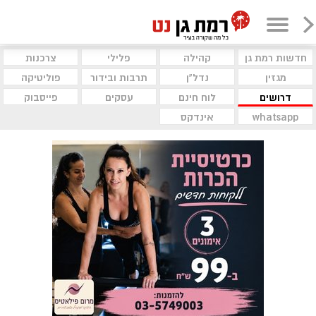
חדשות רמת גן
קהילה
פלילי
צרכנות
מגזין
נדל"ן
תרבות ובידור
פוליטיקה
דרושים
לוח חינם
עסקים
פייסבוק
whatsapp
אינדקס