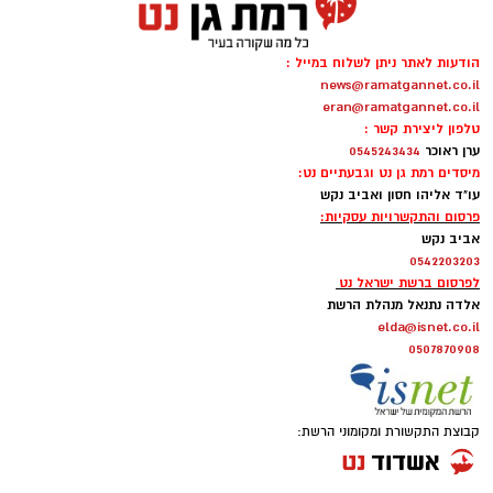
הודעות לאתר ניתן לשלוח במייל :
news@ramatgannet.co.il
eran@ramatgannet.co.il
טלפון ליצירת קשר :
ערן ראוכר
0545243434
מיסדים רמת גן נט וגבעתיים נט:
עו"ד אליהו חסון ואביב נקש
פרסום והתקשרויות עסקיות:
אביב נקש
0542203203
לפרסום ברשת ישראל נט
אלדה נתנאל מנהלת הרשת
elda@isnet.co.il
0507870908
קבוצת התקשורת ומקומוני הרשת: