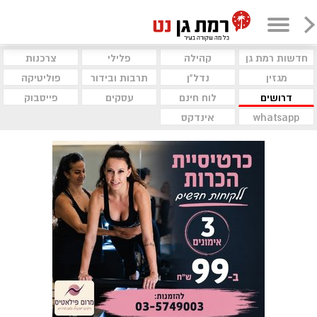
חדשות רמת גן
קהילה
פלילי
צרכנות
מגזין
נדל"ן
תרבות ובידור
פוליטיקה
דרושים
לוח חינם
עסקים
פייסבוק
whatsapp
אינדקס