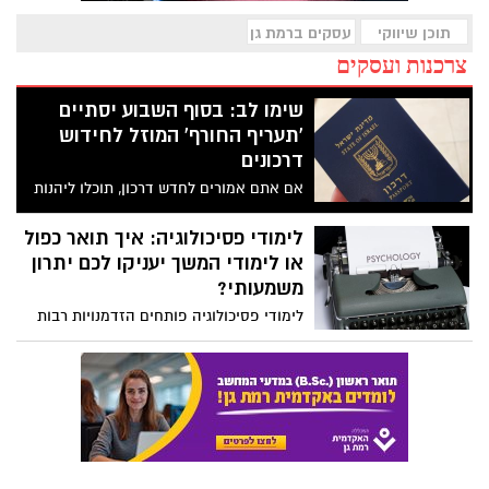
תוכן שיווקי
עסקים ברמת גן
צרכנות ועסקים
שימו לב: בסוף השבוע יסתיים
'תעריף החורף' המוזל לחידוש
דרכונים
אם אתם אמורים לחדש דרכון, תוכלו ליהנות
מתעיף החורף המוזל עד סוף השבוע - ב28.2.
לאחריו התעריף מתייקר
לימודי פסיכולוגיה: איך תואר כפול
או לימודי המשך יעניקו לכם יתרון
משמעותי?
לימודי פסיכולוגיה פותחים הזדמנויות רבות
ומרתקות, אבל בעולם שבו התחרות על
משרות ותחומי התמחות הולכת וגוברת,
נשאלת השאלה – איך אפשר למנף את התואר
הראשון לקריירה מצליחה?