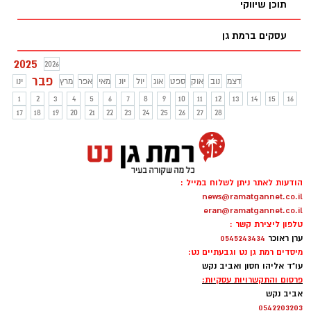
תוכן שיווקי
עסקים ברמת גן
2025
2026
פבר
דצמ
נוב
אוק
ספט
אוג
יול
יונ
מאי
אפר
מרץ
ינו
1
2
3
4
5
6
7
8
9
10
11
12
13
14
15
16
17
18
19
20
21
22
23
24
25
26
27
28
הודעות לאתר ניתן לשלוח במייל :
news@ramatgannet.co.il
eran@ramatgannet.co.il
טלפון ליצירת קשר :
ערן ראוכר
0545243434
מיסדים רמת גן נט וגבעתיים נט:
עו"ד אליהו חסון ואביב נקש
פרסום והתקשרויות עסקיות:
אביב נקש
0542203203