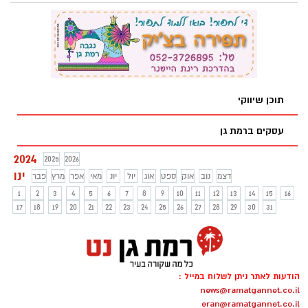
לשחרור הילדים החטופים לרגל לציון 30 ימים
לאירועי ה-7 באוקטובר, שבהם נחטפו כ-240
אזרחים ישראלים וזרים על ידי חמאס. בתוך
כך ערכה הבוקר ויקטורי קמפיין מיוחד
בסניפיה ברחבי הארץ. הקמפיין כלל הדבקת
שמותיהם של הילדים החטופים בישראל על
מושבי הילדים בעגלות הסניפים תחת המסר
תוכן שיווקי
המטלטל "זה יכל להיות הילד שלך" הקמפיין
רץ בשפה העברית ואנגלית בכל 68 סניפי
עסקים ברמת גן
ויקטורי ברחבי הארץ.
2024
2025
2026
ינו
דצמ
נוב
אוק
ספט
אוג
יול
יונ
מאי
אפר
מרץ
פבר
1
2
3
4
5
6
7
8
9
10
11
12
13
14
15
16
17
18
19
20
21
22
23
24
25
26
27
28
29
30
31
הודעות לאתר ניתן לשלוח במייל :
news@ramatgannet.co.il
eran@ramatgannet.co.il