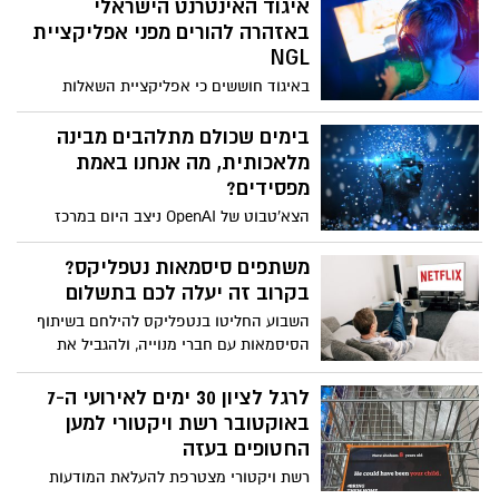
איגוד האינטרנט הישראלי
באזהרה להורים מפני אפליקציית
NGL
באיגוד חוששים כי אפליקציית השאלות
האנונימיות החדשה עלולה להוביל לבריונות
והטרדה בין ילדים ברשתות החברתיות.
בימים שכולם מתלהבים מבינה
ההמלצה להורים: "בדקו ברגישות אם ילדיכם
מלאכותית, מה אנחנו באמת
משתמשים באפליקציה ותווכו להם את
מפסידים?
הסכנות ואת העובדה שאנונימיות עלולה
הצא'טבוט של OpenAI ניצב היום במרכז
להקצין תופעות בריונות"
תשומת הלב עם יכולת יוצאת דופן ליצור
אינטראקציה בצורת דיאלוג טבעי ולספק
משתפים סיסמאות נטפליקס?
למשתמשים תגובות שיכולות להיראות
בקרוב זה יעלה לכם בתשלום
אנושיות באופן מפתיע, אך האם הטכנולוגיה
השבוע החליטו בנטפליקס להילחם בשיתוף
המתקדמת הזאת לא מובילה אותנו בדרך
הסיסמאות עם חברי מנוייה, ולהגביל את
שגויה להתפתחות החשיבה היצירתית?
החשבונות לשימוש של משק בית יחיד.
ChatGPT – הפניה הלא נכונה בדרך לחשיבה
האפשרות להתחבר למנוי של חבר אינה
לרגל לציון 30 ימים לאירועי ה-7
היצירתית / ד"ר עדי כץ
מוגבלת לגמרי, אך היא תעלה כסף
באוקטובר רשת ויקטורי למען
החטופים בעזה
רשת ויקטורי מצטרפת להעלאת המודעות