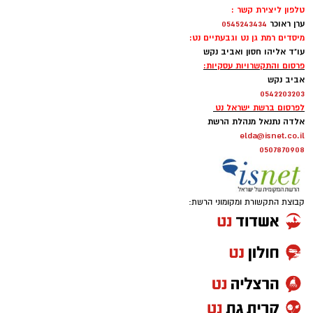
טלפון ליצירת קשר :
ערן ראוכר
0545243434
מיסדים רמת גן נט וגבעתיים נט:
עו"ד אליהו חסון ואביב נקש
פרסום והתקשרויות עסקיות:
אביב נקש
0542203203
לפרסום ברשת ישראל נט
אלדה נתנאל מנהלת הרשת
elda@isnet.co.il
0507870908
קבוצת התקשורת ומקומוני הרשת: