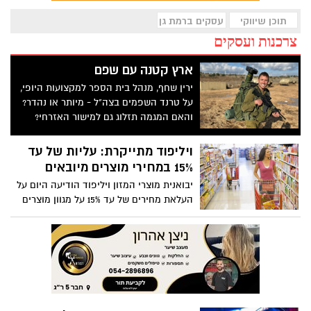
תוכן שיווקי
עסקים ברמת גן
צרכנות ועסקים
ארץ קטנה עם שפם
ירין שחף, מנהל בית הספר למקצועות היופי,
על טרנד השפמים בצה"ל - מיותר או נהדר?
והאם המגמה תזלוג גם למישור האזרחי?
ויליפוד מתייקרת: עליות של עד
15% במחירי מוצרים מיובאים
יבואנית מוצרי המזון ויליפוד הודיעה היום על
העלאת מחירים של עד 15% על מגוון מוצרים
מיובאים מהמזרח הרחוק. ההתייקרות תיכנס
לתוקף ב-1 בפברואר ותכלול רטבים, אטריות
להקפצה, סדרת "מנת השף" ועוד.