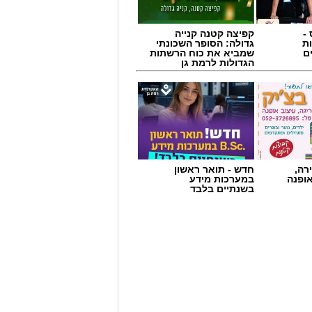
-
קפיצה קטנה קנייה
ת
גדולה: הסופר השכונתי
ם
שמביא את כוח הרשתות
הגדולות לרמת גן
רה,
חדש - תואר ראשון
אופנה
במערכות מידע
בשנתיים בלבד
ת הנערכת על ידי שמאי מקרקעין מוסמך
גרתה בוחן השמאי את הנכס לעומק
 בדיקה מקיפה של מצבו הפיזי, התכנוני
בייקטיבית ובלתי תלויה – בסיס איתן