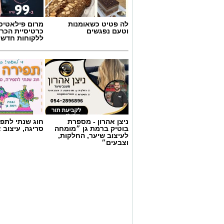
לה פטיט כשאומנות
מרום פילאטיס 
וטעם נפגשים
כרטיסיית הכרו
ללקוחות חדשי
ניצן אהרון - מספרת
חוג שנתי לתפי
בוטיק ברמת גן ״מומחה
סריגה, עיצוב 
לעיצוב שיער, החלקות,
קרדיט תמונה בוסט מדיה
וצבעים״
מהי שמאות טרום רכישה?
שמאות טרום רכישה היא חוות דעת מקצועי
עוד לפני החתימה על הסכם הרכישה. במס
וקובע את שוויו האמיתי בשוק החופשי, תוך
והמשפטי. כך מקבל הרוכש תמונה מלאה, או