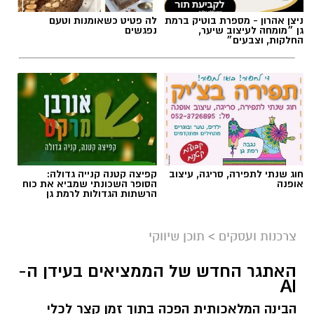
חוג שנתי לתפירה, סריגה, עיצוב
קפיצה קטנה קנייה גדולה:
אופנה
הסופר השכונתי שמביא את כוח
הרשתות הגדולות לרמת גן
צרכנות ועסקים
>
תוכן שיווקי
קרדיט תמונה בוסט מדיה
האתגר החדש של הממציאים בעידן ה-
AI
הבינה המלאכותית הפכה בתוך זמן קצר לכלי
מהי שמאות טרום רכישה?
עבודה זמין כמעט לכל ממציא. היום אפשר
להקליד תיאור של רעיון חדש ולקבל בתוך שניות
שמאות טרום רכישה היא חוות דעת מקצועית
מידע על מוצרים דומים, פטנטים קיימים,
הנערכת על ידי שמאי מקרקעין מוסמך עוד לפני
טכנולוגיות קרובות ואפילו הצעות לשיפור