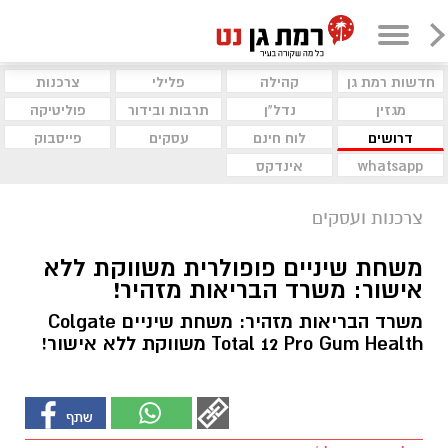
חדשות רמת גן
קהילה
פלילי
צרכנות
מגזין
נדל"ן
תרבות ובידור
פוליטיקה
דרושים
לוח חינם
עסקים
פייסבוק
whatsapp
אינדקס
צרכנות ועסקים
משחת שיניים פופולרית משווקת ללא
אישור: משרד הבריאות מזהיר!
משרד הבריאות מזהיר: משחת שיניים Colgate
Total 12 Pro Gum Health משווקת ללא אישור!