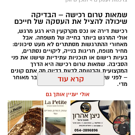
רכישת דירה או נכס מקרקעין היא רגע מרגש,
אולי המרגש ביותר בחייה של משפחה. אבל
מאחורי ההתרגשות מסתתרים לא מעט סיכונים:
מחיר מנופח, חריגות בנייה, ליקויים נסתרים,
בעיות רישום או תוכניות עתידיות שישנו את פני
הסביבה. שמאות טרום רכישה היא הדרך
המקצועית והבטוחה לדעת בדיוק מה אתם קונים
– לפני שאתם חותמים, ולא אחרי שכבר מאוחר
קרא עוד
מדי.
אולי יעניין אותך גם
תוכן שיווקי / 09:51 05.08.26
תגים:
שמאות טרום רכישה
ניצן אהרון - מספרת בוטיק ברמת
לה פטיט כשאומנות וטעם
גן ״מומחה לעיצוב שיער,
נפגשים
החלקות, וצבעים״