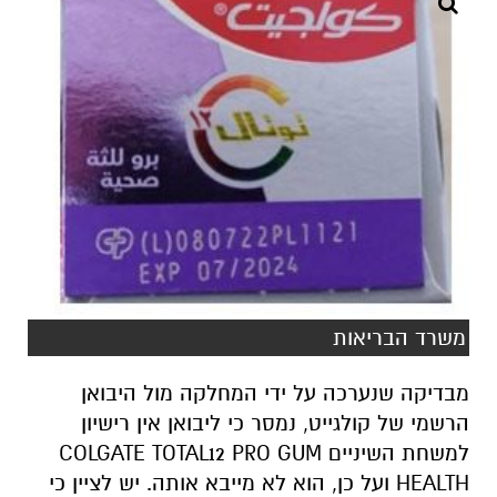
משרד הבריאות
מבדיקה שנערכה על ידי המחלקה מול היבואן
הרשמי של קולגייט, נמסר כי ליבואן אין רישיון
למשחת השיניים COLGATE TOTAL12 PRO GUM
HEALTH ועל כן, הוא לא מייבא אותה. יש לציין כי
קיימות משחות שיניים קולגייט שהן בעלות שם
דומה לשם המוצר ממנו מזהיר המשרד, שנמצאות
תחת פיקוח ורישיון משרד הבריאות, אותן ניתן
למצוא במאגר התמרוקים באתר משרד הבריאות.