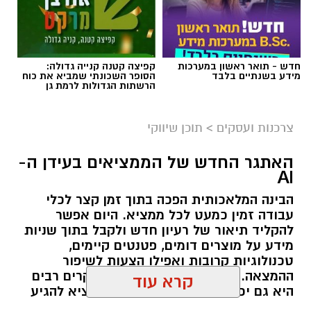
חדש - תואר ראשון במערכות
קפיצה קטנה קנייה גדולה:
מידע בשנתיים בלבד
הסופר השכונתי שמביא את כוח
הרשתות הגדולות לרמת גן
צרכנות ועסקים
>
תוכן שיווקי
קרדיט תמונה בוסט מדיה
האתגר החדש של הממציאים בעידן ה-
AI
הבינה המלאכותית הפכה בתוך זמן קצר לכלי
מהי שמאות טרום רכישה?
עבודה זמין כמעט לכל ממציא. היום אפשר
להקליד תיאור של רעיון חדש ולקבל בתוך שניות
שמאות טרום רכישה היא חוות דעת מקצועית
מידע על מוצרים דומים, פטנטים קיימים,
הנערכת על ידי שמאי מקרקעין מוסמך עוד לפני
טכנולוגיות קרובות ואפילו הצעות לשיפור
ההמצאה. זו התפתחות מבורכת, ובמקרים רבים
החתימה על הסכם הרכישה. במסגרתה בוחן
היא גם יכולה לחסוך זמן ולעזור לממציא להגיע
השמאי את הנכס לעומק וקובע את שוויו האמיתי
מוכן יותר לפגישה עם איש מקצוע.
קרא עוד