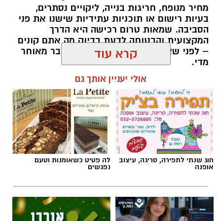
מחיר מנופח, חריגות בנייה, ליקויים נסתרים,
בעיות רישום או תוכניות עתידיות שישנו את פני
הסביבה. שמאות טרום רכישה היא הדרך
המקצועית והבטוחה לדעת בדיוק מה אתם קונים
– לפני שאתם חותמים, ולא אחרי שכבר מאוחר
קרא עוד
מדי.
אולי יעניין אותך גם
תוכן שיווקי / 09:51 05.08.26
תגים:
שמאות טרום רכישה
חוג שנתי לתפירה, סריגה, עיצוב
לה פטיט כשאומנות וטעם
אופנה
נפגשים