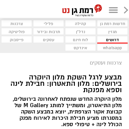
חדשות רמת גן
קהילה
פלילי
צרכנות
מגזין
נדל"ן
תרבות ובידור
פוליטיקה
דרושים
לוח חינם
עסקים
פייסבוק
whatsapp
אינדקס
צרכנות ועסקים
מבצע לרגל השקת מלון היוקרה
בירושלים: מלון התאטרון: חבילת לינה
וספא מפנקת
מלון היוקרה החדש שנפתח לאחרונה בירושלים,
מלון התיאטרון, ומשתייך למותג M Gallery של
קבוצת אקור הצרפתית, יוצא במבצע השקה
במסגרתו מציע חבילת היכרות לאירוח מפנק
הכולל לינה + טיפולי ספא.