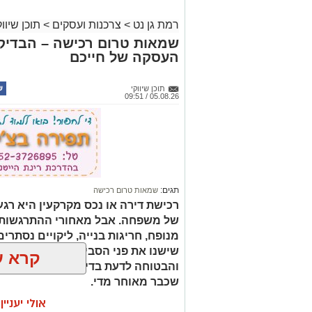
רמת גן נט
>
צרכנות ועסקים
>
תוכן שיווק
שמאות טרום רכישה – הבדיק
העסקה של חייכם
תוכן שיווקי
05.08.26 / 09:51
תגים:
שמאות טרום רכישה
רכישת דירה או נכס מקרקעין היא רגע
של משפחה. אבל מאחורי ההתרגשות 
מנופח, חריגות בנייה, ליקויים נסתרים
שישנו את פני הסביבה. שמאות טרום
קרא ע
והבטוחה לדעת בדיוק מה אתם קונים 
שכבר מאוחר מדי.
אולי יעניי