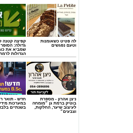
לה פטיט כשאומנות
קפיצה קטנה קנ
וטעם נפגשים
גדולה: הסופר 
שמביא את כוח
הגדולות לרמת 
ניצן אהרון - מספרת
חדש - תואר רא
בוטיק ברמת גן ״מומחה
במערכות מידע
לעיצוב שיער, החלקות,
בשנתיים בלבד
קרדיט תמונה בוסט מדיה
וצבעים״
מהי שמאות טרום רכישה?