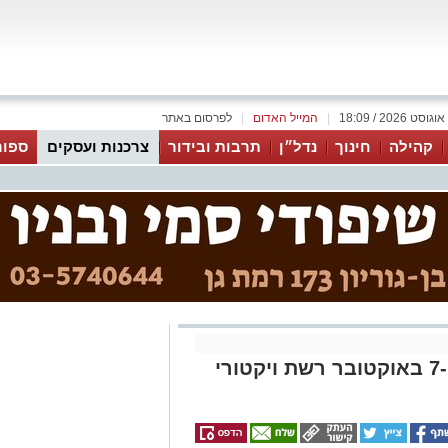
|
המייל האדום
|
לפרסום באתר
קהילה
חינוך
נדל״ן
תרבות ובידור
צרכנות ועסקים
ספור
לרגל לציון 30 ימים לאירועי ה-7 באוקטובר רשת ויקטורי