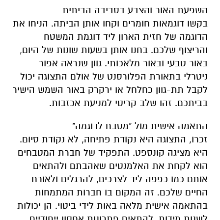
השפעת האור והצבע בסביבה הביתית
בקשו דוגמאות חומרים וקחו אותן הביתה. הניחו את
הדוגמה של חזית הארון ליד דוגמת המשטח
והריצוף שלכם. בחנו אותן בשעות שונות של היום,
באור טבעי ובאור מלאכותי. גוון שנראה אפור
ניטרלי בתאורת הפלורסנט של אולם התצוגה יכול
לקבל תת-גוון כחלחל או ירקרק באור השמש הישיר
בביתכם. זהו שלב קריטי למניעת אכזבות.
התאמה אישית מול "מטבח לדוגמה"
זכרו, התצוגה היא נקודת פתיחה, לא נקודת סיום.
היא מציגה קונספט. התפקיד של חברת המטבחים
הוא לקחת את האלמנטים שאהבתם ולהתאים
אותם כמו כפפה ליד לצרכים, להרגלים ולאורח
החיים שלכם. זה המקום בו חברות המתמחות
בהתאמה אישית מלאה באות לידי ביטוי. הן יכולות
לשנות מידות, להתאים פתרונות אחסון ייחודיים