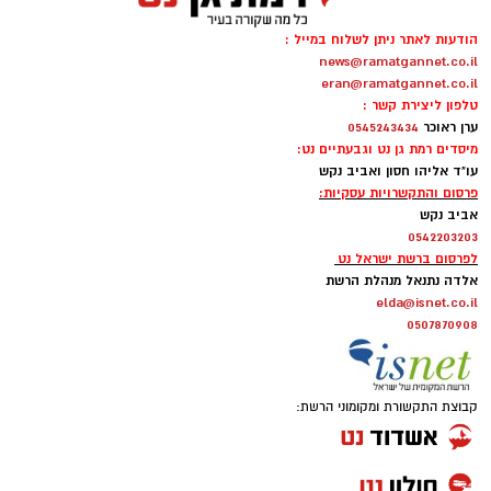
הודעות לאתר ניתן לשלוח במייל :
news@ramatgannet.co.il
eran@ramatgannet.co.il
טלפון ליצירת קשר :
ערן ראוכר
0545243434
מיסדים רמת גן נט וגבעתיים נט:
עו"ד אליהו חסון ואביב נקש
פרסום והתקשרויות עסקיות:
אביב נקש
0542203203
לפרסום ברשת ישראל נט
אלדה נתנאל מנהלת הרשת
elda@isnet.co.il
0507870908
קבוצת התקשורת ומקומוני הרשת: