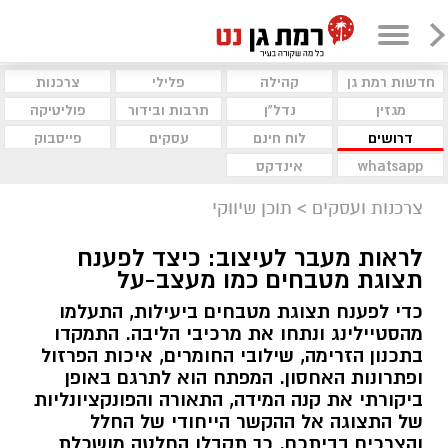
חדשות רמת גן
קהילה
פלילי
צרכנות
מגזין
נדל"ן
תרבות ובידור
פוליטיקה
דרושים
לוח חינם
עסקים
פייסבוק
whatsapp
אינדקס
צרכנות ועסקים
>
תוכן שיווקי
לראות מעבר לעיצוב: כיצד לפענח
תצוגת מטבחים כמו מעצב-על
כדי לפענח תצוגת מטבחים ביעילות, התעלמו
מהסטיילינג ונתחו את מרכיבי הליבה. התמקדו
בתכנון הזרימה, שילובי החומרים, איכות הפרזול
ופתרונות האחסון. המפתח הוא לתרגם באופן
ביקורתי את קנה המידה, התאורה והפונקציונליות
של התצוגה אל ההקשר הייחודי של החלל
והצרכים בביתכם. כך תקבלו החלטה מושכלת