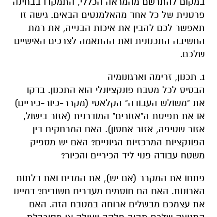
במקום להתרשם מהמראה הכללי, התמקדו בבחינה
פרטנית של כל אחד מהאלמנטים הבאים. גישה זו
תאפשר לכם להבין את איכות הבנייה, את רמת
החשיבה התכנונית ואת ההתאמה לצרכים האישיים
שלכם.
1. תכנון, זרימה וארגונומיה
הבסיס לכל מטבח פונקציונלי הוא התכנון. בדקו
את "משולש העבודה" הקלאסי (מקרר-כיור-כיריים)
או את תפיסת ה"אזורים" המודרנית (אזור בישול,
אזור שטיפה, אזור אחסון). האם המרחקים בין
הפונקציות המרכזיות הגיוניים? האם יש מספיק
משטח עבודה פנוי ליד הכיריים והכיור?
פתחו את המקרר (אם יש), את המדיח ואת דלתות
הארונות. האם הם חוסמים מעברים חשובים? דמיינו
את עצמכם מבשלים ארוחה במטבח הזה. האם