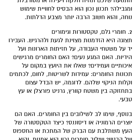
התנועה שלכם תהיה חלקה ויעילה או מסורבלת
ומגבילה? תכנון נכון הוא הבסיס לחוויית שימוש
נוחה, והוא חשוב הרבה יותר מצבע הדלתות.
2. חומרי גלם, טקסטורות וגימורים
תצוגה היא הזדמנות מצוינת לגעת ולהרגיש. העבירו
יד על משטחי העבודה, על חזיתות הארונות ועל
הידיות. האם המגע נעים? האם החומרים מרגישים
איכותיים ועמידים? שאלו את היועץ במקום על
תכונות החומרים: עמידות לשריטות, לחום, לכתמים
וקלות הניקוי שלהם. לדוגמה, יש הבדל עצום
בתחזוקה בין משטח קוורץ, גרניט פורצלן או עץ
טבעי.
בנוסף, שימו לב לשילובים בין החומרים. האם הם
יוצרים הרמוניה או דיסוננס? כיצד הטקסטורה של
העץ משתלבת עם הברק של המתכת או החספוס
של הבטון? שילוב חומרים נכון הוא אמנות, והוא