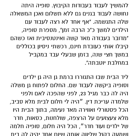
להמשיך לעבוד בעבודות הקיבוץ. סופיה היתה
נחושה לעבוד בגנים גם ללא תשלום ואכן המשאלה
שלה התגשמה. "אף אחד לא רצה לעבוד עם
הילדים למשך כ"כ הרבה זמן", מספרת סופיה,
"מדובר בעבודה מאד קשה ואינטנסיבית ואז כשהם
קיבלו אותי כעובדת חינם, רכשתי ניסיון בכוללים
במשך חצי שנה, בזמן שבעלי עבד במקביל
במחלבת יוטבתה".
ליד הבית שבו התגוררו ברמת גן היה גן ילדים
וסופיה ביקשה לעבוד שם. החלום לפתוח גן משלה
היה לה כבר מגיל 23, לפני שהפכה לאם ולפני
שלמדה עריכת דין. ״היה לי חלום לבית מלא סביב,
הכל פסטורלי ואווירה מאד נעימה, בתוך הבית היו
מלא צעצועים על הרצפה, שולחנות, כסאות, חדר
של ילדים ועוד חדר״, הכל היה חלום, סופיה חלמה
ושמעה בקול שליווה אותה שיום אחד יהיה לה בית