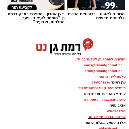
מרום פילאטיס - כרטיסיית הכרות
ניצן אהרון - מספרת בוטיק ברמת
ללקוחות חדשים
גן ״מומחה לעיצוב שיער,
החלקות, וצבעים״
קרדיט תמונה בוסט מדיה
הודעות לאתר ניתן לשלוח במייל :
news@ramatgannet.co.il
מהי שמאות טרום רכישה?
eran@ramatgannet.co.il
טלפון ליצירת קשר :
ערן ראוכר
0545243434
שמאות טרום רכישה היא חוות דעת מקצועית
מיסדים רמת גן נט וגבעתיים נט:
הנערכת על ידי שמאי מקרקעין מוסמך עוד לפני
עו"ד אליהו חסון ואביב נקש
פרסום והתקשרויות עסקיות:
החתימה על הסכם הרכישה. במסגרתה בוחן
אביב נקש
השמאי את הנכס לעומק וקובע את שוויו האמיתי
0542203203
בשוק החופשי, תוך בדיקה מקיפה של מצבו הפיזי,
לפרסום ברשת ישראל נט
אלדה נתנאל מנהלת הרשת
התכנוני והמשפטי. כך מקבל הרוכש תמונה מלאה,
elda@isnet.co.il