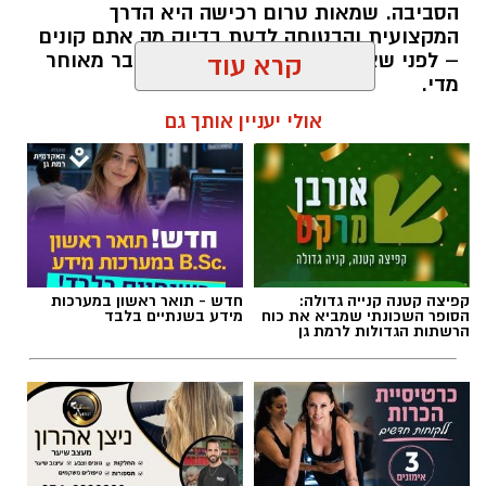
הסביבה. שמאות טרום רכישה היא הדרך
המקצועית והבטוחה לדעת בדיוק מה אתם קונים
– לפני שאתם חותמים, ולא אחרי שכבר מאוחר
קרא עוד
מדי.
אולי יעניין אותך גם
תוכן שיווקי / 09:51 05.08.26
תגים:
שמאות טרום רכישה
קפיצה קטנה קנייה גדולה:
חדש - תואר ראשון במערכות
הסופר השכונתי שמביא את כוח
מידע בשנתיים בלבד
הרשתות הגדולות לרמת גן