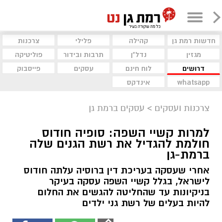
חדשות רמת גן
קהילה
פלילי
צרכנות
מגזין
נדל"ן
תרבות ובידור
פוליטיקה
דרושים
לוח חינם
עסקים
פייסבוק
whatsapp
אינדקס
צרכנות ועסקים
>
עסקים ברמת גן
למרות קשיי השפה: סופיה חודוס
חולמת להגדיל את רשת הגנים שלה
ברמת-גן
אחרי שעסקה בעריכת דין ברוסיה עלתה חודוס
לישראל, בגלל קשיי השפה עסקה בעיקר
בניקיונות עד שהחליטה להגשים את החלום
להיות בעלים של רשת גני ילדים