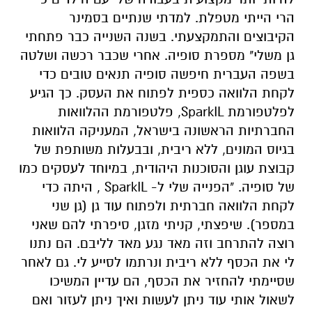
הרי הייתי מטפלת. למדתי שנתיים בסמינר
הקיבוצים והתמקצעתי. בשנה השנייה כבר פתחתי
גן משלי" מספרת סופיה. אחרי שכבר רכשה ושלטה
בשפה העברית חיפשה סופיה תנאים טובים כדי
לקחת הלוואה כספית לפתוח את העסק. כך הגיע
לפלטפורמת SparkIL, פלטפורמת ההלוואות
החברתיות הראשונה בישראל, המעניקה הלוואות
בגיוס המונים, ללא ריבית, ובבעלות משותפת של
קבוצת עוגן והסוכנות היהודית, במיוחד לעסקים כמו
של סופיה. "הפנייה שלי ל- SparkIL , היתה כדי
לקחת הלוואה חברתית ולפתוח עוד גן (גן שני
במספר). שיפצתי, קניתי מזגן, סיפרתי להם שאני
רוצה להתרחב וזה מאד נגע מאד לליבם. הם נתנו
לי את הכסף ללא ריבית ונרתמו לסייע לי. גם לאחר
שסיימתי להחזיר את הכסף, הם עדיין המשיכו
לשאול אותי עוד ניתן לעשות ואיך ניתן לעזור ואם