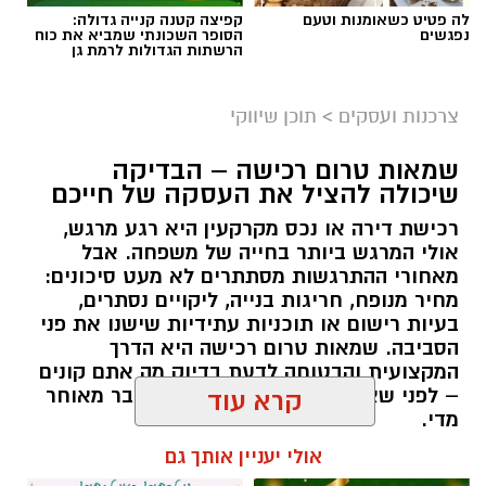
לה פטיט כשאומנות וטעם
קפיצה קטנה קנייה גדולה:
נפגשים
הסופר השכונתי שמביא את כוח
הרשתות הגדולות לרמת גן
צרכנות ועסקים
>
תוכן שיווקי
שמאות טרום רכישה – הבדיקה
שיכולה להציל את העסקה של חייכם
רכישת דירה או נכס מקרקעין היא רגע מרגש,
אולי המרגש ביותר בחייה של משפחה. אבל
מאחורי ההתרגשות מסתתרים לא מעט סיכונים:
מחיר מנופח, חריגות בנייה, ליקויים נסתרים,
בעיות רישום או תוכניות עתידיות שישנו את פני
הסביבה. שמאות טרום רכישה היא הדרך
המקצועית והבטוחה לדעת בדיוק מה אתם קונים
– לפני שאתם חותמים, ולא אחרי שכבר מאוחר
קרא עוד
מדי.
אולי יעניין אותך גם
תוכן שיווקי / 09:51 05.08.26