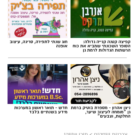
תגים:
שמאות טרום רכישה
קפיצה קטנה קנייה גדולה:
חוג שנתי לתפירה, סריגה, עיצוב
הסופר השכונתי שמביא את כוח
אופנה
הרשתות הגדולות לרמת גן
ניצן אהרון - מספרת בוטיק ברמת
חדש - תואר ראשון במערכות
גן ״מומחה לעיצוב שיער,
מידע בשנתיים בלבד
החלקות, וצבעים״
צרכנות ועסקים
>
תוכן שיווקי