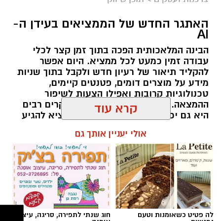
קרדיט תמונה בוסט מדיה
האתגר החדש של הממציאים בעידן ה-
AI
הבינה המלאכותית הפכה בתוך זמן קצר לכלי
מהי שמאות טרום רכישה?
עבודה זמין כמעט לכל ממציא. היום אפשר
להקליד תיאור של רעיון חדש ולקבל בתוך שניות
שמאות טרום רכישה היא חוות דעת מקצועית
מידע על מוצרים דומים, פטנטים קיימים,
הנערכת על ידי שמאי מקרקעין מוסמך עוד לפני
טכנולוגיות קרובות ואפילו הצעות לשיפור
ההמצאה. זו התפתחות מבורכת, ובמקרים רבים
החתימה על הסכם הרכישה. במסגרתה בוחן
היא גם יכולה לחסוך זמן ולעזור לממציא להגיע
השמאי את הנכס לעומק וקובע את שוויו האמיתי
מוכן יותר לפגישה עם איש מקצוע.
קרא עוד
בשוק החופשי, תוך בדיקה מקיפה של מצבו הפיזי,
התכנוני והמשפטי. כך מקבל הרוכש תמונה מלאה,
תוכן שיווקי / 09:14 21.07.26
אולי יעניין אותך גם
אובייקטיבית ובלתי תלויה – בסיס איתן לקבלת
החלטה ולניהול משא ומתן מושכל.
מה בודק השמאי במסגרת שמאות טרום רכישה?