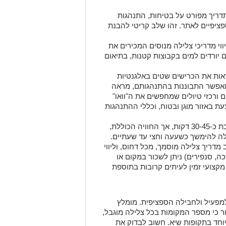
דריך מפורט על בטיחות, התנהגות
ספציפיים לאתר. זהו שלב קריטי להבנת
י מדריכי צלילה מנוסים המכירים את
ם יורדים למים בקבוצות קטנות, בתיאום
אות את הכרישים שטים באלגנטיות
אפשר התבוננות בהתנהגותם, מראה
ורכזי טיולים שמחפשים את ה"וואו"
ת באזור מוגן ובטוח, וכללי ההתנהגות
הצלילה עצמה נמשכת כ-30-45 דקות, אך החוויה הכוללת,
ולה להימשך כשעעה וחצי עד שעתיים.
דריך צלילה מוסמך, מכל דחוס, וליווי
כה, סנפירים) ניתן לשכור במקום או
מקצועי זמין לעיתים קרובות בתוספת
פעיל ולחבילה הספציפית. מומלץ
ור כי מספר המקומות בכל צלילה מוגבל,
וחד בתקופות שיא. חשוב לבדוק את