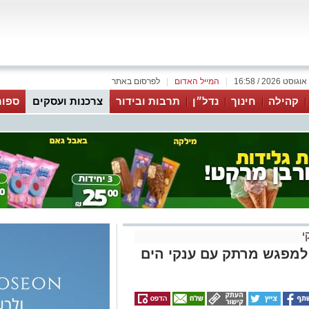
|
המייל האדום
|
לפרסום באתר
קהילה
חינוך
נדל״ן
תרבות ובידור
צרכנות ועסקים
ספור
י
למפגש מרתק עם ענקי הים