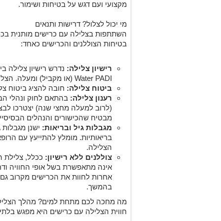
מקצועי ועם דגש על בטיחות ושימור.
מי יכול לצלול? דרישות ותנאים
השתתפות בצלילה עם כרישים מותנית בכמ
בטיחות הצוללנים והכרישים כאחד:
רישיון צלילה:
Water PADI (או מקביל) ומעלה. הצלילה מתאימה לצוללנים מנוסים יחסית.
ביטוח צלילה:
חובה להציג ביטוח צל
רענון צלילה:
בהתאם לחוק ונהלי הבט
(לרוב למעלה מחצי שנה) יצטרכו לבצע
מבטיח שהכישורים והנהלים הבסיסיים
מגבלות גיל ובריאות:
בריאותיות. מומלץ להתייעץ עם הרופ
הצלילה.
צוללנים ללא רישיון:
ככלל, צלילת הי
אינה מתאפשרת בשל אופי החוויה ודרי
אחרות לחוות את הכרישים מקרוב גם ל
בהמשך.
מה מחכה לכם מתחת למים? מהלך הצליל
חווית הצלילה עם כרישים היא מפגש בלתי