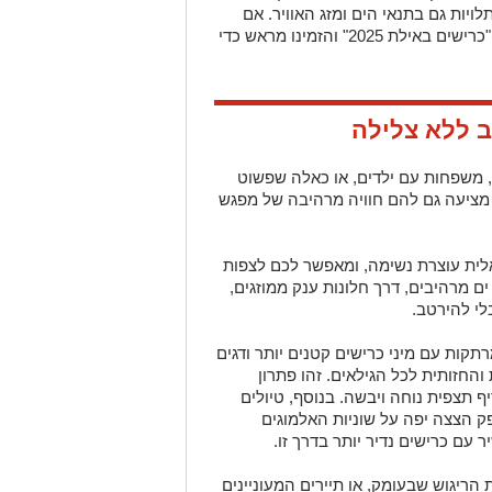
לויות גם בתנאי הים ומזג האוויר. אם
אתם מתכננים טיול עתידי, חפשו מידע על "כרישים באילת 2025" והזמינו מראש כדי
ב ללא צלילה
, משפחות עם ילדים, או כאלה שפשוט
מציעה גם להם חוויה מרהיבה של מפגש
אלית עוצרת נשימה, ומאפשר לכם לצפות
ים מרהיבים, דרך חלונות ענק ממוזגים,
י להירטב.
תקות עם מיני כרישים קטנים יותר ודגים
והחזותית לכל הגילאים. זהו פתרון
 תצפית נוחה ויבשה. בנוסף, טיולים
ק הצצה יפה על שוניות האלמוגים
ר עם כרישים נדיר יותר בדרך זו.
הריגוש שבעומק, או תיירים המעוניינים