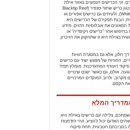
ם. זני הכרישים הנפוצים באזור אילת
כוללים בעיקר כרישי שונית מסוגים שונים, כגון כריש שחור-סנפיר (Blacktip Reef
Shark) וכריש לבן-סנפיר (Whitetip Reef Shark), ולעיתים גם כרישים אפורים או
עית, הבנת תפקידם של הכרישים היא
 המאזנים את אוכלוסיות הדגים. מידע
 בחיפוש אחר "כרישים ויקיפדיה" או
שית באילת היא זו שתחקוק את הזיכרון.
 חלון, אלא גם במסגרת חוויות
ים, החוויות של מפגש ישיר עם כרישים
פיקוד העורף המתעדכנות. מומלץ תמיד
עה. אולם, גם כאשר ישנם שינויים
ם מקרוב, ולרוב המוקדים המרכזיים
את הקסם.
המדריך המלא
שמתכם, צלילה עם כרישים באילת היא
הים האדום יכול להציע. זוהי הזדמנות
לו בסביבתם הטבעית, תחת פיקוח