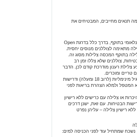
ה תנאים מחייבים, המבטיחים את
נדרש רישיון צלילה בינלאומי בתוקף, בדרך כלל בדרגת Open
ילה בתוקף המכסה צלילות מסוג זה.
יחות, צוללנים שלא צללו זמן רב
 צלילת רענון מודרכת קודם לכן. הדבר
 טריים ומוכרים.
ישנן מגבלות גיל מינימליות (לרוב 18 ומעלה) ודרישות
א המטפל ולמלא הצהרת בריאות לפני
כרות או צלילה עם כרישים ללא רישיון
שות הבטיחות. עם זאת, ישנן דרכים
לא רישיון צלילה – עליהן נפרט
ה
 נשכח שמתחיל עוד לפני הכניסה למים: