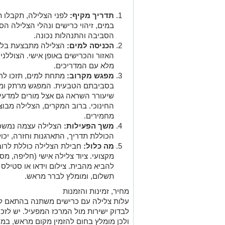
תדריך מקיף:
לפני הצלילה, תקבלו ת
במים, זיהוי כרישים ונהלי הצלילה ה
הסביבה והתנהלות נכונה.
הכניסה למים:
הצלילה מתבצעת בליוו
האזור והכרישים באופן אישי. הצוללני
מלא עם המדריכים.
מפגש מקרוב:
מתחת למים, תזכו לר
בסביבתם הטבעית. המפגש מרתק ומ
שיעורר השראה גם אצל מורים למדעים 
החינוכי. ברוב המקרים, הצלילה מבוצע
מחמירים.
משך הפעילות:
הכוללת תדריך, התארגנות וחזרה, יכ
מה כלול:
חבילת הצלילה כוללת לרוב מ
מקצועי. ציוד צלילה אישי (חליפה, מס
להביא מהבית. צילום וידאו או סטילס 
תשלום, ומומלץ לברר מראש.
מחיר, זמינות והזמנות
עלות צלילה עם כרישים משתנה בהתאם למ
לבדוק ישירות מול המרכז המפעיל. יש לזכ
ולכן מומלץ בחום להזמין מקום מראש, במי