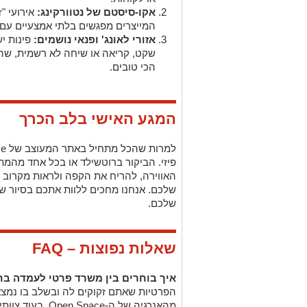
אקו-סיסטם של נטוורקינג:
אירועי "
r
המייצרים מפגשים בלתי אמצעיים עם 
אזורי לאונג' ופנאי נושמים:
פינות י
שקט, קריאה או שיחה לא רשמית, שהם
הכי טובים.
המגע האישי בלב הכרך
למרות שהכל מתחיל באתר המעוצב של
ce
פיזי. הביקור ברוטשילד או בכל אחד מהמ
האווירה, להריח את הקפה ולראות מקרוב א
שלכם. אנחנו מחכים ללוות אתכם בסיור
שלכם.
שאלות נפוצות –
FAQ
איך בוחרים בין משרד פרטי לעמדה ב
הפרטיות שאתם זקוקים לה ובשלב בו נמצא
מהאנרגיה של ה-
Open Space
, בעוד צוות