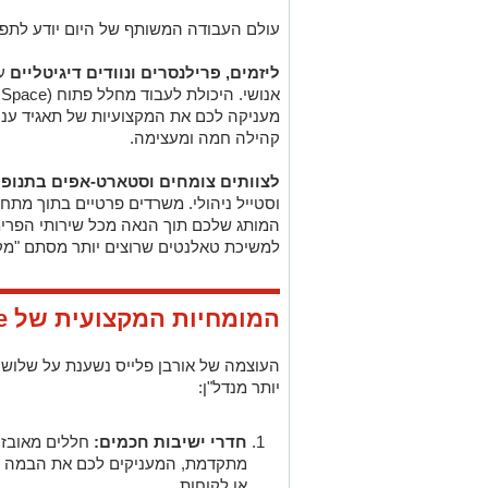
עולם העבודה המשותף של היום יודע לתפו
ליזמים, פרילנסרים ונוודים דיגיטליים
עב
אנושי. היכולת לעבוד מחלל פתוח (
 Space
מעניקה לכם את המקצועיות של תאגיד ענק
קהילה חמה ומעצימה.
לצוותים צומחים וסטארט-אפים בתנופ
וסטייל ניהולי. משרדים פרטיים בתוך מת
המותג שלכם תוך הנאה מכל שירותי הפרי
למשיכת טאלנטים שרוצים יותר מסתם "מקו
המומחיות המקצועית של
e
העוצמה של אורבן פלייס נשענת על שלושה
יותר מנדל"ן:
חדרי ישיבות חכמים:
חללים מאובזרי
מתקדמת, המעניקים לכם את הבמה ה
או לקוחות.