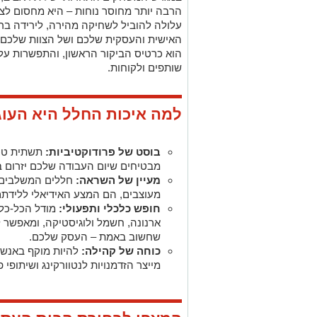
הרבה יותר מחוסר נוחות – היא מחסום ל
עלולה להוביל לשחיקה מהירה, לירידה ברי
האישית והעסקית שלכם ושל הצוות שלכם. 
הוא כרטיס הביקור הראשון, והתפשרות על
שותפים ולקוחות.
למה איכות החלל היא העו
בוסט של פרודוקטיביות:
תשתית טכנו
מבטיחים שיום העבודה שלכם יזרום ב
מעיין של השראה:
חללים המשלבים או
מעוצבים, הם המצע האידיאלי ללידתם 
חופש כלכלי ותפעולי:
מודל הכל-כלו
ארנונה, חשמל ולוגיסטיקה, ומאפשר
שחשוב באמת – העסק שלכם.
כוחה של קהילה:
להיות מוקף באנשי 
מייצר הזדמנויות לנטוורקינג ושיתופי