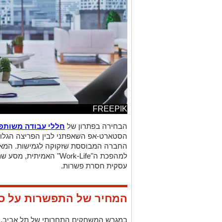
FREEPIK
הבחירה בפתרון של
חללי עבודה משותפ
הסטארט-אפ השאפתני לבין הפריצה הגלוב
החברה המבוססת שזקוקה לגמישות. המאמ
למהפכת ה"
Work-Life
" האמיתית, מסע שמ
עסקית חסרת פשרות.
המחיר של התפשרות על ס
במגרש המשחקים התחרותי של תל אביב, ס