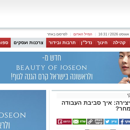
|
המייל האדום
|
לפרסום באתר
קהילה
חינוך
נדל״ן
תרבות ובידור
צרכנות ועסקים
ספור
י
צירה: איך סביבת העבודה
מחר?