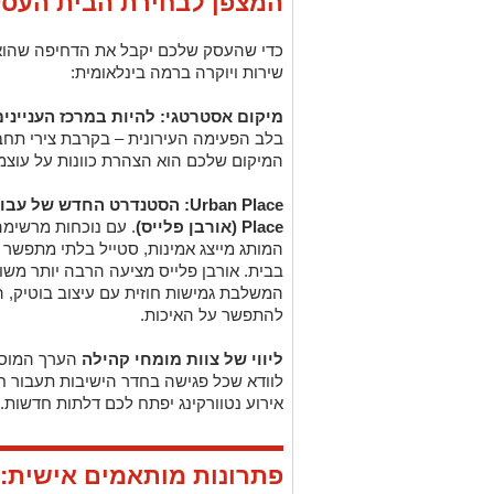
המצפן לבחירת הבית העס
כדי שהעסק שלכם יקבל את הדחיפה שהוא 
שירות ויוקרה ברמה בינלאומית:
מיקום אסטרטגי: להיות במרכז העניינים
בלב הפעימה העירונית – בקרבת צירי תחבו
המיקום שלכם הוא הצהרת כוונות על עוצמה
Urban Place
: הסטנדרט החדש של עבוד
Place
(אורבן פלייס)
. עם נוכחות מרשימה
המותג מייצג אמינות, סטייל בלתי מתפשר 
בבית. אורבן פלייס מציעה הרבה יותר משו
המשלבת גמישות חוזית עם עיצוב בוטיק,
להתפשר על האיכות.
ליווי של צוות מומחי קהילה
הערך המוסף
לוודא שכל פגישה בחדר הישיבות תעבור 
אירוע נטוורקינג יפתח לכם דלתות חדשות.
פתרונות מותאמים אישית: