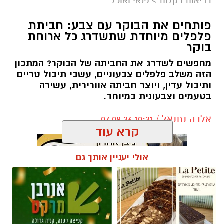
בריאות בקלות
>
פנאי ואוכל
פותחים את הבוקר עם צבע: חביתת
פלפלים מיוחדת שתשדרג כל ארוחת
בוקר
מחפשים לשדרג את החביתה של הבוקר? המתכון
הזה משלב פלפלים צבעוניים, עשבי תיבול טריים
ותיבול עדין, ויוצר חביתה אוורירית, עשירה
בטעמים וצבעונית במיוחד.
אלדה נתנאל / 10:21 07.08.26
קרא עוד
אולי יעניין אותך גם
תגים:
חביתת ירק