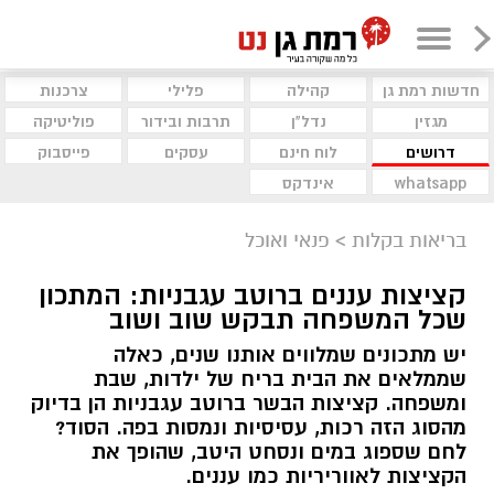
חדשות רמת גן
קהילה
פלילי
צרכנות
מגזין
נדל"ן
תרבות ובידור
פוליטיקה
דרושים
לוח חינם
עסקים
פייסבוק
whatsapp
אינדקס
בריאות בקלות
>
פנאי ואוכל
קציצות עננים ברוטב עגבניות: המתכון
שכל המשפחה תבקש שוב ושוב
יש מתכונים שמלווים אותנו שנים, כאלה
שממלאים את הבית בריח של ילדות, שבת
ומשפחה. קציצות הבשר ברוטב עגבניות הן בדיוק
מהסוג הזה רכות, עסיסיות ונמסות בפה. הסוד?
לחם שספוג במים ונסחט היטב, שהופך את
הקציצות לאווריריות כמו עננים.