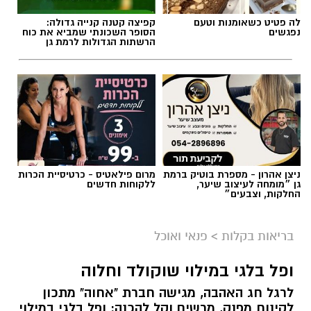
לה פטיט כשאומנות וטעם
קפיצה קטנה קנייה גדולה:
נפגשים
הסופר השכונתי שמביא את כוח
הרשתות הגדולות לרמת גן
ניצן אהרון - מספרת בוטיק ברמת
מרום פילאטיס - כרטיסיית הכרות
גן ״מומחה לעיצוב שיער,
ללקוחות חדשים
החלקות, וצבעים״
ai
מצרכים (ל-2 מנות)
בריאות בקלות
>
פנאי ואוכל
4 ביצים
ופל בלגי במילוי שוקולד וחלוה
½ פלפל אדום, חתוך לקוביות קטנות
לרגל חג האהבה, מגישה חברת "אחוה" מתכון
½ פלפל צהוב, חתוך לקוביות קטנות
לקינוח מפנק, מרשים וקל להכנה: ופל בלגי במילוי