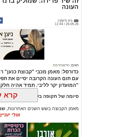
זה שיר פרידה: שמוליק ברנר 
העונה
גיא פישקין
26.05.26 / 11:44
תגים:
חדשותרמת
כדורסל: מאמן מכבי "קבוצת כנען" ר
עם תום העונה הקרובה יסיים את תפק
"המועדון יקר לליבי. תמיד אהיה חלק
קרא ע
סיומה של תקופה בעירוני רמת גן
.
מאמן הקבוצה בשש השנים האחרונות,
שמו
אולי יעניי
רשמי ברשתות החברתיות כי יעזוב את תפק
משחקה הקרוב של הקבוצה מחר יהיה האחרו
ברנר, שנחשב לאדריכל הראשי של הקאמב