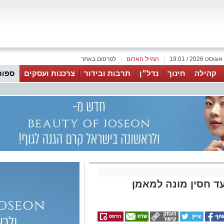
|
המייל האדום
|
לפרסום באתר
קהילה
חינוך
נדל״ן
תרבות ובידור
צרכנות ועסקים
ספור
ד חסין מונה למאמן