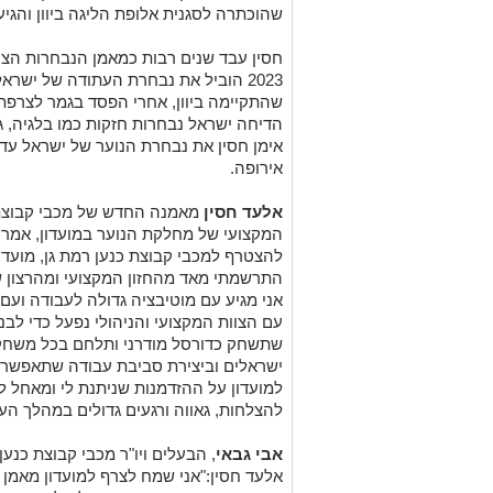
שהוכתרה לסגנית אלופת הליגה ביוון והגיע
חסין עבד שנים רבות כמאמן הנבחרות הצעי
2023 הוביל את נבחרת העתודה של ישרא
אירופה.
אלעד חסין
המקצועי של מחלקת הנוער במועדון, אמר
להצטרף למכבי קבוצת כנען רמת גן, מועדו
התרשמתי מאד מהחזון המקצועי ומהרצון
אני מגיע עם מוטיבציה גדולה לעבודה וע
עם הצוות המקצועי והניהולי נפעל כדי לב
שתשחק כדורסל מודרני ותלחם בכל משחק. 
ישראלים וביצירת סביבת עבודה שתאפשר ל
למועדון על ההזדמנות שניתנת לי ומאחל ל
להצלחות, גאווה ורגעים גדולים במהלך העו
אבי גבאי
, הבעלים ויו"ר מכבי קבוצת כנ
אלעד חסין:"אני שמח לצרף למועדון מאמן בע