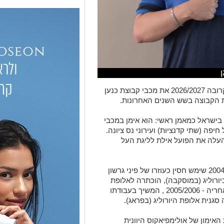
אלעד חסין (46) יאמן בעונת המשחקים הקרובה 2026/2027 את מכבי קבוצת כנען
ת הקבוצה בשש השנים האחרונות.
ל בישראל כמאמן ראשי: הוא אימן במכבי
חיפה (שתי קדנציות) ועירוני נס ציונה.
ת המשחקים האחרונה (2025/2026) העלה את הפועל אילת לליגת העל
עוד קודם לכן, לפני 21 שנים, בעונת 2004/2005 שימש חסין כעוזרו של פיני גרשון
ורוליג (במוסקבה), הוכתרה לאלופת
המדינה וזכתה בגביע המדינה ובעונה שלאחריה - 2005/2006 , המשיך בעבודתו
גנית אלופת היורוליג (בפראג).
האימון של אולימפיאקוס היוונית