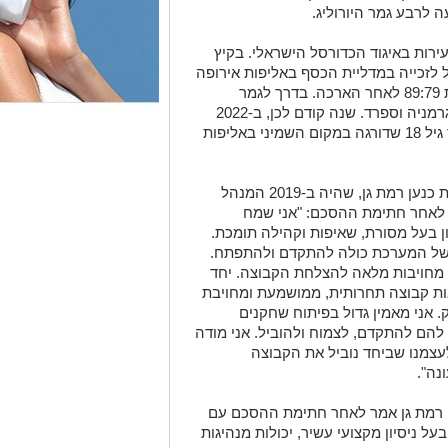
ה לרבע גמר היורוליג.
רות באיגוד הכדורסל הישראלי. בקיץ
ל לזכייה במדליית הכסף באליפות אירופה
שהתקיימה ביוון, אחרי הפסד בגמר לצרפת 89:79 לאחר הארכה. בדרך לגמר
הדיחה ישראל נבחרות חזקות כמו בלגיה, גרמניה וספרד. שנה קודם לכן, ב-2022
אימן חסין את נבחרת הנוער של ישראל עד גיל 18 שדורגה במקום השמיני באליפות
מאמנה החדש של מכבי קבוצת כנען רמת גן, שהיה ב-2019 המנהל
 לאחר חתימת ההסכם: "אני שמח
ן בעל מסורת, שאיפות וקהילה תומכת.
 של המערכת כולה להתקדם ולהתפתח.
ם מחויבות מלאה להצלחת הקבוצה. יחד
נות קבוצה תחרותית, ממושמעת ומחויבת
אני מאמין גדול בפיתוח שחקנים
הם להתקדם, לצמוח ולהוביל. אני מודה
עצמנו שביחד נוביל את הקבוצה
נה".
ען רמת גן אמר לאחר חתימת ההסכם עם
ל ניסיון מקצועי עשיר, יכולות מנהיגות