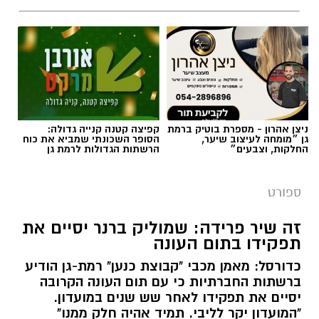
צילום באדיבות מכבי קבוצת כנען רמת-גן
ניצן אהרון - מספרת בוטיק ברמת
קפיצה קטנה קנייה גדולה:
גן ״מומחה לעיצוב שיער,
הסופר השכונתי שמביא את כוח
החלקות, וצבעים״
הרשתות הגדולות לרמת גן
אלעד חסין (46) יאמן בעונת המשחקים הקרובה
2026/2027 את מכבי קבוצת כנען רמת גן, שנפרדה
ספורט
משמוליק ברנר שאימן את הקבוצה בשש השנים
האחרונות.
זה שיר פרידה: שמוליק ברנר יסיים את
תפקידו בתום העונה
לחסין ניסיון רב באימון קבוצות בליגת העל בישראל
כדורסל: מאמן מכבי "קבוצת כנען" רמת-גן הודיע
כמאמן ראשי: הוא אימן במכבי חיפה, הפועל חולון,
ברשתות החברתיות כי עם תום העונה הקרובה
מכבי קריית גת, הפועל חיפה (שתי קדנציות) ועירוני
יסיים את תפקידו לאחר שש שנים במועדון.
נס ציונה. בעונת המשחקים האחרונה (2025/2026)
"המועדון יקר לליבי. תמיד אהיה חלק ממנו"