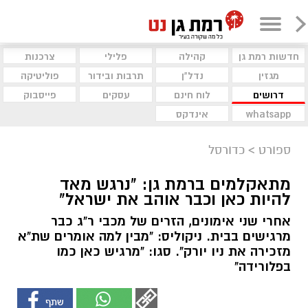
חדשות רמת גן
קהילה
פלילי
צרכנות
מגזין
נדל"ן
תרבות ובידור
פוליטיקה
דרושים
לוח חינם
עסקים
פייסבוק
whatsapp
אינדקס
ספורט
>
כדורסל
מתאקלמים ברמת גן: "נרגש מאד
להיות כאן וכבר אוהב את ישראל"
אחרי שני אימונים, הזרים של מכבי ר"ג כבר
מרגישים בבית. ניקוליס: "מבין למה אומרים שת"א
מזכירה את ניו יורק". סגו: "מרגיש כאן כמו
בפלורידה"