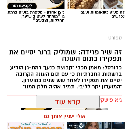
צילום באדיבות מכבי קבוצת כנען רמת-גן
לה פטיט כשאומנות וטעם
ניצן אהרון - מספרת בוטיק ברמת
נפגשים
גן ״מומחה לעיצוב שיער,
החלקות, וצבעים״
אלעד חסין (46) יאמן בעונת המשחקים הקרובה
2026/2027 את מכבי קבוצת כנען רמת גן, שנפרדה
ספורט
משמוליק ברנר שאימן את הקבוצה בשש השנים
האחרונות.
זה שיר פרידה: שמוליק ברנר יסיים את
תפקידו בתום העונה
לחסין ניסיון רב באימון קבוצות בליגת העל בישראל
כדורסל: מאמן מכבי "קבוצת כנען" רמת-גן הודיע
כמאמן ראשי: הוא אימן במכבי חיפה, הפועל חולון,
ברשתות החברתיות כי עם תום העונה הקרובה
מכבי קריית גת, הפועל חיפה (שתי קדנציות) ועירוני
יסיים את תפקידו לאחר שש שנים במועדון.
נס ציונה. בעונת המשחקים האחרונה (2025/2026)
"המועדון יקר לליבי. תמיד אהיה חלק ממנו"
העלה את הפועל אילת לליגת העל מהמקום
גיא פישקין / 11:44 26.05.26
הראשון.
קרא עוד
עוד קודם לכן, לפני 21 שנים, בעונת 2004/2005
שימש חסין כעוזרו של פיני גרשון במכבי תל אביב,
אולי יעניין אותך גם