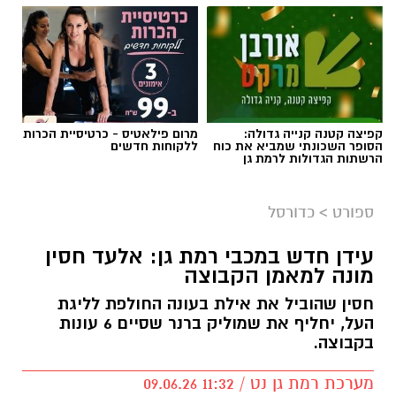
קפיצה קטנה קנייה גדולה:
מרום פילאטיס - כרטיסיית הכרות
הסופר השכונתי שמביא את כוח
ללקוחות חדשים
הרשתות הגדולות לרמת גן
ספורט
>
כדורסל
עידן חדש במכבי רמת גן: אלעד חסין
מונה למאמן הקבוצה
חסין שהוביל את אילת בעונה החולפת לליגת
העל, יחליף את שמוליק ברנר שסיים 6 עונות
בקבוצה.
מערכת רמת גן נט / 11:32 09.06.26