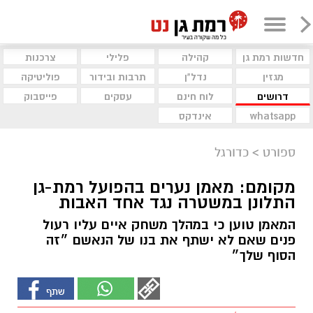
חדשות רמת גן
קהילה
פלילי
צרכנות
מגזין
נדל"ן
תרבות ובידור
פוליטיקה
דרושים
לוח חינם
עסקים
פייסבוק
whatsapp
אינדקס
ספורט
>
כדורגל
מקומם: מאמן נערים בהפועל רמת-גן
התלונן במשטרה נגד אחד האבות
המאמן טוען כי במהלך משחק איים עליו רעול
פנים שאם לא ישתף את בנו של הנאשם ״זה
הסוף שלך״