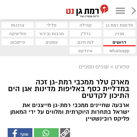
חדשות רמת גן
קהילה
פלילי
צרכנות
מגזין
נדל"ן
תרבות ובידור
פוליטיקה
דרושים
לוח חינם
עסקים
פייסבוק
whatsapp
אינדקס
ספורט
>
ענפים נוספים
מארק טלר ממכבי רמת-גן זכה
במדליית כסף באליפות מדינות אגן הים
התיכון לקדטים
ארבעה שחיינים ממכבי רמת-גן מייצגים את
ישראל בתחרות היוקרתית ומלווים על ידי המאמן
פליקס רובינשטיין