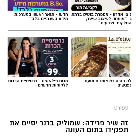
ניצן אהרון - מספרת בוטיק ברמת
חדש - תואר ראשון במערכות
גן ״מומחה לעיצוב שיער,
מידע בשנתיים בלבד
החלקות, וצבעים״
צילום באדיבות מכבי קבוצת כנען רמת-גן
לה פטיט כשאומנות וטעם
מרום פילאטיס - כרטיסיית הכרות
נפגשים
ללקוחות חדשים
אלעד חסין (46) יאמן בעונת המשחקים הקרובה
2026/2027 את מכבי קבוצת כנען רמת גן, שנפרדה
ספורט
משמוליק ברנר שאימן את הקבוצה בשש השנים
האחרונות.
זה שיר פרידה: שמוליק ברנר יסיים את
תפקידו בתום העונה
לחסין ניסיון רב באימון קבוצות בליגת העל בישראל