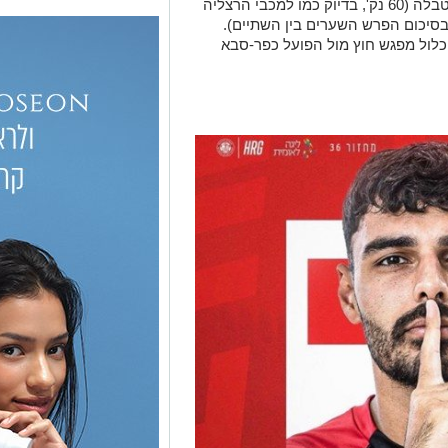
רמת-גן גבעתיים ניצבת כיום במקום ב-2 בטבלה (60 נק', בדיוק כמו למכבי הרצליה
גבעתיים יתרון של 6 שערים בסיכום הפרש השערים בין השתיים).
יכלול מפגש חוץ מול הפועל כפר-סבא