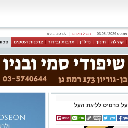
|
המייל האדום
|
לפרסום באתר
קהילה
חינוך
נדל״ן
תרבות ובידור
צרכנות ועסקים
ספור
על כרטיס לליגת העל