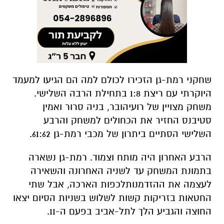
שחקני
רמת
-
גן
הזכירו
לכולם
למה
הם
הגיעו
למעמד
היוקרתי
עם
ריצת
1:8
בתחילת
הרבה
השלישי
.
משחק
מצויין
של
רועי
הובר
,
בניה
סרור
ואמין
סטיבנס
החזיר
את
הכחולים
למשחק
והרבע
השלישי
הסתיים
ביתרון
של
מכבי
רמת
-
גן
61:62.
הרבע
האחרון
היה
מותח
וצמוד
.
רמת
-
גן
נשארה
בתמונת
המשחק
עד
לשניה
האחרונה
והשאירה
לעצמה
את
ההזדמנות
לכפות
הארכה
,
אבל
שתי
החטאות
בזריקות
קשות
לשלוש
בשניות
הסיום
יצאו
החוצה
והגביע
הלך
לתל
-
אביב
בפעם
ה
-11.