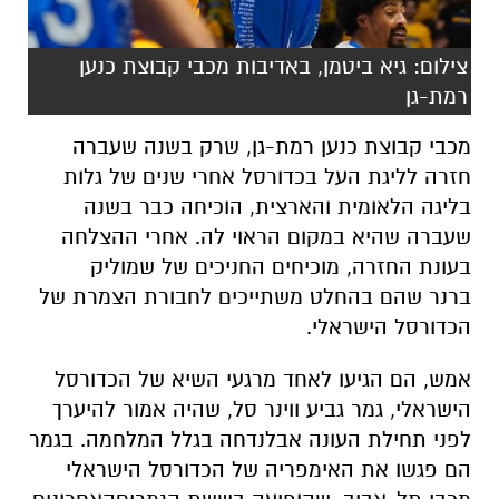
צילום: גיא ביטמן, באדיבות מכבי קבוצת כנען
רמת-גן
מכבי
קבוצת
כנען
רמת
-
גן
,
שרק
בשנה
שעברה
חזרה
לליגת
העל
בכדורסל
אחרי
שנים
של
גלות
בליגה
הלאומית
והארצית
,
הוכיחה
כבר
בשנה
שעברה
שהיא
במקום
הראוי
לה
.
אחרי
ההצלחה
בעונת
החזרה
,
מוכיחים
החניכים
של
שמוליק
ברנר
שהם
בהחלט
משתייכים
לחבורת
הצמרת
של
הכדורסל
הישראלי
.
אמש
,
הם
הגיעו
לאחד
מרגעי
השיא
של
הכדורסל
הישראלי
,
גמר
גביע
ווינר
סל
,
שהיה
אמור
להיערך
לפני
תחילת
העונה
אבל
נדחה
בגלל
המלחמה
.
בגמר
הם
פגשו
את
האימפריה
של
הכדורסל
הישראלי