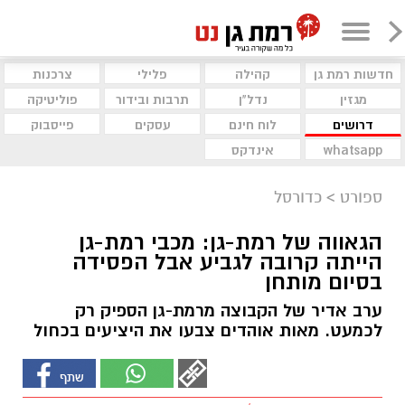
חדשות רמת גן
קהילה
פלילי
צרכנות
מגזין
נדל"ן
תרבות ובידור
פוליטיקה
דרושים
לוח חינם
עסקים
פייסבוק
whatsapp
אינדקס
ספורט
>
כדורסל
הגאווה של רמת-גן: מכבי רמת-גן
הייתה קרובה לגביע אבל הפסידה
בסיום מותחן
ערב אדיר של הקבוצה מרמת-גן הספיק רק
לכמעט. מאות אוהדים צבעו את היציעים בכחול