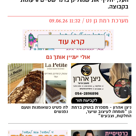
העל, יחליף את שמוליק ברנר שסיים 6 עונות
בקבוצה.
מערכת רמת גן נט / 11:32 09.06.26
קרא עוד
אולי יעניין אותך גם
תגים:
אלעד חסין
,
מכבי רמת גן
ניצן אהרון - מספרת בוטיק ברמת
לה פטיט כשאומנות וטעם
גן ״מומחה לעיצוב שיער,
נפגשים
החלקות, וצבעים״