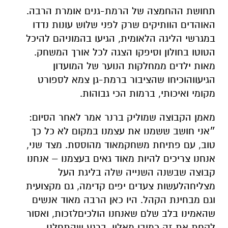
תחושת
ההחמצה
של
הרמת
-
גנים
אומרת
הרבה
.
האוהדים
הוותיקים
שרק
לפני
שלוש
עונות
נדדו
במגרשי
הליגה
הלאומית
,
הגיעו
בהמוניהם
להיכל
הטוטו
בחולון
וסיפקו
הצגה
לכל
אורך
המשחק
.
מאות
ילדים
ממחלקות
הנוער
של
המועדון
הגיעו
והוכיחו
שהציבור
ברמת
-
גן
צמא
לספורט
מקומי
ואיכותי
,
ברמות
הכי
גבוהות
.
מאמן
הקבוצה
שמוליק
ברנר
אמר
לאחר
הסיום
:
״אני
חושב
ששמנו
את
עצמנו
במקום
לא
כל
כך
טוב
,
עם
פתיחת
משחק
מאוד
מהוססת
.
מצד
שני
,
אנחנו
צריכים
להיות
מאוד
גאים
בעצמנו
–
אנחנו
קבוצה
שבשנה
השנייה
שלה
בליגת
העל
מצליחה
לעשות
צעדים
יפים
קדימה
,
גם
מקצועית
וגם
מבחינת
הקהל
.
היו
כאן
הרבה
מאוד
אנשים
שהאמינו
בלב
שלם
שאנחנו
הולכים
לזכות
,
ואסור
לקחת
את
זה
כמובן
מאליו
.
ברגע
שהתחלנו