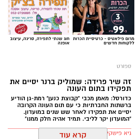
צילום באדיבות מכבי קבוצת כנען רמת-גן
מרום פילאטיס - כרטיסיית הכרות
חוג שנתי לתפירה, סריגה, עיצוב
ללקוחות חדשים
אופנה
אלעד חסין (46) יאמן בעונת המשחקים הקרובה
2026/2027 את מכבי קבוצת כנען רמת גן, שנפרדה
ספורט
משמוליק ברנר שאימן את הקבוצה בשש השנים
האחרונות.
זה שיר פרידה: שמוליק ברנר יסיים את
תפקידו בתום העונה
לחסין ניסיון רב באימון קבוצות בליגת העל בישראל
כדורסל: מאמן מכבי "קבוצת כנען" רמת-גן הודיע
כמאמן ראשי: הוא אימן במכבי חיפה, הפועל חולון,
ברשתות החברתיות כי עם תום העונה הקרובה
מכבי קריית גת, הפועל חיפה (שתי קדנציות) ועירוני
יסיים את תפקידו לאחר שש שנים במועדון.
נס ציונה. בעונת המשחקים האחרונה (2025/2026)
"המועדון יקר לליבי. תמיד אהיה חלק ממנו"
העלה את הפועל אילת לליגת העל מהמקום
גיא פישקין / 11:44 26.05.26
הראשון.