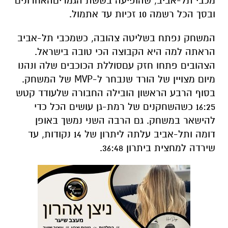
מכבי
תל
-
אביב
,
שהופיעה
בששת
הגמרים
האחרונים
ובסך
הכל
רשמה
10
זכיות
עד
אתמול
.
המשחק
נפתח
בשליטה
צהובה
,
כשמכבי
תל
-
אביב
הראתה
למה
היא
הקבוצה
הכי
טובה
בישראל
.
הצהובים
פתחו
חזק
עם
סוללת
הכוכבים
שלה
ונהנו
מיום
מצויין
של
הורד
שנבחר
ל
-MVP
של
המשחק
.
בסוף
הרבע
הראשון
הובילה
החבורה
של
עודד
קטש
16:25
כשהשחקנים
של
רמת
-
גן
עושים
הכל
כדי
להישאר
במשחק
.
גם
הרבה
השני
נמשך
באופן
דומה
ותל
-
אביב
עלתה
ליתרון
של
14
נקודות
,
עד
שירדה
למחצית
ביתרון
36:48.