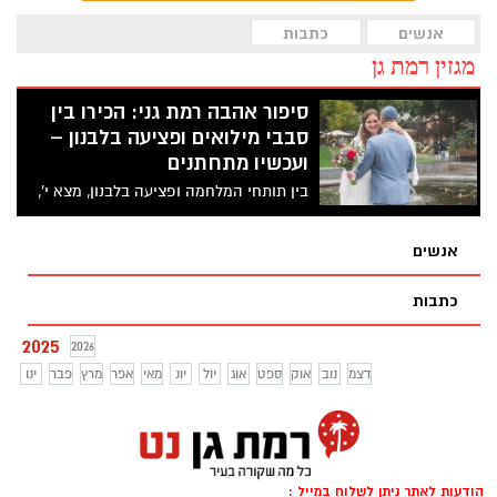
אנשים
כתבות
מגזין רמת גן
סיפור אהבה רמת גני: הכירו בין
סבבי מילואים ופציעה בלבנון –
ועכשיו מתחתנים
בין תותחי המלחמה ופציעה בלבנון, מצא י',
סטודנט לרפואה באיטליה ולוחם ביחידה
מובחרת במילואים, את אהבת חייו
אנשים
כתבות
2025
2026
דצמ
נוב
אוק
ספט
אוג
יול
יונ
מאי
אפר
מרץ
פבר
ינו
הודעות לאתר ניתן לשלוח במייל :