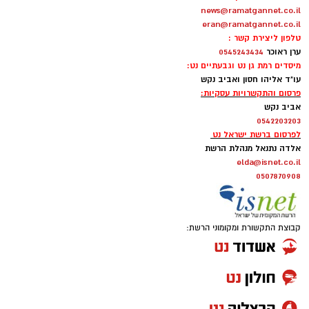
news@ramatgannet.co.il
eran@ramatgannet.co.il
טלפון ליצירת קשר :
ערן ראוכר
0545243434
מיסדים רמת גן נט וגבעתיים נט:
עו"ד אליהו חסון ואביב נקש
פרסום והתקשרויות עסקיות:
אביב נקש
0542203203
לפרסום ברשת ישראל נט
אלדה נתנאל מנהלת הרשת
elda@isnet.co.il
0507870908
קבוצת התקשורת ומקומוני הרשת: