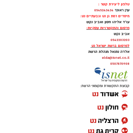
טלפון ליצירת קשר :
ערן ראוכר
0545243434
מיסדים רמת גן נט וגבעתיים נט:
עו"ד אליהו חסון ואביב נקש
פרסום והתקשרויות עסקיות:
אביב נקש
0542203203
לפרסום ברשת ישראל נט
אלדה נתנאל מנהלת הרשת
elda@isnet.co.il
0507870908
קבוצת התקשורת ומקומוני הרשת: