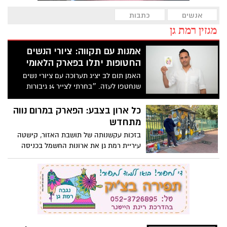
אנשים
כתבות
מגזין רמת גן
אמנות עם תקווה: ציורי הנשים
החטופות יתלו בפארק הלאומי
האמן תום לב יציג תערוכה עם ציורי נשים
שנחטפו לעזה. ״בחרתי לצייר 14 גיבורות
שעבורן התקווה עדיין קיימת״
כל ארון בצבע: הפארק במרום נווה
מתחדש
בזכות עקשנותה של תושבת האזור, קישטה
עיריית רמת גן את ארונות החשמל בכניסה
לפארק בציורים מיוחדים