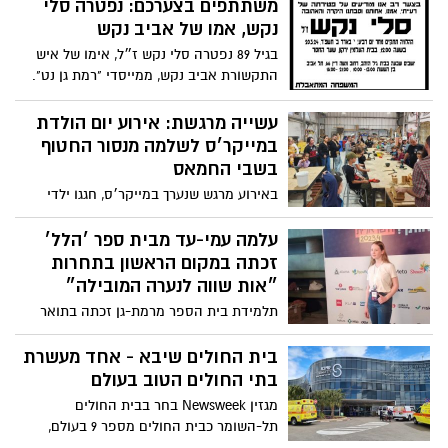
משתתפים בצערכם: נפטרה סלי
נקש, אמו של אביב נקש
בגיל 89 נפטרה סלי נקש ז״ל, אימו של איש
התקשורת אביב נקש, ממייסדי "רמת גן נט".
מחבקים ואוהבים
עשייה מרגשת: אירוע יום הולדת
במייקר׳ס לשלמה מנסור החטוף
בשבי החמאס
באירוע מרגש שנערך במייקר׳ס, חגגו ילדי
קיבוץ כיסופים לשלמה מנסור, החטוף המבוגר
ביותר
עלמה עמי-עד מבית ספר ׳הלל׳
זכתה במקום הראשון בתחרות
״אות שווה לנערה המובילה״
תלמידת בית הספר מרמת-גן זכתה בתואר
בקטגוריית אקלים, סביבה וקיימות בזכות
פועלה בתחום
בית החולים שיבא - אחד מעשרת
בתי החולים הטוב בעולם
מגזין Newsweek בחר בבית החולים
תל-השומר כבית החולים מספר 9 בעולם,
מתוך 250 בתי חולים בכל רחבי הגלובוס