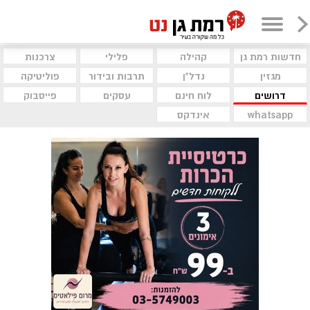
חדשות רמת גן
קהילה
פלילי
צרכנות
מגזין
נדל"ן
תרבות ובידור
פוליטיקה
דרושים
לוח חינם
עסקים
פייסבוק
whatsapp
אינדקס