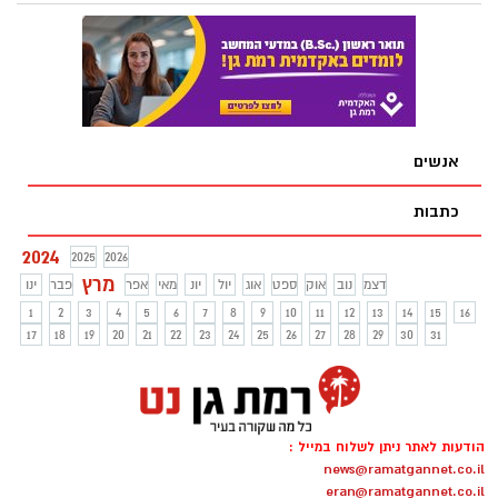
אנשים
כתבות
2024
2025
2026
מרץ
דצמ
נוב
אוק
ספט
אוג
יול
יונ
מאי
אפר
פבר
ינו
1
2
3
4
5
6
7
8
9
10
11
12
13
14
15
16
17
18
19
20
21
22
23
24
25
26
27
28
29
30
31
הודעות לאתר ניתן לשלוח במייל :
news@ramatgannet.co.il
eran@ramatgannet.co.il