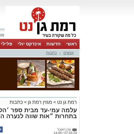
08 אוגוסט 2026 / 07:53
ראשי
חדשות
אינדקס יולי
פלילי
אנשים
כתבות
ווטסאפ
|
רמת גן נט
>
מגזין רמת גן
>
כתבות
עלמה עמי-עד מבית ספר ׳הל
בתחרות ״אות שווה לנערה ה
ערן ראוכר
07.03.24 / 14:49