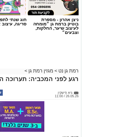
ניצן אהרון - מספרת
חוג שנתי לתפי
בוטיק ברמת גן ״מומחה
סריגה, עיצוב 
לעיצוב שיער, החלקות,
וצבעים״
רמת גן נט
>
מגזין רמת גן
>
רגע לפני המכביה: תערוכה ה
גיא פישקין
26.05.26 / 11:00