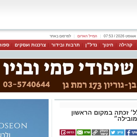
|
המייל האדום
|
לפרסום באתר
קהילה
חינוך
נדל״ן
תרבות ובידור
צרכנות ועסקים
ספור
ל׳ זכתה במקום הראשון
מובילה״