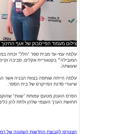
צילום מעמוד הפייסבוק של אגף החינוך ב
עלמה עמי-עד מבית ספר ׳הלל׳ זכתה במק
המובילה״ בקטגוריית אקלים, סביבה וקיימ
שעשתה.
עלמה הייתה שותפה בצוות הבניה אשר הגה
שיעורי סדנת המייקרס של בית הספר.
הפרס הוענק מטעם עמותת ׳שוות׳ שהוקמ
תחושת הערך העצמי שלהן ולתת להן כלים