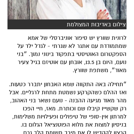
צילום באדיבות המצולמת
לרונית שוורץ יש סיפור אוניברסלי של אמא
שמתמודדת עם אתגר לא שגרתי - לגדל ילד על
הספקטרום האוטיסטי בתפקוד בינוני נמוך. ״בני
נועם, היום בן 13.5, אובחן עם אוטיזם בגיל צעיר
מאוד״, משתפת שוורץ.
״תחילה באה התקווה שמא האבחון יתברר כטעות.
ואז ההלם כשהקרקע נשמטת מתחת לרגליים. אבל
מהר מאוד מגיעה ההבנה - נועם נשאר בני האהוב,
רק שקשייו קיבלו שם וכותרת. מאז, חיי הפכו
למרתון אין-סופי של טיפולים ופעילויות משלימות,
בניסיון למצות את מלוא הפוטנציאל הגלום בו.
הרצון להקדיש לו את מירב תשומת הלב גרם