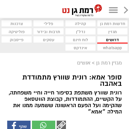
חדשות רמת גן
קהילה
פלילי
צרכנות
מגזין
נדל"ן
תרבות ובידור
פוליטיקה
דרושים
לוח חינם
עסקים
פייסבוק
whatsapp
אינדקס
מגזין רמת גן
>
אנשים
סופר אמא: רונית שוורץ מתמודדת
באהבה
רונית שוורץ משתפת בסיפור חייה וחיי משפחתה,
על הקשיים, ההתמודדות, קבוצת הווטסאפ
שהקימה ועל הפעם הראשונה ששמעה ממנו את
המילה ״אמא״