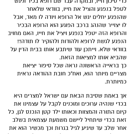
כדי סיכון חייו, ובמקרה עבר שם רופא בכיר וניגש
לטפל בנפגע והציל את חייו, בוודאי שלאחר
שהנפגע יחלים יגש אל הרופא ויודה לו מאד, אבל
לו יצוייר שהנהג ברכב הפוגע הוא הרופא הבכיר
והרופא הזה יטפל בנפגע ויציל את חייו, האם מחויב
הנפגע לגשת לרופא ולהודות ולהוקיר לו תודה?!
בוודאי שלא. וייתכן עוד שיתבע אותו בבית הדין על
שהביא אותו למציאות הזאת.
כך בראייה הראשונה נראה שכל סיפור יציאת
מצריים מיותר הוא, ואח"כ חובת ההודאה נראית
כמיותרת.
אך באמת שסיבת הבאת עם ישראל למצרים היא
בכדי שנהיה ערוכים ומוכנים לקבל על עצמינו את
קיום התורה והמצוות וכאותו ילד קטן הנכנס לגן, כל
זאת בכדי שיתחיל ליישם משמעת עצמאית בשלב
אחר שלב עד שיגיע לגיל בגרות וכך מכשיר הוא את