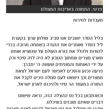
פרטי, התמונה באדיבות המצולם
מעבדות לחירות
בליל הסדר יושבים אנו סביב שולחן ערוך בקערת
ליל הסדר ואומרים את ההגדה בשמחה מרובה בכדי
להודות ולהלל את בורא העולם על שהוציא אותנו
מארץ מצרים שמתוך הטבע לא היה לזה סיכוי ורק
על ידי האותות והמופתים שעשה ה' יתברך.
פרעה נכנע והסכים לאפשר לעם ישראל לצאת
ממצרים וכך נישאנו לעם סגולה וזכינו לקבל את
התורה במעמד הר סיני ולהיכנס לארץ ישראל.
וכשנתבונן בכל נס ההצלה הזה, נראה שישום
דברים שאינם מובנים בשיכלנו.
שהרי מי שגילגל את עם ישראל להגיע לארץ מצרים