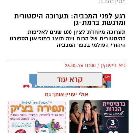
מגזין רמת גן
רגע לפני המכביה: תערוכה היסטורית
ומרגשת ברמת-גן
תערוכה מיוחדת לציון 100 שנים לאליפות
ההיסטורית של הכוח וינה תוצג במוזיאון הספורט
היהודי העולמי בכפר המכביה
גיא פישקין / 11:00 26.05.26
קרא עוד
אולי יעניין אותך גם
תגים:
מגזין
החל מ-4 ביוני זה קורה
: תערוכה לציון 100 שנים
לאליפות הראשונה של מועדון כדורגל יהודי