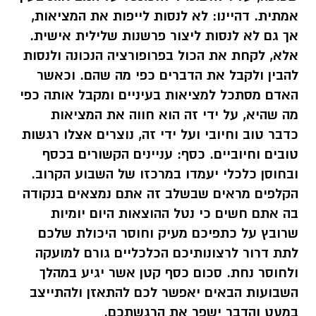
אמתית. דהיינו: לא לנסות לייפות את המציאות,
אך גם לא לנסות ליצור פרשנות שלילית אישית.
אלא, לקחת את הכול בפרופורציה הנכונה ולנסות
להבין ולקבל את הדברים כפי מה שהם. וכאשר
האדם מסתכל למציאות בעיניים ומקבל אותה כפי
מה שהיא, על ידי זה הוא חווה את המציאות
כדבר טוב וחיובי ועל ידי זה, נוצרים אצלו רגשות
טובים וחיוביים. כסף: עניינים הקשורים בכסף
ובחוסן כלכלי יעמדו במרכזו של השבוע הקרוב.
הקלפים מראים שבשלב זה אתם נמצאים בנקודה
בה אתם חשים כי נטל ההוצאות היום יומיות
שרובץ על כתפיכם מעיק וחוסר היכולת שלכם
לתת דרור לרצונותיכם הכלכליים גורם למועקה
ולחוסר נחת. סכום כסף קטן אשר יגיע במהלך
השבועות הבאים יאפשר לכם להתאזן ולהתייצב
במעט והדבר ישפר את הרגשתכם.