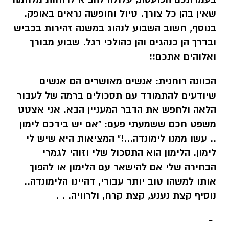
שאין בהן כל צורך. טיול וחופשה נראים באופק.
בנוסף, חשוב השבוע לנהוג במשנה זהירות בכביש
ובדרך הן כנהגים והן כהולכי רגל. שבוע מבורך
ואלוהים אתכם!!
הכוונה רוחנית:
אנשים מאושרים הם אנשים
שיודעים להתמודד עם תסכולים ברמה של לעבור
הלאה ולחפש את הדבר המעניין הבא. אני אצטט
משפט חכם ששמעתי פעם: "אם יש בידכם לימון
.. עשו ממנו לימונדה...!" המציאות היא שיש לי
לימון. הלימון הוא התסכול שלי וזוהי לגמרי
הבחירה שלי אם להישאר עם הלימון או להפוך
אותו למשהו טוב יותר עבורי, דהיינו הלימונדה..
נוסיף קצת נענע, קצת קרח, ולרוויה. . .
-