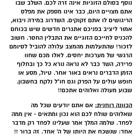
נוסף בסולם הזוגיות אינה זרה לכם. השלב שבו
אתם מצויים היום, כבר אינו מספק את מפלס
הריגושים לו אתם זקוקים. השדרוג במידה ויבוא,
אמור ליציב בפניכם אתגרים חדשים שיש בכוחם
להכניס לחייכם הזוגיים את התבלין החסר. חשוב
לזכור! שהתעלמות מהמצב עלולה להוביל לסיומם
הרגשי של מערכות יחסים. לאלו מכם שחוו
פרידה, השד כבר לא נראה נורא כל כך ובחלוף
הזמן הדברים נראים באור אחר. טיול, מסע או
חופש עולים על הפרק וגם חו"ל נלקח בחשבון.
שבוע מעולה ואלוהים אתכם!!
הכוונה רוחנית:
אם אתם יודעים שכל מה
שאלוהים שולח לכם הוא נכון ומתאים - אין ממה
לפחד. שלמה המלך אמר שעלינו לפחד רק מדבר
אחד: שנשכח את היותו של ה' אחד.
זה ברור !!