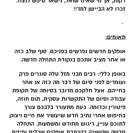
דקות, אך מי שאינו שואל, נישאר טיפש לנצח.
זכרו לא הביישן למד!!
-
תאומים:
אופקים חדשים נפרשים בפניכם. סוף שלב כזה
או אחר מציב אתכם בנקודת התחלה חדשה.
באופן כללי:
רבים מבני מזל טלה סוגרים פרק
ועומדים לפני סיום של דבר מה כזה או אחר
בחייהם. אצל חלקכם מדובר בסיומה של תקופת
עבודה וסיום של התקשרות עסקית, תום חוזה,
פיטורין וכדומה. כעת מתעורר בלבכם צורך
בחיפוש אחרי נתיב חדש שיעשיר את חיים ויצוק
לתוכם עניין, ריגוש מחודש ומשמעות. התחלה
חדשה שקשורה בהרחבת אופקים שכלית ופיזית,