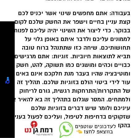
בעבודה:
אתם מחפשים שינוי אשר יכניס לכם
קצת עניין בחיים וישפר את החשק שלכם לקום
בבוקר. כדי ליצור את השינוי יהיה עליכם לפנות
לממונים עליכם ולדבר איתם באופן גלוי על
תחושותיכם. שיחה כזו שתתנהל ברוח טובה
תביא לתוצאות חיוביות. זוגיות: אתם מרגישים
כבויים וכהים ומושגים כמו תשוקה, להט, חשק
ומוטיבציה שהיו בעבר מנת חלקכם אינם באים
עוד לידי ביטוי הולם בזוגיות שלכם. תהליך זה
של התקררות/התרחקות רגשית, גורם לריחוק
ולמתחים. המסר שגלום בתהליך זה בא להאיר את
עיניכם ולומר שיש דברים בזוגיות שלכם
שזקוקים בדחיפות לטיפול, ועליכם לפעול בעניין
בהקדם. שבוע מבורך
ואלוהים אתכם!!