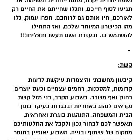
נשמה יהודית יקרה, מתנה ייחודית ומשימה. אל
תגיעו לסוף חייכם, ותגלו שחייתם את החיים רק
לאורכם, חיו אותם גם לרוחבם. חפרו עמוק, גלו
מהו הכישרון המיוחד שלכם, ואז התחילו
להשתמש בו. ובעזרת השם תעשו ותצליחו!!!
-
קשת:
קיבעון מחשבתי והיצמדות עיקשת לדעות
קדומות, למסכנות, רחמים עצמיים וכעס יוצרים
רחוק ואף משבר. בשבוע הקרב, בני מזל קשת
נקראים לנהוג באחריות ובבגרות בעיקר בתוך
הבית והמשפחה. התנהגות בוגרת ואחראית,
תאפשר לכם לבחור נכון ולקבל את החלטותיכם
ממקום של שיתוף ובנייה. השבוע יאופיין בחוסר