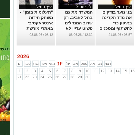
לייף סטייל
לייף סטייל
לייף סטייל
בני נוער בודקים
המשרד מת גם
"תעלומות בזמן" -
את מדד הקרינה
בתל לאביב. רק
משחק חידות
באיפון כדי
שרוב המנהלים
אינטראקטיבי
להשתזף ומסכנים
פשוט עדיין לא
באתרי מורשת
את בריאותם
מודים בזה
...
08:12 / 03.06.26
12:32 / 06.06.26
08:57 / 21.06.26
...
...
2026
יונ
דצמ
נוב
אוק
ספט
אוג
יול
מאי
אפר
מרץ
פבר
ינו
1
2
3
4
5
6
7
8
9
10
11
12
13
14
15
16
21
22
23
24
25
26
27
28
29
30