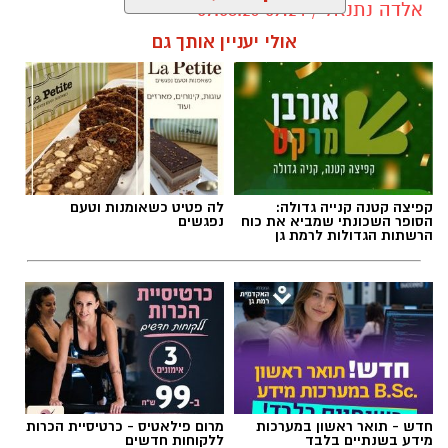
אלדה נתנאל / 09:24 07.08.26
אולי יעניין אותך גם
תגים:
טיול
קפיצה קטנה קנייה גדולה:
לה פטיט כשאומנות וטעם
הסופר השכונתי שמביא את כוח
נפגשים
הרשתות הגדולות לרמת גן
חדש - תואר ראשון במערכות
מרום פילאטיס - כרטיסיית הכרות
מידע בשנתיים בלבד
ללקוחות חדשים