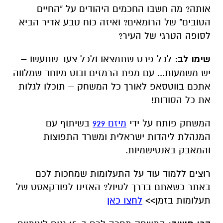
המנהלת ליהדות ישראלית ומשרד התפוצות
והמאבק באנטישמיות.
רוצים ללמוד עוד על התעלומות שמחכות לכם
באתר כשאתם בדרך לטיול? האזינו לפודקאסט של
תעלומות בזמן>>
לחצו כאן
הכי חשוב:
המשחק מחכה לכם ב-15 גנים לאומיים
ושמורות טבע ברחבי ישראל. אז אתם עדיין בבית?
היכן:
הגן הלאומי בית שאן
מתי:
בכל יום בשעות פעילות האתר
משך המשחק:
שעה וחצי-שעתיים
מחיר ערכת השתתפות במשחק
: 35 ₪ למשפחה