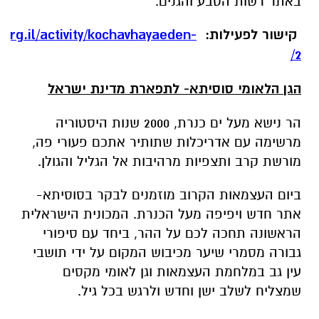
ביום העצמאות הקרוב מוזמנים לבקר בסוסיתא-
אתר חדש ויפיפה מעל הכנרת. המכונית הישראלית
הראשונה תחכה לכם על ההר, ביחד עם סיפורי
גבורה מסמרי שיער מכיבוש המקום על ידי תושבי
עין גב במלחמת העצמאות וגן לאומי מקסים
שמצליח לשלב ישן וחדש ולרגש בכל גיל.
היכן: הגן הלאומי סוסיתא
מתי: יום העצמאות, יום רביעי 22/4, סיורים יצאו
ממרכז השירות במעלה ההר בשעות 10:00, 12:00,
14:00
משך הסיור: כשעה וחצי
מה להביא:
מים, כובע, קרם הגנה ונעלי הליכה.
ללא תשלום נוסף על דמי הכניסה לאתר. חינם