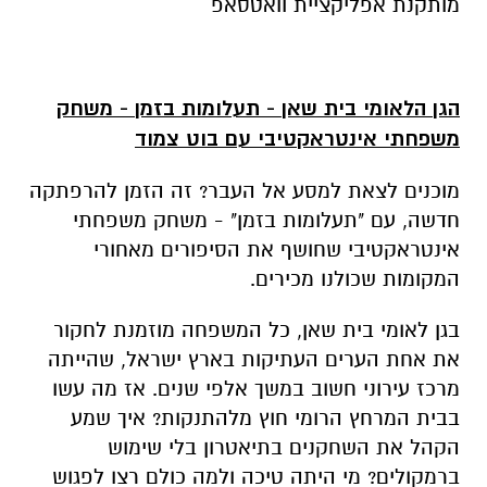
המקומות שכולנו מכירים.
בגן לאומי בית שאן, כל המשפחה מוזמנת לחקור
את אחת הערים העתיקות בארץ ישראל, שהייתה
מרכז עירוני חשוב במשך אלפי שנים. אז מה עשו
בבית המרחץ הרומי חוץ מלהתנקות? איך שמע
הקהל את השחקנים בתיאטרון בלי שימוש
ברמקולים? מי היתה טיכה ולמה כולם רצו לפגוש
אותה? מה חשבו החכמים היהודים על "החיים
הטובים" של הרומאים? ואיזה כוח טבע אדיר הביא
לסופה הטרגי של העיר?
שימו לב:
לכל פרט שתמצאו ולכל צעד שתעשו –
יש משמעות... עם מפת הרמזים ובוט מיוחד שמלווה
אתכם בווטסאפ לאורך כל המשחק – תוכלו לגלות
את כל הסודות!
המשחק פותח על ידי
מיזם 929
בשיתוף עם