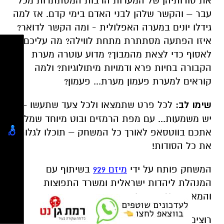
אתכם בווטסאפ לאורך כל המשחק – תוכלו לגלות
את כל הסודות!
המשחק פותח על ידי
מיזם 929
בשיתוף עם
המנהלת ליהדות ישראלית ומשרד התפוצות
והמאבק באנטישמיות.
רוצים ללמוד עוד על התעלומות שמחכות לכם
באתר כשאתם בדרך לטיול? האזינו לפודקאסט של
תעלומות בזמן>>
לחצו כאן
הכי חשוב:
המשחק מחכה לכם ב-15 גנים לאומיים
ושמורות טבע ברחבי ישראל. אז אתם עדיין בבית?
היכן:
הגן הלאומי בית גוברין
מתי:
בכל יום בשעות פעילות האתר