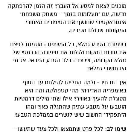
איך הם חיו - ולמה החליטו להילחם עד הסוף
באימפריה האדירה? מהי קטפולטה ומה היא
מסוגלת להעיף באוויר? אילו שתי מילים דרמטיות
הוטבעו על מטבע עתיק שהתגלה כאן? ומהו
ה"תפקיד" החשוב שיש לנשרים בממלכת הטבע?
שימו לב:
לכל פרט שתמצאו ולכל צעד שתעשו –
יש משמעות... עם מפת הרמזים ובוט מיוחד שמלווה
אתכם בווטסאפ לאורך כל המשחק – תוכלו לגלות
את כל הסודות!
המשחק פותח על ידי
מיזם 929
בשיתוף עם
המנהלת ליהדות ישראלית ומשרד התפוצות
והמאבק באנטישמיות.
רוצים ללמוד עוד על התעלומות שמחכות לכם
באתר כשאתם בדרך לטיול? האזינו לפודקאסט של