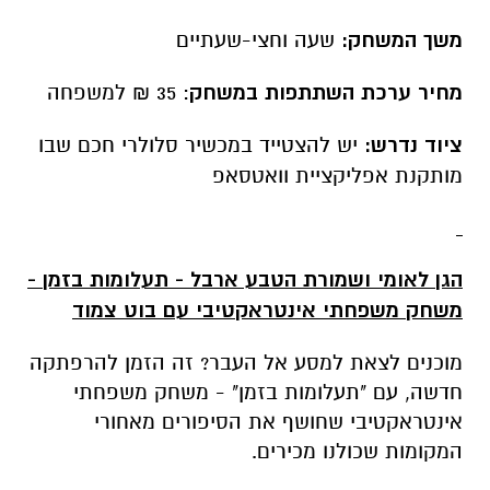
הגן לאומי ושמורת הטבע ארבל - תעלומות בזמן -
משחק משפחתי אינטראקטיבי עם בוט צמוד
מוכנים לצאת למסע אל העבר? זה הזמן להרפתקה
חדשה, עם "תעלומות בזמן" - משחק משפחתי
אינטראקטיבי שחושף את הסיפורים מאחורי
המקומות שכולנו מכירים.
בגן הלאומי ושמורת הטבע ארבל, כל המשפחה
מוזמנת לפצח את סודות המקום - המשלב נוף
דרמטי, התיישבות יהודית קדומה וסיפורי גבורה
מעוררי השתאות. אז מי הסתתרו במערות שבהר
ומה עלה בגורלם? מה מיוחד בבית הכנסת המפואר
שהתגלה פה? איזה סיפור אופטימי מציג עץ החרוב
הבודד? איפה יש כאן חמאם? מיהו החילזון הנדיר
שנושא בגאווה את השם "ארבל"? ומה עושה אוזן
על הסרקופג הקדום?