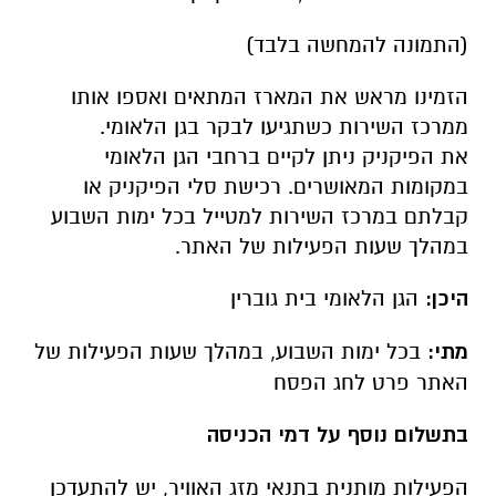
היכן:
הגן הלאומי בית גוברין
מתי:
בכל ימות השבוע, במהלך שעות הפעילות של
האתר פרט לחג הפסח
בתשלום נוסף על דמי הכניסה
הפעילות מותנית בתנאי מזג האוויר, יש להתעדכן
באתר רשות הטבע והגנים.
קישור
לפעילות:
https://www.parks.org.il/activity/beit-
/
govrin-2
הגן הלאומי בית גוברין
- תעלומות בזמן - משחק
משפחתי אינטראקטיבי עם בוט צמוד