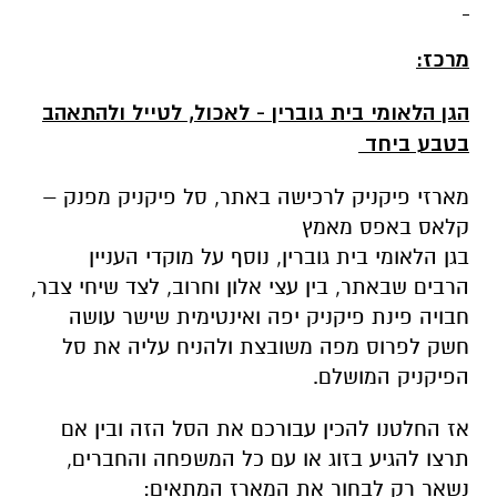
הרבים שבאתר, בין עצי אלון וחרוב, לצד שיחי צבר,
חבויה פינת פיקניק יפה ואינטימית שישר עושה
חשק לפרוס מפה משובצת ולהניח עליה את סל
הפיקניק המושלם.
אז החלטנו להכין עבורכם את הסל הזה ובין אם
תרצו להגיע בזוג או עם כל המשפחה והחברים,
נשאר רק לבחור את המארז המתאים:
מארז פיקניק מפנק ל-4 ב-270 ₪ בלבד ברכישה
עכשיו אונליין!
יין טפרברג רוזה 750 מ"ל ,4 כוסות יין, פותחן,
גבינת מנצ'גו יין בקר 180 גרם, גבינת פטה
בקר 280 גרם, ממרח פסטו 190 גרם, 4 יח' לחם
שום 275 גרם ליחידה, צנצנת זיתים 250 גרם.
יינתנו בהשאלה: סלסלת פיקניק יפה, דלי עם קרח
ומפת בד פיקניק משובצת.