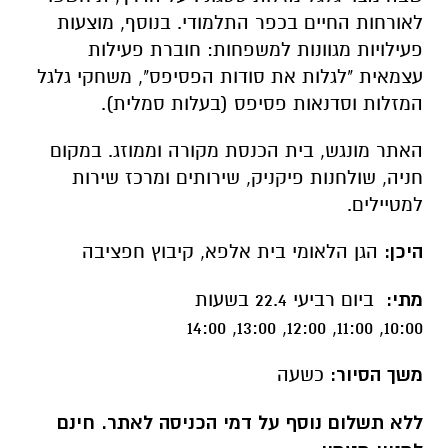
היכן:
הגן הלאומי בית אלפא, קיבוץ חפציבה
מתי:
ביום רביעי 22.4 בשעות
10:00, 11:00, 12:00, 13:00, 14:00
משך הסיור:
כשעה
ללא תשלום נוסף על דמי הכניסה לאתר. חינם
למנויי מטמון
הפעילות מותנית בתנאי מזג האוויר, יש להתעדכן
באתר רשות הטבע והגנים.
קישור
לפעילות:
ttps://www.parks.org.il/activity/betalfa-
/
4