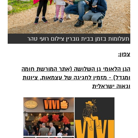
תעלומות בזמן בבית גוברין צילום רועי טהר
צפון:
הגן הלאומי גן השלושה (אתר המורשת חומה
ומגדל) - מזמין לחגיגה של עצמאות, ציונות
וגאוה ישראלית
זה הזמן להתחבר לשורשים ולהתרגש מהעבר. ביום
העצמאות אתר חומה ומגדל מקיים הדרכות וביקור
במיצג החוויתי "מסע העלייה אל הקרקע" ללא
תשלום. אתר חומה ומגדל נמצא בלב גן השלושה