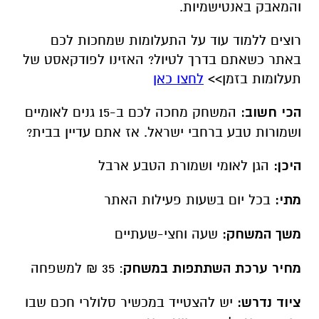
מתי:
בכל יום בשעות פעילות האתר
משך המשחק:
שעה וחצי-שעתיים
מחיר ערכת השתתפות במשחק
: 35 ₪ למשפחה
ציוד נדרש:
יש להצטייד במכשיר סלולרי חכם שבו
מותקנת אפליקציית וואטסאפ
הגן הלאומי בית שאן - תעלומות בזמן - משחק
משפחתי אינטראקטיבי עם בוט צמוד
מוכנים לצאת למסע אל העבר? זה הזמן להרפתקה
חדשה, עם "תעלומות בזמן" - משחק משפחתי
אינטראקטיבי שחושף את הסיפורים מאחורי