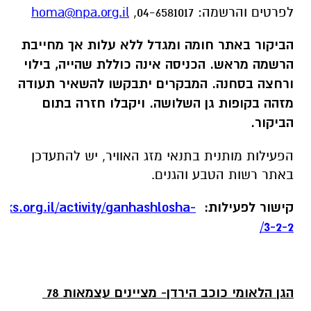
באתר רשות הטבע והגנים.
קישור לפעילות:
rks.org.il/activity/ganhashlosha-
/
3-2-2
הגן הלאומי כוכב הירדן- מציינים עצמאות 78
כשתופי המלחמה עוד מהדהדים באוזנינו נציין את
יום העצמאות בסיורים מרתקים.
בין חומות וקשתות המבצר הצלבני בהעתיק נשמע
סיפורי גבורה מודרנית, מהפלמ"ח (כי הכל יחסי)
ועד ימינו. את ההדרכות יעביר משה קשי, סרן במיל'
במערך מורשת הקרב, היסטוריון ומורה דרך.
היכן:
הגן הלאומי כוכב הירדן