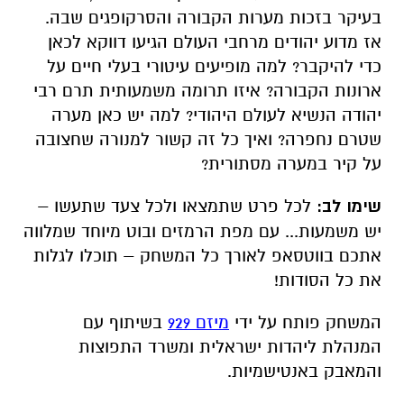
יש משמעות... עם מפת הרמזים ובוט מיוחד שמלווה
אתכם בווטסאפ לאורך כל המשחק – תוכלו לגלות
את כל הסודות!
המשחק פותח על ידי
מיזם 929
בשיתוף עם
המנהלת ליהדות ישראלית ומשרד התפוצות
והמאבק באנטישמיות.
רוצים ללמוד עוד על התעלומות שמחכות לכם
באתר כשאתם בדרך לטיול? האזינו לפודקאסט של
תעלומות בזמן>>
לחצו כאן
הכי חשוב:
המשחק מחכה לכם ב-15 גנים לאומיים
ושמורות טבע ברחבי ישראל. אז אתם עדיין בבית?
היכן:
הגן הלאומי בית שערים
מתי:
בכל יום בשעות פעילות האתר