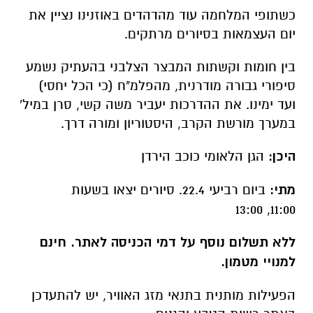
מתי:
ביום רביעי 22.4. סיורים יצאו בשעות
11:00, 13:00
ללא תשלום נוסף על דמי הכניסה לאתר. חינם
למנויי מטמון
.
הפעילות מותנית בתנאי מזג האוויר, יש להתעדכן
באתר רשות הטבע והגנים.
קישור לפעילות:
.org.il/activity/kochavhayaeden-
/
2
הגן הלאומי סוסיתא- לתפארת מדינת ישראל
הר נישא מעל ים כנרת, 2000 שנות היסטוריה
מרשימה עם אדריכלות שתותיר אתכם פעורי פה,
מורשת קרב ותצפיות מרהיבות אל הגליל והגולן.