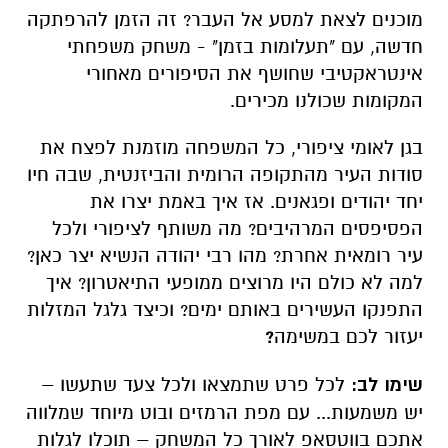
עיר רומאית אחרת? מהו רבי יהודה הנשיא יצר כאן?
למה לא כולם היו מרוצים ממופעי התיאטרון? איך
התפנקו העשירים באותם ימים? וכיצד גלגל המזלות
יעזור לכם במשימה
?
שימו לב:
לכל פרט שתמצאו ולכל צעד שתעשו –
יש משמעות... עם מפת הרמזים ובוט מיוחד שמלווה
אתכם בווטסאפ לאורך כל המשחק – תוכלו לגלות
את כל הסודות!
המשחק פותח על ידי
מיזם 929
בשיתוף עם
המנהלת ליהדות ישראלית ומשרד התפוצות
והמאבק באנטישמיות.
רוצים ללמוד עוד על התעלומות שמחכות לכם
באתר כשאתם בדרך לטיול? האזינו לפודקאסט של
תעלומות בזמן>>
לחצו כאן