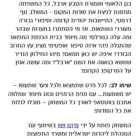
שימו לב:
לכל פרט שתמצאו ולכל צעד שתעשו –
יש משמעות... עם מפת הרמזים ובוט מיוחד שמלווה
אתכם בווטסאפ לאורך כל המשחק – תוכלו לגלות
את כל הסודות!
המשחק פותח על ידי
מיזם 929
בשיתוף עם
המנהלת ליהדות ישראלית ומשרד התפוצות
והמאבק באנטישמיות.
רוצים ללמוד עוד על התעלומות שמחכות לכם
באתר כשאתם בדרך לטיול? האזינו לפודקאסט של
תעלומות בזמן>>
לחצו כאן
הכי חשוב:
המשחק מחכה לכם ב-15 גנים לאומיים
ושמורות טבע ברחבי ישראל. אז אתם עדיין בבית?
היכן:
הגן לאומי ושמורת הטבע ארבל