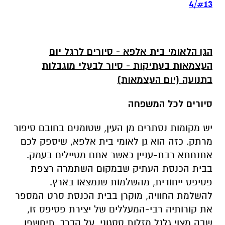
יש מקומות נסתרים מן העין, שטומנים בחובם סיפור
מרתק. כזה הוא גן לאומי בית אלפא, שיספק לכם
אתנחתא רבת-עניין כאשר אתם מטיילים בעמק.
בבית הכנסת העתיק שבמקום השתמרה רצפת
פסיפס ייחודית, מהשלמות שנמצאו בארץ.
להשלמת החוויה, מוקרן בבית הכנסת סרט המספר
את קורותיה רבי-המעללים של יצירת פסיפס זו,
שבה מצוי גלגל מזלות ססגוני. על הדרך, תיחשפו
לאורחות החיים בכפר התלמודי. בנוסף, מוצעות
פעילויות מגוונות למשפחות: חוברת פעילות
עצמאית "לגלות את סודות הפסיפס", משחקי גלגל
המזלות וסדנאות פסיפס (בעלות סמלית).
האתר מונגש, בית הכנסת מקורה וממוזג. במקום
חניה, שולחנות פיקניק, שירותים ומרכז שירות
למטיילים.