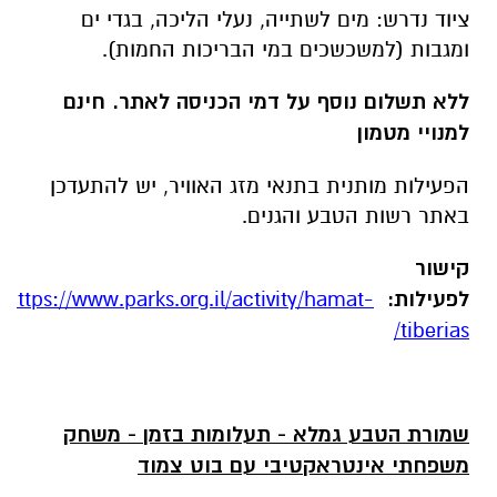
לפעילות:
https://www.parks.org.il/activity/hamat-
tiberias/
שמורת הטבע גמלא - תעלומות בזמן - משחק
משפחתי אינטראקטיבי עם בוט צמוד
מוכנים לצאת למסע אל העבר? זה הזמן להרפתקה
חדשה, עם "תעלומות בזמן" - משחק משפחתי
אינטראקטיבי שחושף את הסיפורים מאחורי
המקומות שכולנו מכירים.
בשמורת הטבע גמלא, כל המשפחה מוזמנת לפצח
את סודות המקום ולגלות את סיפורה הדרמטי של
גמלא הקדומה, ששכנה בלב הטבע הפראי. אז מי
היו תושבי גמלא?