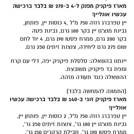
ההשאלה כנגד תעודה מזהה.
(התמונה להמחשה בלבד)
מארז פיקניק זוגי ב-140 ₪
בלבד ברכישה עכשיו
אונליין!
יין טפרברג רוזה 750 מ"ל, 2 כוסות יין, פותחן יין,
גבינת מנצ'גו יין 180 גר', צנצנת זיתים 250 גר',
ממרח פסטו 190 גר', חבילת קרקרים 150 גר'.
(התמונה להמחשה בלבד)
הזמינו מראש את המארז המתאים ואספו אותו
ממרכז השירות כשתגיעו לבקר בגן הלאומי.
את הפיקניק ניתן לקיים ברחבי הגן הלאומי
במקומות המאושרים. רכישת סלי הפיקניק או
קבלתם במרכז השירות למטייל בכל ימות השבוע
במהלך שעות הפעילות של האתר.