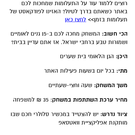
משך המשחק:
שעה וחצי-שעתיים
מחיר ערכת השתתפות במשחק
: 35 ₪ למשפחה
ציוד נדרש:
יש להצטייד במכשיר סלולרי חכם שבו
מותקנת אפליקציית וואטסאפ
מרכז:
הגן הלאומי בית גוברין - לאכול, לטייל ולהתאהב
בטבע ביחד
מארזי פיקניק לרכישה באתר, סל פיקניק מפנק –
קלאס באפס מאמץ
בגן הלאומי בית גוברין, נוסף על מוקדי העניין