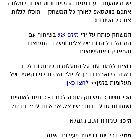
תעלומות בזמן>>
לחצו כאן
הכי חשוב:
המשחק מחכה לכם ב-15 גנים לאומיים
ושמורות טבע ברחבי ישראל. אז אתם עדיין בבית?
היכן:
שמורת הטבע גמלא
מתי:
בכל יום בשעות פעילות האתר
משך המשחק:
שעה וחצי-שעתיים
מחיר ערכת השתתפות במשחק
: 35 ₪ למשפחה
ציוד נדרש:
יש להצטייד במכשיר סלולרי חכם שבו
מותקנת אפליקציית וואטסאפ