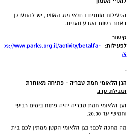
הגן הלאומי חמת טבריה - פתיחה מאוחרת
וטבילת ערב
הגן הלאומי חמת טבריה יהיה פתוח בימים רביעי
וחמישי עד 20:00.
מה מחכה לכם? בגן הלאומי הקטן ממתין לכם בית
כנסת קדום בעל רצפת פסיפס מהמפוארות בארץ,
מיצג אור-קולי מרגש המספר את סיפורו המרתק
של בית הכנסת ושל ימי גדולתה של טבריה,
שהייתה מושב הסנהדרין ומקום חתימת התלמוד
הירושלמי. הירושלמי והפינוק זה בריכות שכשוך של
מי מעיינות חמים כבר. המעיינות ידועים מאז ימי
קדם בסגולות המרפא שלהם. לכם לא נותר אלא
להתמסר למים הטובים.
המסלול בגן לאומי חמת טבריה מונגש כולו. בנוסף