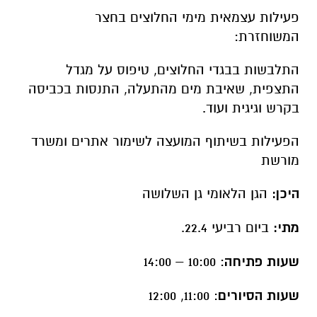
היכן:
הגן הלאומי גן השלושה
מתי:
ביום רביעי 22.4.
שעות פתיחה
: 10:00 – 14:00
שעות הסיורים
: 11:00, 12:00
לפרטים והרשמה: 04-6581017,
homa@npa.org.il
הביקור באתר חומה ומגדל ללא עלות אך מחייבת
הרשמה מראש. הכניסה אינה כוללת שהייה, בילוי
ורחצה בסחנה. המבקרים יתבקשו להשאיר תעודה
מזהה בקופות גן השלושה. ויקבלו חזרה בתום
הביקור.
הפעילות מותנית בתנאי מזג האוויר, יש להתעדכן