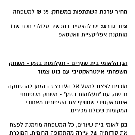
מוכנים לצאת למסע אל העבר? זה הזמן להרפתקה
חדשה, עם "תעלומות בזמן" - משחק משפחתי
אינטראקטיבי שחושף את הסיפורים מאחורי
המקומות שכולנו מכירים.
בגן לאומי בית שערים, כל המשפחה מוזמנת לפצח
את סודותיה של עיירה מהתקופה הרומית, המוכרת
בעיקר בזכות מערות הקבורה והסרקופגים שבה.
אז מדוע יהודים מרחבי העולם הגיעו דווקא לכאן
כדי להיקבר? למה מופיעים עיטורי בעלי חיים על
ארונות הקבורה? איזו תרומה משמעותית תרם רבי
יהודה הנשיא לעולם היהודי? למה יש כאן מערה
שטרם נחפרה? ואיך כל זה קשור למנורה שחצובה
על קיר במערה מסתורית?
שימו לב:
לכל פרט שתמצאו ולכל צעד שתעשו –