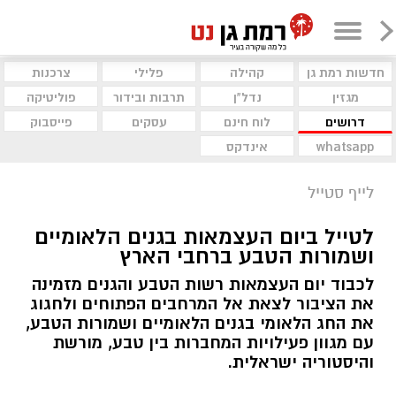
חדשות רמת גן
קהילה
פלילי
צרכנות
מגזין
נדל"ן
תרבות ובידור
פוליטיקה
דרושים
לוח חינם
עסקים
פייסבוק
whatsapp
אינדקס
לייף סטייל
לטייל ביום העצמאות בגנים הלאומיים
ושמורות הטבע ברחבי הארץ
לכבוד יום העצמאות רשות הטבע והגנים מזמינה
את הציבור לצאת אל המרחבים הפתוחים ולחגוג
את החג הלאומי בגנים הלאומיים ושמורות הטבע,
עם מגוון פעילויות המחברות בין טבע, מורשת
והיסטוריה ישראלית.