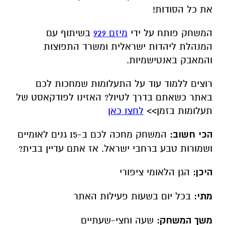
הכי חשוב:
המשחק מחכה לכם ב-15 גנים לאומיים
ושמורות טבע ברחבי ישראל. אז אתם עדיין בבית?
היכן:
הגן הלאומי ציפורי
מתי:
בכל יום בשעות פעילות האתר
משך המשחק:
שעה וחצי-שעתיים
מחיר ערכת השתתפות במשחק
: 35 ₪ למשפחה
ציוד נדרש:
יש להצטייד במכשיר סלולרי חכם שבו
מותקנת אפליקציית וואטסאפ
הגן הלאומי בית שערים - תעלומות בזמן - משחק
משפחתי אינטראקטיבי עם בוט צמוד