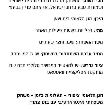
ציוד נדרש:
יש להצטייד במכשיר סלולרי חכם שבו
מותקנת אפליקציית וואטסאפ
הגן הלאומי ציפורי - תעלומות בזמן - משחק
משפחתי אינטראקטיבי עם בוט צמוד
מוכנים לצאת למסע אל העבר? זה הזמן להרפתקה
חדשה, עם "תעלומות בזמן" - משחק משפחתי
אינטראקטיבי שחושף את הסיפורים מאחורי
המקומות שכולנו מכירים.
בגן לאומי ציפורי, כל המשפחה מוזמנת לפצח את
סודות העיר מהתקופה הרומית והביזנטית, שבה חיו
יחד יהודים ופגאנים.
אז איך באמת יצרו את
הפסיפסים המרהיבים? מה משותף לציפורי ולכל