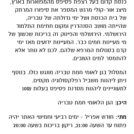
ניתן ליהנות משביל רפלקסולוגיה מקסים.
למעוניינים ליהנות מסדנת פסיפס בעלות 10₪
היכן
: הגן הלאומי חמת טבריה
מתי
: חודש אפריל - ימים רביעי וחמישי האתר יהיה
פתוח עד השעה 21:00, ריקון בריכות בשעה 20:00
ציוד נדרש: מים לשתייה, נעלי הליכה, בגדי ים
ומגבות (למשכשכים במי הבריכות החמות).
ללא תשלום נוסף על דמי הכניסה לאתר. חינם
למנויי מטמון
הפעילות מותנית בתנאי מזג האוויר, יש להתעדכן
באתר רשות הטבע והגנים.
קישור