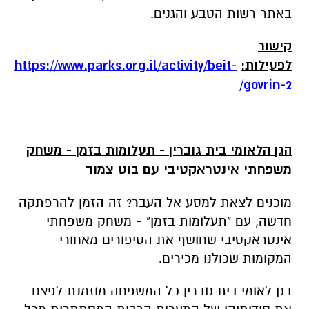
מוכנים לצאת למסע אל העבר? זה הזמן להרפתקה
חדשה, עם "תעלומות בזמן" - משחק משפחתי
אינטראקטיבי שחושף את הסיפורים מאחורי
המקומות שכולנו מכירים.
בגן לאומי בית גוברין כל המשפחה מוזמנת לפצח
את סודותיהן של המערות הרבות המסתתרות מכל
עבר – והקשר שלהן לבני האדם בימי קדם. אז למה
גידלו יונים במערה האפלולית - ומה הקשר לדואר?
איזו הפתעה מסתתרת מתחת לווילה? מה עליכם
לאסוף כדי לצאת מהמבוך? מדוע עוטרה מערת
הקבורה בחיות פרא ודמויות מיתולוגיות? ולמה
קוראים למערת פעמון מערת... פעמון?
שימו לב:
לכל פרט שתמצאו ולכל צעד שתעשו –
יש משמעות... עם מפת הרמזים ובוט מיוחד שמלווה