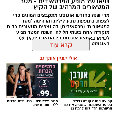
שיאו של מופע הפרסאידים - מטר
המטאורים המרהיב של הקיץ
מדי שנה בחודש אוגוסט מתקבצים המונים כדי
לצפות בתופעת טבע לילית ומדהימה "מטר
המטאורים" (פרסאידים) בה נצפים מטאורים רבים
מנקודה אחת בשמי הלילה. השנה המטר מגיע
לשיאו באמצע אוגוסט בין התאריכים 09-14
באוגוסט 2026.
קרא עוד
אלדה נתנאל / 12:27 28.07.26
אולי יעניין אותך גם
תגים:
מטר המטאורים
קפיצה קטנה קנייה גדולה:
מרום פילאטיס - כרטיסיית הכרות
הסופר השכונתי שמביא את כוח
ללקוחות חדשים
כשהשמש שוקעת והשמיים מתכסים באלפי כוכבים,
הרשתות הגדולות לרמת גן
הטבע מציג את אחד המופעים המרהיבים של