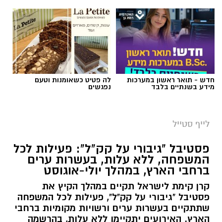
השנה - מטר הפרסאידים. זו ההזדמנות לעצור
לרגע, להתרחק מאורות העיר, להרים את המבט אל
השמיים ולגלות עולם שלם של כוכבים, כוכבי לכת,
ערפיליות וסיפורי חלל.
מטר הפרסאידים, מתרחש כתוצאה ממפגש כדור
חדש - תואר ראשון במערכות
לה פטיט כשאומנות וטעם
הארץ עם השובל של כוכב השביט סוויפט-טאטל,
מידע בשנתיים בלבד
נפגשים
הוא נחשב כמטר גדול במיוחד שבו ניתן לראות
מטאורים רבים בלי שימוש באמצעי ראייה. בשיא
לייף סטייל
המטר, קצב המטאורים הנראים מגיע ל-80 עד 100
מטאורים בשעה.
פסטיבל "גיבורי על קק"ל": פעילות לכל
המשפחה, ללא עלות, בעשרות ערים
ברחבי הארץ, במהלך יולי-אוגוסט
קרן קימת לישראל תקיים במהלך הקיץ את
פסטיבל "גיבורי על קק"ל", פעילות לכל המשפחה
שתתקיים בעשרות ערים ורשויות מקומיות ברחבי
הארץ. האירועים יתקיימו ללא עלות, בהרשמה