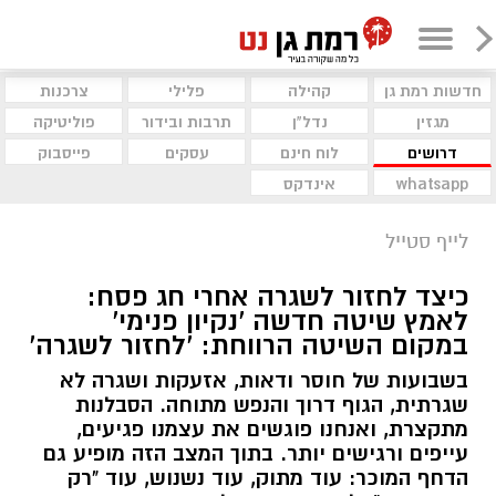
חדשות רמת גן
קהילה
פלילי
צרכנות
מגזין
נדל"ן
תרבות ובידור
פוליטיקה
דרושים
לוח חינם
עסקים
פייסבוק
whatsapp
אינדקס
לייף סטייל
כיצד לחזור לשגרה אחרי חג פסח:
לאמץ שיטה חדשה 'נקיון פנימי'
במקום השיטה הרווחת: 'לחזור לשגרה'
בשבועות של חוסר ודאות, אזעקות ושגרה לא
שגרתית, הגוף דרוך והנפש מתוחה. הסבלנות
מתקצרת, ואנחנו פוגשים את עצמנו פגיעים,
עייפים ורגישים יותר. בתוך המצב הזה מופיע גם
הדחף המוכר: עוד מתוק, עוד נשנוש, עוד "רק