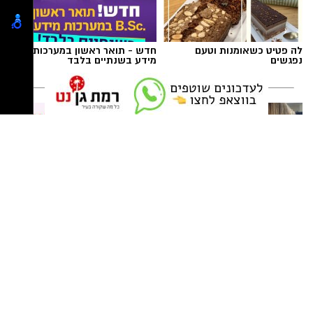
וילדים
24 באוגוסט, יום שני, בשעות 16:30-19:30 הורים
וילדים
תגים:
מטר המטאורים
26 באוגוסט, יום רביעי, בשעות 9:00-12:00 מבוגרים
לה פטיט כשאומנות וטעם
חדש - תואר ראשון במערכות
(גילאי 16+)
נפגשים
מידע בשנתיים בלבד
כשהשמש שוקעת והשמיים מתכסים באלפי כוכבים,
27 באוגוסט, יום חמישי, בשעות 16:30-19:30 הורים
הטבע מציג את אחד המופעים המרהיבים של
וילדים
השנה - מטר הפרסאידים. זו ההזדמנות לעצור
לרגע, להתרחק מאורות העיר, להרים את המבט אל
השמיים ולגלות עולם שלם של כוכבים, כוכבי לכת,
ערפיליות וסיפורי חלל.
מטר הפרסאידים, מתרחש כתוצאה ממפגש כדור
ניצן אהרון - מספרת בוטיק ברמת
חוג שנתי לתפירה, סריגה, עיצוב
הארץ עם השובל של כוכב השביט סוויפט-טאטל,
גן ״מומחה לעיצוב שיער,
אופנה
החלקות, וצבעים״
הוא נחשב כמטר גדול במיוחד שבו ניתן לראות
מטאורים רבים בלי שימוש באמצעי ראייה. בשיא
לייף סטייל
המטר, קצב המטאורים הנראים מגיע ל-80 עד 100