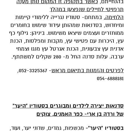
בהנחייתם,
כאשר בתקופה זו המקום נותן מענה
תרפויטי לחיילים שנפצעו במהלך
הלחימה.
במתחם- סטודיו נגרייה ללימודי קיימות
ומיחדוש, בסדנאות שמהותן עידוד שימוש בחומרים
ממוחזרים ועצמים שיצאו משימוש. ביניהן: גילוף כף
עץ, היכרות עם פטישי עץ, מקבות ומפלסות, הכנת
אדנית עץ צבעונית, הכנת אגרטל עץ מנגו וצמחי
ערבה. עלות סדנה החל מ- 280 שקלים למשתתף.
לפרטים והזמנות בתיאום מראש
- 052-3325367,
054-6888181
סדנאות יצירה לילדים ומבוגרים בסטודיו "היער"
של ורדה בן ארי- כפר האמנים, צוקים
בסטודיו "היער"-
מכשפות, גמדים, שדוני יער, ועוד,