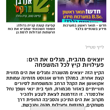
חדש - תואר ראשון במערכות
קפיצה קטנה קנייה גדולה:
מידע בשנתיים בלבד
הסופר השכונתי שמביא את כוח
הרשתות הגדולות לרמת גן
לייף סטייל
יוצאים מהבית, מגלים את הים:
פעילויות קיץ לכל המשפחה
הקיץ הזה יוצאים מהשגרה ומגלים את הים מזווית
קצת אחרת. במהלך חודש אוגוסט מזמינה עמותת
אקואושן את הקהל הרחב והמשפחות לסיורים
חווייתיים באזור מכמורת, חוף בית ינאי ושפך נחל
אלכסנדר. זו הזדמנות לצאת לטבע ולהכיר
מקרוב את הים התיכון והסביבה החופית דרך
משחקים, התנסות ופעילות מהנה ומגבשת.