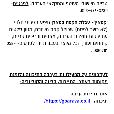
טרייה מיישובי העוטף ומחקלאי הערבה.
לפרטים
-
053-476-3730.
'קפאין'- עגלת הקפה בפארן
תציע תפריט חלבי
(לא כשר לפסח) שכולל קפה משובח, מגוון סלטים
עם ירקות תוצרת הערבה, מאפים וכריכים טריים,
קינוחים ועוד, הכל מיוצר בעבודת יד.
לפרטים
-
058-
5880201.
לעדכונים על הפעילויות בערבה התיכונה והזמנת
מקומות באתרי התיירות, הלינה והקולינריה-
אתר תיירות ערבה
תיכונה-
https://goarava.co.il
/