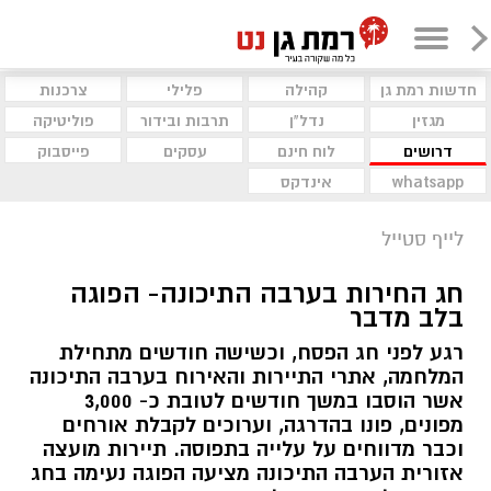
חדשות רמת גן
קהילה
פלילי
צרכנות
מגזין
נדל"ן
תרבות ובידור
פוליטיקה
דרושים
לוח חינם
עסקים
פייסבוק
whatsapp
אינדקס
לייף סטייל
חג החירות בערבה התיכונה- הפוגה
בלב מדבר
רגע לפני חג הפסח, וכשישה חודשים מתחילת
המלחמה, אתרי התיירות והאירוח בערבה התיכונה
אשר הוסבו במשך חודשים לטובת כ- 3,000
מפונים, פונו בהדרגה, וערוכים לקבלת אורחים
וכבר מדווחים על עלייה בתפוסה. תיירות מועצה
אזורית הערבה התיכונה מציעה הפוגה נעימה בחג