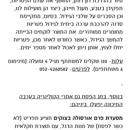
סיור בהדרכת רון דותן, החושף את עולם הפטריות,
תפקידן בטבע, מעגל חייהן, כיצד הן מועילות לנו,
וכן הסברים על שלבי הגידול. בסיום, מתקיימת
סדנה להרכבת ערכה ביתית לגידול פטריות
מחומרים ממוחזרים. את התוצר לוקחים הבייתה
להמשך הגידול, כאשר כחודש לאחר מכן, פטריות
יחלו לצוץ, אותן ניתן לאכול לאחר מספר ימים.
עלות
- 110 שקלים למשתתף מגיל 4 ומעלה (מינימום
6 משתתפים).
לפרטים
- 052-4260582
בנוסף, בחג הפסח גם אתרי הקולינריה בערבה
התיכונה יפעלו, ביניהם:
מסעדת פרם אורסולה בצוקים
תציע תפריט (לא
כשר לפסח) של מנות הדגל, עם תוצרת חקלאית