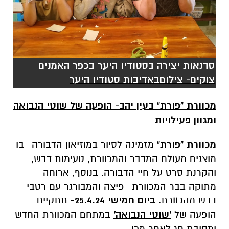
סדנאות יצירה בסטודיו היער בכפר האמנים
צוקים- צילוםבאדיבות סטודיו היער
מכוורת "פורת" בעין יהב- הופעה של שוטי הנבואה
ומגוון פעילויות
מכוורת "פורת"
מזמינה לסיור במוזיאון הדבורה- בו
מוצגים מעולם המדבר והמכוורת, טעימות דבש,
והקרנת סרט על חיי הדבורה. בנוסף, ארוחה
מתוקה בבר המכוורת- פיצה והמבורגר עם רטבי
דבש מהכוורת.
ביום חמישי 25.4.24-
תתקיים
הופעה של
'שוטי הנבואה'
במתחם המכוורת החדש
ומסיבת חג לאחר מכן.