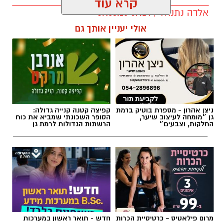
קרא עוד
אלדה נתנאל / 09:24 07.08.26
אולי יעניין אותך גם
תגים:
טיול
ניצן אהרון - מספרת בוטיק ברמת
קפיצה קטנה קנייה גדולה:
גן ״מומחה לעיצוב שיער,
הסופר השכונתי שמביא את כוח
החלקות, וצבעים״
הרשתות הגדולות לרמת גן
מרום פילאטיס - כרטיסיית הכרות
חדש - תואר ראשון במערכות