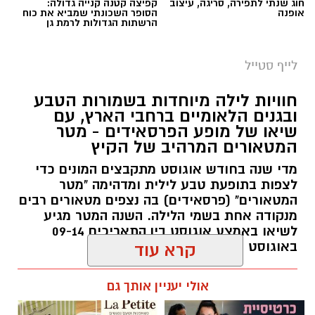
חוג שנתי לתפירה, סריגה, עיצוב
קפיצה קטנה קנייה גדולה:
אופנה
הסופר השכונתי שמביא את כוח
הרשתות הגדולות לרמת גן
לייף סטייל
חוויות לילה מיוחדות בשמורות הטבע
ובגנים הלאומיים ברחבי הארץ, עם
שיאו של מופע הפרסאידים - מטר
המטאורים המרהיב של הקיץ
מדי שנה בחודש אוגוסט מתקבצים המונים כדי
לצפות בתופעת טבע לילית ומדהימה "מטר
המטאורים" (פרסאידים) בה נצפים מטאורים רבים
מנקודה אחת בשמי הלילה. השנה המטר מגיע
לשיאו באמצע אוגוסט בין התאריכים 09-14
באוגוסט 2026.
קרא עוד
אלדה נתנאל / 12:27 28.07.26
אולי יעניין אותך גם