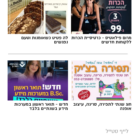
תגים:
מטר המטאורים
מרום פילאטיס - כרטיסיית הכרות
לה פטיט כשאומנות וטעם
ללקוחות חדשים
נפגשים
כשהשמש שוקעת והשמיים מתכסים באלפי כוכבים,
הטבע מציג את אחד המופעים המרהיבים של
השנה - מטר הפרסאידים. זו ההזדמנות לעצור
לרגע, להתרחק מאורות העיר, להרים את המבט אל
השמיים ולגלות עולם שלם של כוכבים, כוכבי לכת,
ערפיליות וסיפורי חלל.
מטר הפרסאידים, מתרחש כתוצאה ממפגש כדור
חוג שנתי לתפירה, סריגה, עיצוב
חדש - תואר ראשון במערכות
הארץ עם השובל של כוכב השביט סוויפט-טאטל,
אופנה
מידע בשנתיים בלבד
הוא נחשב כמטר גדול במיוחד שבו ניתן לראות
מטאורים רבים בלי שימוש באמצעי ראייה. בשיא
לייף סטייל
המטר, קצב המטאורים הנראים מגיע ל-80 עד 100