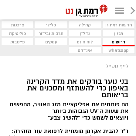
חדשות רמת גן
קהילה
פלילי
צרכנות
מגזין
נדל"ן
תרבות ובידור
פוליטיקה
דרושים
לוח חינם
עסקים
פייסבוק
whatsapp
אינדקס
לייף סטייל
בני נוער בודקים את מדד הקרינה
באיפון כדי להשתזף ומסכנים את
בריאותם
הם פותחים את אפליקציית מזג האוויר, מחפשים
את שעות ה־UV הגבוהות ביותר
ויוצאים לשמש כדי “להשיג צבע”
ד"ר להבית אקרמן מומחית לרפואת עור מזהירה: