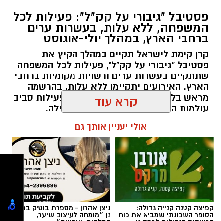
מטאורים בשעה.
פסטיבל "גיבורי על קק"ל": פעילות לכל
המשפחה, ללא עלות, בעשרות ערים
ברחבי הארץ, במהלך יולי-אוגוסט
קרן קימת לישראל תקיים במהלך הקיץ את
פסטיבל "גיבורי על קק"ל", פעילות לכל המשפחה
שתתקיים בעשרות ערים ורשויות מקומיות ברחבי
הארץ. האירועים יתקיימו ללא עלות, בהרשמה
מראש בלבד, ויציעו לילדים ולהורים פעילות סביב
עולמות הטבע, הסביבה, היצירה והקהילה.
קרא עוד
אלדה נתנאל / 07:27 06.07.26
אולי יעניין אותך גם
רשות הטבע והגנים מזמינה אתכם ללילות קסומים
תחת כיפת השמיים, עם חוויות טבע ייחודיות ברחבי
הארץ, מתצפיות מודרכות במטר הפרסאידים
ובגרמי שמיים, דרך סיורי לילה, שקיעות מדבריות
תגים:
פסטיבל "גיבורי על קק"ל": פעילות לכל
ולינה בחניוני הלילה ועד פעילויות לכל המשפחה