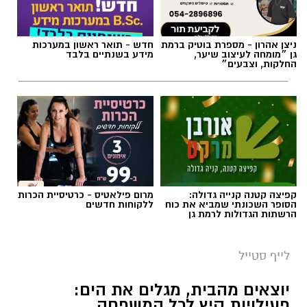
קפיצה קטנה קנייה גדולה:
מרום פילאטיס - כרטיסיית הכרות
הסופר השכונתי שמביא את כוח
ללקוחות חדשים
הרשתות הגדולות לרמת גן
לייף סטייל
יוצאים מהבית, מגלים את הים:
פעילויות קיץ לכל המשפחה
הקיץ הזה יוצאים מהשגרה ומגלים את הים מזווית
קצת אחרת. במהלך חודש אוגוסט מזמינה עמותת
אקואושן את הקהל הרחב והמשפחות לסיורים
חווייתיים באזור מכמורת, חוף בית ינאי ושפך נחל